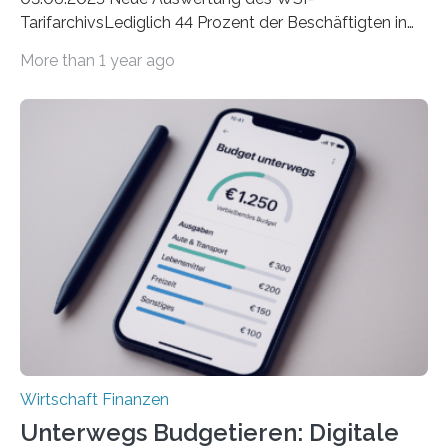
TarifarchivsLediglich 44 Prozent der Beschäftigten in
der Privatwirtschaft erhalten Urlaubsgeld – in
More than 1 year ago
tarifgebundenen Betrieben ist der Anteil mit 72 Prozent
deutlich höherIn den letzten Jahren sind Reisen und
Unterkünfte fast überall deutlich teurer geworden. Für
viele Beschäftigte ist deshalb das zumeist im Juni oder
Juli ausgezahlte Urlaubsgeld ein wichtiger Faktor, um
sich den wohlverdienten Jahresurlaub leisten zu
können. Allerdings erhält mit 44 Prozent noch nicht
einmal die Hälfte aller Beschäftigten in der
Privatwirtschaft Urlaubsgeld. Zu diesem…
Wirtschaft Finanzen
Unterwegs Budgetieren: Digitale