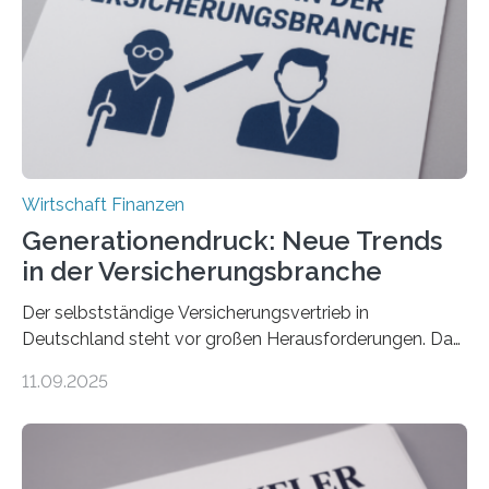
Wirtschaft Finanzen
Generationendruck: Neue Trends
in der Versicherungsbranche
Der selbstständige Versicherungsvertrieb in
Deutschland steht vor großen Herausforderungen. Das
zeigt die aktuelle BVK-Strukturanalyse 2025, die Prof.
11.09.2025
Dr. Matthias Beenken und Prof. Dr. Lukas Linnenbrink
von der Fachhochschule Dortmund im Auftrag des
Bundesverbands Deutscher Versicherungskaufleute e.V.
durchgeführt haben. Die Studie basiert auf den