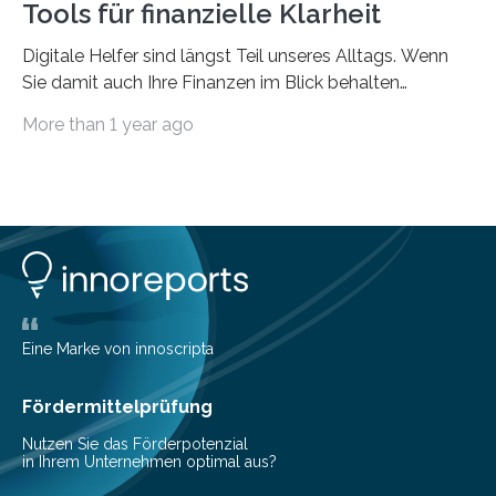
Tools für finanzielle Klarheit
Digitale Helfer sind längst Teil unseres Alltags. Wenn
Sie damit auch Ihre Finanzen im Blick behalten
möchten, gibt es eine Vielzahl an smarten Lösungen,
More than 1 year ago
die genau das ermöglichen: Sie helfen Ihnen, Ausgaben
zu kontrollieren, Sparziele zu erreichen oder besser zu
planen. Der folgende Überblick richtet sich daher
insbesondere an jene, die sich für digitale Finanz-
Lösungen interessieren. 1. Multibanking-Tools: Alle
Konten auf einen Blick Viele Banken bieten bereits in
ihrem Online-Banking eine Multibanking-Funktion an,
mit der sich Konten bei anderen Banken…
Eine Marke von innoscripta
Fördermittelprüfung
Nutzen Sie das Förderpotenzial
in Ihrem Unternehmen optimal aus?