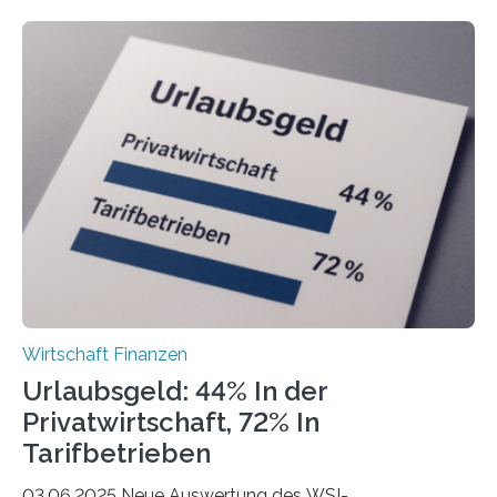
Freiberuflerinnen und Freiberufler erstellt. Spitzenreiter
ist demnach Berlin. Betrachtet man nur die Gründungen
der Freiberuflerinnen, so liegt Leipzig an der Spitze. In
Berlin starteten in 2024 die meisten Personen in eine
eigene freiberufliche Existenz, dahinter folgten die
Städte Hamburg, München und Köln. Betrachtet man
hingegen die Existenzgründungsintensität – die Anzahl
der freiberuflichen Gründungen je…
Wirtschaft Finanzen
Urlaubsgeld: 44% In der
Privatwirtschaft, 72% In
Tarifbetrieben
03.06.2025 Neue Auswertung des WSI-