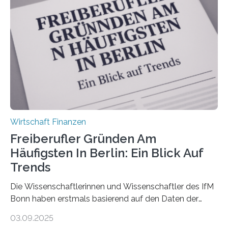
Antworten von 1.440 selbstständigen
Versicherungsvertreter*innen und -makler*innen. Ein
Ergebnis: Deutlich mehr als die Hälfte der Befragten ist
über 50 Jahre alt und wird in den nächsten Jahren eine
Nachfolgeregelung benötigen. Aber nur ein Drittel hat
bereits Regelungen…
Wirtschaft Finanzen
Freiberufler Gründen Am
Häufigsten In Berlin: Ein Blick Auf
Trends
Die Wissenschaftlerinnen und Wissenschaftler des IfM
Bonn haben erstmals basierend auf den Daten der
Finanzamtsbezirke ein Ranking der Städte und
03.09.2025
Landkreise mit den meisten Gründungen von