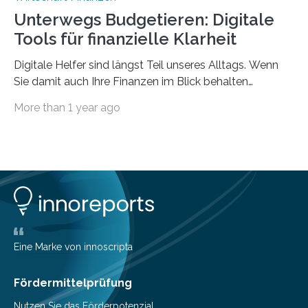
Unterwegs Budgetieren: Digitale
Tools für finanzielle Klarheit
Digitale Helfer sind längst Teil unseres Alltags. Wenn
Sie damit auch Ihre Finanzen im Blick behalten
möchten, gibt es eine Vielzahl an smarten Lösungen,
More than 1 year ago
die genau das ermöglichen: Sie helfen Ihnen, Ausgaben
zu kontrollieren, Sparziele zu erreichen oder besser zu
planen. Der folgende Überblick richtet sich daher
insbesondere an jene, die sich für digitale Finanz-
Lösungen interessieren. 1. Multibanking-Tools: Alle
Konten auf einen Blick Viele Banken bieten bereits in
ihrem Online-Banking eine Multibanking-Funktion an,
mit der sich Konten bei anderen Banken…
Eine Marke von innoscripta
Fördermittelprüfung
Nutzen Sie das Förderpotenzial