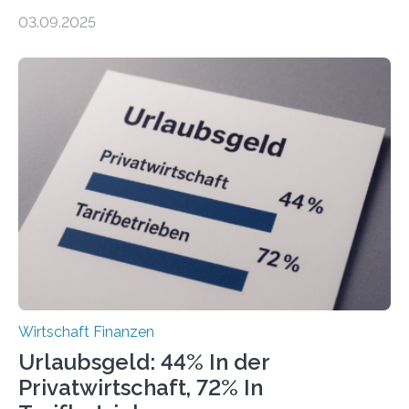
Finanzamtsbezirke ein Ranking der Städte und
03.09.2025
Landkreise mit den meisten Gründungen von
Freiberuflerinnen und Freiberufler erstellt. Spitzenreiter
ist demnach Berlin. Betrachtet man nur die Gründungen
der Freiberuflerinnen, so liegt Leipzig an der Spitze. In
Berlin starteten in 2024 die meisten Personen in eine
eigene freiberufliche Existenz, dahinter folgten die
Städte Hamburg, München und Köln. Betrachtet man
hingegen die Existenzgründungsintensität – die Anzahl
der freiberuflichen Gründungen je…
Wirtschaft Finanzen
Urlaubsgeld: 44% In der
Privatwirtschaft, 72% In