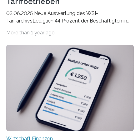
Tarifbetrieben
03.06.2025 Neue Auswertung des WSI-
TarifarchivsLediglich 44 Prozent der Beschäftigten in
der Privatwirtschaft erhalten Urlaubsgeld – in
More than 1 year ago
tarifgebundenen Betrieben ist der Anteil mit 72 Prozent
deutlich höherIn den letzten Jahren sind Reisen und
Unterkünfte fast überall deutlich teurer geworden. Für
viele Beschäftigte ist deshalb das zumeist im Juni oder
Juli ausgezahlte Urlaubsgeld ein wichtiger Faktor, um
sich den wohlverdienten Jahresurlaub leisten zu
können. Allerdings erhält mit 44 Prozent noch nicht
einmal die Hälfte aller Beschäftigten in der
Privatwirtschaft Urlaubsgeld. Zu diesem…
Wirtschaft Finanzen