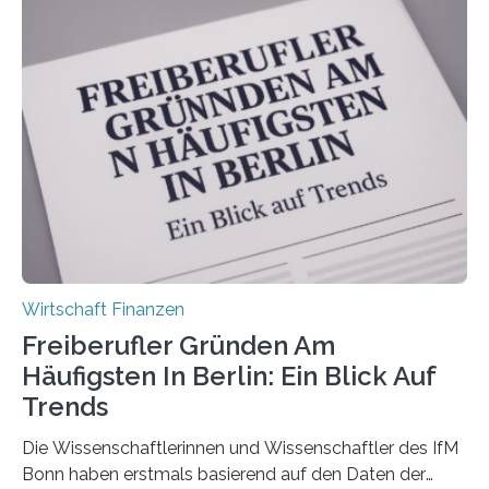
Bundesverbands Deutscher Versicherungskaufleute e.V.
durchgeführt haben. Die Studie basiert auf den
Antworten von 1.440 selbstständigen
Versicherungsvertreter*innen und -makler*innen. Ein
Ergebnis: Deutlich mehr als die Hälfte der Befragten ist
über 50 Jahre alt und wird in den nächsten Jahren eine
Nachfolgeregelung benötigen. Aber nur ein Drittel hat
bereits Regelungen…
Wirtschaft Finanzen
Freiberufler Gründen Am
Häufigsten In Berlin: Ein Blick Auf
Trends
Die Wissenschaftlerinnen und Wissenschaftler des IfM
Bonn haben erstmals basierend auf den Daten der