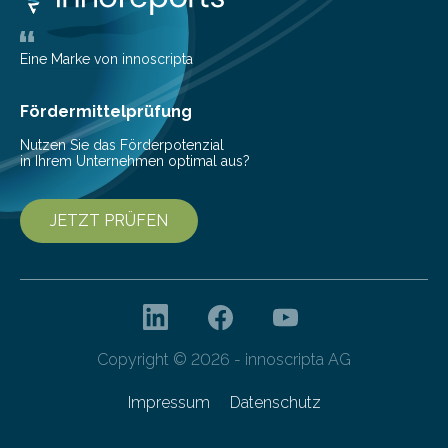
ihrem Online-Banking eine Multibanking-Funktion an,
mit der sich Konten bei anderen Banken…
Eine Marke von innoscripta
Fördermittelprüfung
Nutzen Sie das Förderpotenzial
in Ihrem Unternehmen optimal aus?
JETZT PRÜFEN
Copyright © 2026 - innoscripta AG
Impressum
Datenschutz