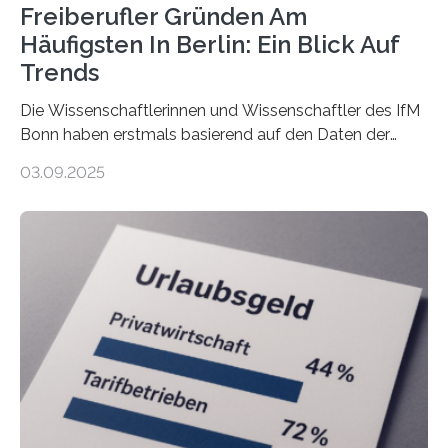
Freiberufler Gründen Am
Häufigsten In Berlin: Ein Blick Auf
Trends
Die Wissenschaftlerinnen und Wissenschaftler des IfM
Bonn haben erstmals basierend auf den Daten der
Finanzamtsbezirke ein Ranking der Städte und
03.09.2025
Landkreise mit den meisten Gründungen von
Freiberuflerinnen und Freiberufler erstellt. Spitzenreiter
ist demnach Berlin. Betrachtet man nur die Gründungen
der Freiberuflerinnen, so liegt Leipzig an der Spitze. In
Berlin starteten in 2024 die meisten Personen in eine
eigene freiberufliche Existenz, dahinter folgten die
Städte Hamburg, München und Köln. Betrachtet man
hingegen die Existenzgründungsintensität – die Anzahl
der freiberuflichen Gründungen je…