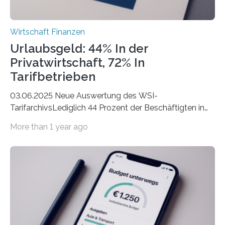
Wirtschaft Finanzen
Urlaubsgeld: 44% In der
Privatwirtschaft, 72% In
Tarifbetrieben
03.06.2025 Neue Auswertung des WSI-
TarifarchivsLediglich 44 Prozent der Beschäftigten in
der Privatwirtschaft erhalten Urlaubsgeld – in
More than 1 year ago
tarifgebundenen Betrieben ist der Anteil mit 72 Prozent
deutlich höherIn den letzten Jahren sind Reisen und
Unterkünfte fast überall deutlich teurer geworden. Für
viele Beschäftigte ist deshalb das zumeist im Juni oder
Juli ausgezahlte Urlaubsgeld ein wichtiger Faktor, um
sich den wohlverdienten Jahresurlaub leisten zu
können. Allerdings erhält mit 44 Prozent noch nicht
einmal die Hälfte aller Beschäftigten in der