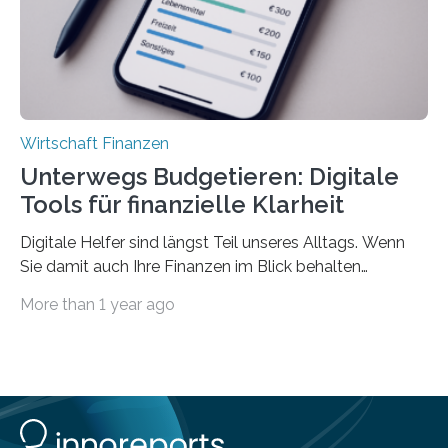
Privatwirtschaft Urlaubsgeld. Zu diesem…
Wirtschaft Finanzen
Unterwegs Budgetieren: Digitale
Tools für finanzielle Klarheit
Digitale Helfer sind längst Teil unseres Alltags. Wenn
Sie damit auch Ihre Finanzen im Blick behalten
möchten, gibt es eine Vielzahl an smarten Lösungen,
More than 1 year ago
die genau das ermöglichen: Sie helfen Ihnen, Ausgaben
zu kontrollieren, Sparziele zu erreichen oder besser zu
planen. Der folgende Überblick richtet sich daher
insbesondere an jene, die sich für digitale Finanz-
Lösungen interessieren. 1. Multibanking-Tools: Alle
Konten auf einen Blick Viele Banken bieten bereits in