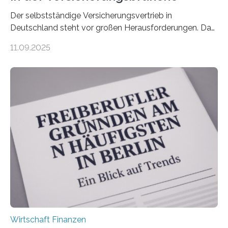
Der selbstständige Versicherungsvertrieb in
Deutschland steht vor großen Herausforderungen. Das
zeigt die aktuelle BVK-Strukturanalyse 2025, die Prof.
11.09.2025
Dr. Matthias Beenken und Prof. Dr. Lukas Linnenbrink
von der Fachhochschule Dortmund im Auftrag des
Bundesverbands Deutscher Versicherungskaufleute e.V.
durchgeführt haben. Die Studie basiert auf den
Antworten von 1.440 selbstständigen
Versicherungsvertreter*innen und -makler*innen. Ein
Ergebnis: Deutlich mehr als die Hälfte der Befragten ist
über 50 Jahre alt und wird in den nächsten Jahren eine
Nachfolgeregelung benötigen. Aber nur ein Drittel hat
bereits Regelungen…
Wirtschaft Finanzen