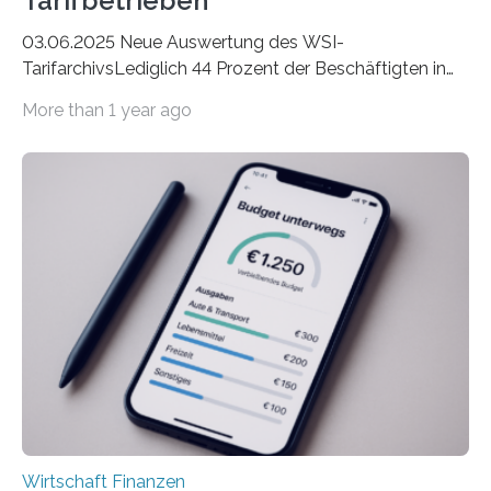
Tarifbetrieben
03.06.2025 Neue Auswertung des WSI-
TarifarchivsLediglich 44 Prozent der Beschäftigten in
der Privatwirtschaft erhalten Urlaubsgeld – in
More than 1 year ago
tarifgebundenen Betrieben ist der Anteil mit 72 Prozent
deutlich höherIn den letzten Jahren sind Reisen und
Unterkünfte fast überall deutlich teurer geworden. Für
viele Beschäftigte ist deshalb das zumeist im Juni oder
Juli ausgezahlte Urlaubsgeld ein wichtiger Faktor, um
sich den wohlverdienten Jahresurlaub leisten zu
können. Allerdings erhält mit 44 Prozent noch nicht
einmal die Hälfte aller Beschäftigten in der
Privatwirtschaft Urlaubsgeld. Zu diesem…
Wirtschaft Finanzen