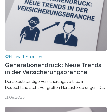
Wirtschaft Finanzen
Generationendruck: Neue Trends
in der Versicherungsbranche
Der selbstständige Versicherungsvertrieb in
Deutschland steht vor großen Herausforderungen. Das
zeigt die aktuelle BVK-Strukturanalyse 2025, die Prof.
11.09.2025
Dr. Matthias Beenken und Prof. Dr. Lukas Linnenbrink
von der Fachhochschule Dortmund im Auftrag des
Bundesverbands Deutscher Versicherungskaufleute e.V.