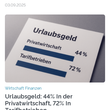
Finanzamtsbezirke ein Ranking der Städte und
03.09.2025
Landkreise mit den meisten Gründungen von
Freiberuflerinnen und Freiberufler erstellt. Spitzenreiter
ist demnach Berlin. Betrachtet man nur die Gründungen
der Freiberuflerinnen, so liegt Leipzig an der Spitze. In
Berlin starteten in 2024 die meisten Personen in eine
eigene freiberufliche Existenz, dahinter folgten die
Städte Hamburg, München und Köln. Betrachtet man
hingegen die Existenzgründungsintensität – die Anzahl
der freiberuflichen Gründungen je…
Wirtschaft Finanzen
Urlaubsgeld: 44% In der
Privatwirtschaft, 72% In