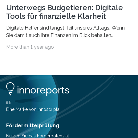
Unterwegs Budgetieren: Digitale
Tools für finanzielle Klarheit
Digitale Helfer sind längst Teil unseres Alltags. Wenn
Sie damit auch Ihre Finanzen im Blick behalten
möchten, gibt es eine Vielzahl an smarten Lösungen,
More than 1 year ago
die genau das ermöglichen: Sie helfen Ihnen, Ausgaben
zu kontrollieren, Sparziele zu erreichen oder besser zu
planen. Der folgende Überblick richtet sich daher
insbesondere an jene, die sich für digitale Finanz-
Lösungen interessieren. 1. Multibanking-Tools: Alle
Konten auf einen Blick Viele Banken bieten bereits in
ihrem Online-Banking eine Multibanking-Funktion an,
mit der sich Konten bei anderen Banken…
Eine Marke von innoscripta
Fördermittelprüfung
Nutzen Sie das Förderpotenzial