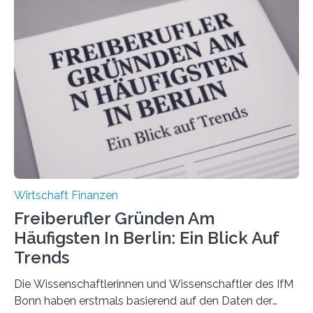
durchgeführt haben. Die Studie basiert auf den
Antworten von 1.440 selbstständigen
Versicherungsvertreter*innen und -makler*innen. Ein
Ergebnis: Deutlich mehr als die Hälfte der Befragten ist
über 50 Jahre alt und wird in den nächsten Jahren eine
Nachfolgeregelung benötigen. Aber nur ein Drittel hat
bereits Regelungen…
Wirtschaft Finanzen
Freiberufler Gründen Am
Häufigsten In Berlin: Ein Blick Auf
Trends
Die Wissenschaftlerinnen und Wissenschaftler des IfM
Bonn haben erstmals basierend auf den Daten der