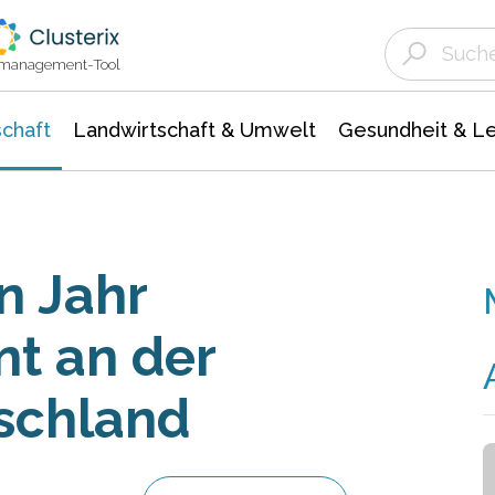
Landwirtschaft & Umwelt
Gesundheit &
Agrar- Forstwissenschaften
Unternehmensmeldungen
Biowissenschafte
Ökologie Umwelt- Naturschutz
ktmanagement-Tool
chaft
Landwirtschaft & Umwelt
Gesundheit & L
n Jahr
t an der
schland