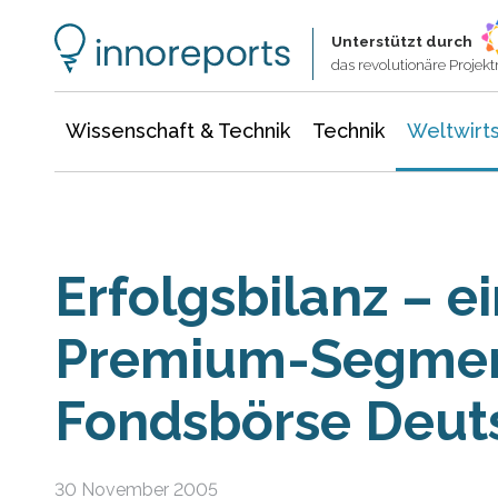
Wissenschaft & Technik
Informationstechnologie
Energie & Elektrotechnik
Unterstützt durch
das revolutionäre Proje
Wissenschaft & Technik
Technik
Weltwirts
Erfolgsbilanz – ei
Premium-Segmen
Fondsbörse Deut
30 November 2005