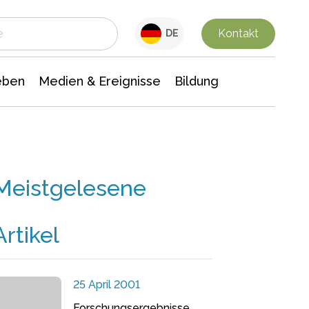
 Leben
Medien & Ereignisse
Interdisziplinäre Forschung
Veranstaltungsnachrichten
n Chemie
Gesellschaftswissenschaften
Kontakt
DE
eben
Medien & Ereignisse
Bildung
Meistgelesene
Artikel
25 April 2001
Forschungsergebnisse