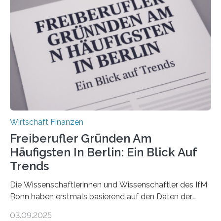
Antworten von 1.440 selbstständigen
Versicherungsvertreter*innen und -makler*innen. Ein
Ergebnis: Deutlich mehr als die Hälfte der Befragten ist
über 50 Jahre alt und wird in den nächsten Jahren eine
Nachfolgeregelung benötigen. Aber nur ein Drittel hat
bereits Regelungen…
Wirtschaft Finanzen
Freiberufler Gründen Am
Häufigsten In Berlin: Ein Blick Auf
Trends
Die Wissenschaftlerinnen und Wissenschaftler des IfM
Bonn haben erstmals basierend auf den Daten der
Finanzamtsbezirke ein Ranking der Städte und
03.09.2025
Landkreise mit den meisten Gründungen von