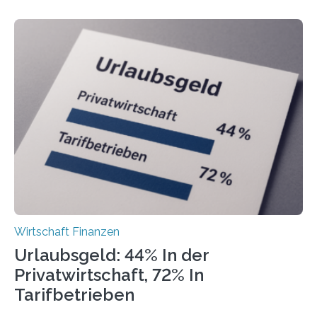
Freiberuflerinnen und Freiberufler erstellt. Spitzenreiter
ist demnach Berlin. Betrachtet man nur die Gründungen
der Freiberuflerinnen, so liegt Leipzig an der Spitze. In
Berlin starteten in 2024 die meisten Personen in eine
eigene freiberufliche Existenz, dahinter folgten die
Städte Hamburg, München und Köln. Betrachtet man
hingegen die Existenzgründungsintensität – die Anzahl
der freiberuflichen Gründungen je…
Wirtschaft Finanzen
Urlaubsgeld: 44% In der
Privatwirtschaft, 72% In
Tarifbetrieben