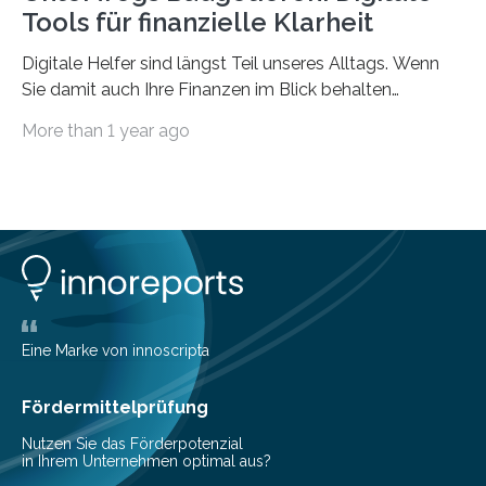
Tools für finanzielle Klarheit
Digitale Helfer sind längst Teil unseres Alltags. Wenn
Sie damit auch Ihre Finanzen im Blick behalten
möchten, gibt es eine Vielzahl an smarten Lösungen,
More than 1 year ago
die genau das ermöglichen: Sie helfen Ihnen, Ausgaben
zu kontrollieren, Sparziele zu erreichen oder besser zu
planen. Der folgende Überblick richtet sich daher
insbesondere an jene, die sich für digitale Finanz-
Lösungen interessieren. 1. Multibanking-Tools: Alle
Konten auf einen Blick Viele Banken bieten bereits in
ihrem Online-Banking eine Multibanking-Funktion an,
mit der sich Konten bei anderen Banken…
Eine Marke von innoscripta
Fördermittelprüfung
Nutzen Sie das Förderpotenzial
in Ihrem Unternehmen optimal aus?