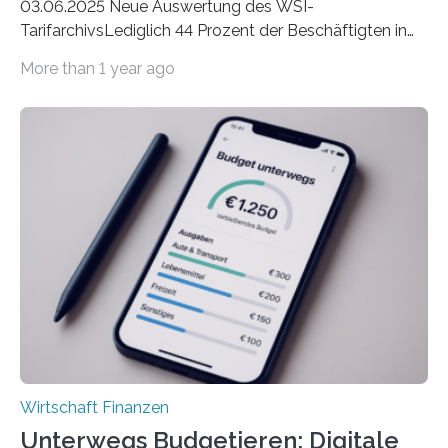
03.06.2025 Neue Auswertung des WSI-
TarifarchivsLediglich 44 Prozent der Beschäftigten in
der Privatwirtschaft erhalten Urlaubsgeld – in
More than 1 year ago
tarifgebundenen Betrieben ist der Anteil mit 72 Prozent
deutlich höherIn den letzten Jahren sind Reisen und
Unterkünfte fast überall deutlich teurer geworden. Für
viele Beschäftigte ist deshalb das zumeist im Juni oder
Juli ausgezahlte Urlaubsgeld ein wichtiger Faktor, um
sich den wohlverdienten Jahresurlaub leisten zu
können. Allerdings erhält mit 44 Prozent noch nicht
einmal die Hälfte aller Beschäftigten in der
Privatwirtschaft Urlaubsgeld. Zu diesem…
Wirtschaft Finanzen
Unterwegs Budgetieren: Digitale