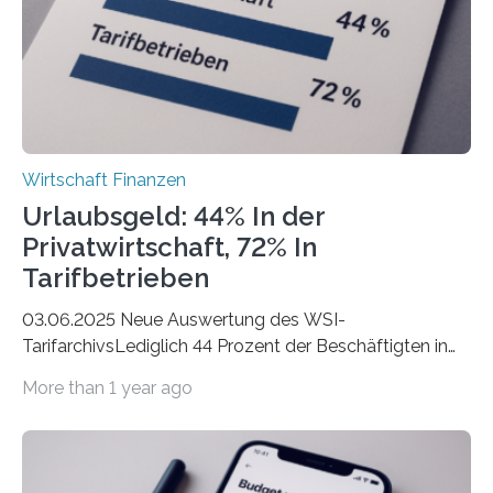
hingegen die Existenzgründungsintensität – die Anzahl
der freiberuflichen Gründungen je…
Wirtschaft Finanzen
Urlaubsgeld: 44% In der
Privatwirtschaft, 72% In
Tarifbetrieben
03.06.2025 Neue Auswertung des WSI-
TarifarchivsLediglich 44 Prozent der Beschäftigten in
der Privatwirtschaft erhalten Urlaubsgeld – in
More than 1 year ago
tarifgebundenen Betrieben ist der Anteil mit 72 Prozent
deutlich höherIn den letzten Jahren sind Reisen und
Unterkünfte fast überall deutlich teurer geworden. Für
viele Beschäftigte ist deshalb das zumeist im Juni oder