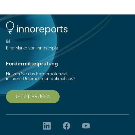
planen. Der folgende Überblick richtet sich daher
insbesondere an jene, die sich für digitale Finanz-
Lösungen interessieren. 1. Multibanking-Tools: Alle
Konten auf einen Blick Viele Banken bieten bereits in
ihrem Online-Banking eine Multibanking-Funktion an,
mit der sich Konten bei anderen Banken…
Eine Marke von innoscripta
Fördermittelprüfung
Nutzen Sie das Förderpotenzial
in Ihrem Unternehmen optimal aus?
JETZT PRÜFEN