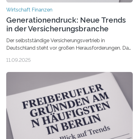
Wirtschaft Finanzen
Generationendruck: Neue Trends
in der Versicherungsbranche
Der selbstständige Versicherungsvertrieb in
Deutschland steht vor großen Herausforderungen. Das
zeigt die aktuelle BVK-Strukturanalyse 2025, die Prof.
11.09.2025
Dr. Matthias Beenken und Prof. Dr. Lukas Linnenbrink
von der Fachhochschule Dortmund im Auftrag des
Bundesverbands Deutscher Versicherungskaufleute e.V.
durchgeführt haben. Die Studie basiert auf den
Antworten von 1.440 selbstständigen
Versicherungsvertreter*innen und -makler*innen. Ein
Ergebnis: Deutlich mehr als die Hälfte der Befragten ist
über 50 Jahre alt und wird in den nächsten Jahren eine
Nachfolgeregelung benötigen. Aber nur ein Drittel hat
bereits Regelungen…