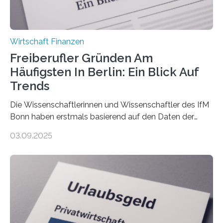
Wirtschaft Finanzen
Freiberufler Gründen Am
Häufigsten In Berlin: Ein Blick Auf
Trends
Die Wissenschaftlerinnen und Wissenschaftler des IfM
Bonn haben erstmals basierend auf den Daten der
Finanzamtsbezirke ein Ranking der Städte und
03.09.2025
Landkreise mit den meisten Gründungen von
Freiberuflerinnen und Freiberufler erstellt. Spitzenreiter
ist demnach Berlin. Betrachtet man nur die Gründungen
der Freiberuflerinnen, so liegt Leipzig an der Spitze. In
Berlin starteten in 2024 die meisten Personen in eine
eigene freiberufliche Existenz, dahinter folgten die
Städte Hamburg, München und Köln. Betrachtet man