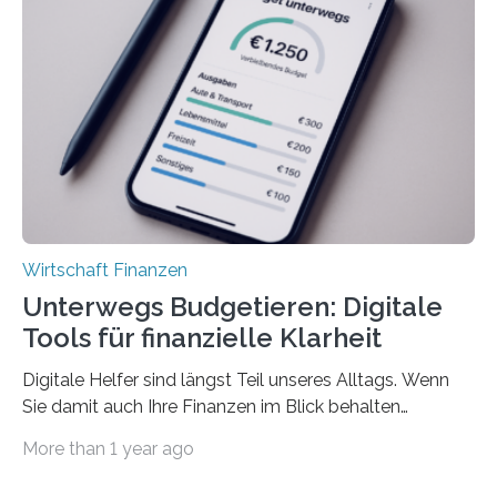
Juli ausgezahlte Urlaubsgeld ein wichtiger Faktor, um
sich den wohlverdienten Jahresurlaub leisten zu
können. Allerdings erhält mit 44 Prozent noch nicht
einmal die Hälfte aller Beschäftigten in der
Privatwirtschaft Urlaubsgeld. Zu diesem…
Wirtschaft Finanzen
Unterwegs Budgetieren: Digitale
Tools für finanzielle Klarheit
Digitale Helfer sind längst Teil unseres Alltags. Wenn
Sie damit auch Ihre Finanzen im Blick behalten
möchten, gibt es eine Vielzahl an smarten Lösungen,
More than 1 year ago
die genau das ermöglichen: Sie helfen Ihnen, Ausgaben
zu kontrollieren, Sparziele zu erreichen oder besser zu