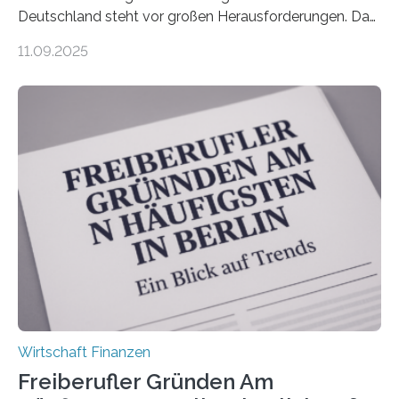
Deutschland steht vor großen Herausforderungen. Das
zeigt die aktuelle BVK-Strukturanalyse 2025, die Prof.
11.09.2025
Dr. Matthias Beenken und Prof. Dr. Lukas Linnenbrink
von der Fachhochschule Dortmund im Auftrag des
Bundesverbands Deutscher Versicherungskaufleute e.V.
durchgeführt haben. Die Studie basiert auf den
Antworten von 1.440 selbstständigen
Versicherungsvertreter*innen und -makler*innen. Ein
Ergebnis: Deutlich mehr als die Hälfte der Befragten ist
über 50 Jahre alt und wird in den nächsten Jahren eine
Nachfolgeregelung benötigen. Aber nur ein Drittel hat
bereits Regelungen…
Wirtschaft Finanzen
Freiberufler Gründen Am