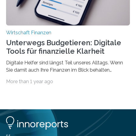
Wirtschaft Finanzen
Unterwegs Budgetieren: Digitale
Tools für finanzielle Klarheit
Digitale Helfer sind längst Teil unseres Alltags. Wenn
Sie damit auch Ihre Finanzen im Blick behalten
möchten, gibt es eine Vielzahl an smarten Lösungen,
More than 1 year ago
die genau das ermöglichen: Sie helfen Ihnen, Ausgaben
zu kontrollieren, Sparziele zu erreichen oder besser zu
planen. Der folgende Überblick richtet sich daher
insbesondere an jene, die sich für digitale Finanz-
Lösungen interessieren. 1. Multibanking-Tools: Alle
Konten auf einen Blick Viele Banken bieten bereits in
ihrem Online-Banking eine Multibanking-Funktion an,
mit der sich Konten bei anderen Banken…