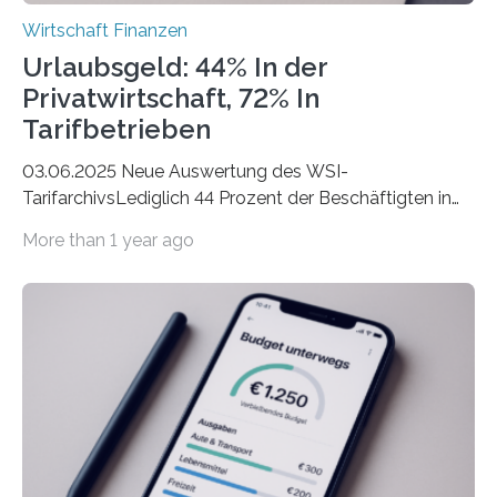
Wirtschaft Finanzen
Urlaubsgeld: 44% In der
Privatwirtschaft, 72% In
Tarifbetrieben
03.06.2025 Neue Auswertung des WSI-
TarifarchivsLediglich 44 Prozent der Beschäftigten in
der Privatwirtschaft erhalten Urlaubsgeld – in
More than 1 year ago
tarifgebundenen Betrieben ist der Anteil mit 72 Prozent
deutlich höherIn den letzten Jahren sind Reisen und
Unterkünfte fast überall deutlich teurer geworden. Für
viele Beschäftigte ist deshalb das zumeist im Juni oder
Juli ausgezahlte Urlaubsgeld ein wichtiger Faktor, um
sich den wohlverdienten Jahresurlaub leisten zu
können. Allerdings erhält mit 44 Prozent noch nicht
einmal die Hälfte aller Beschäftigten in der
Privatwirtschaft Urlaubsgeld. Zu diesem…