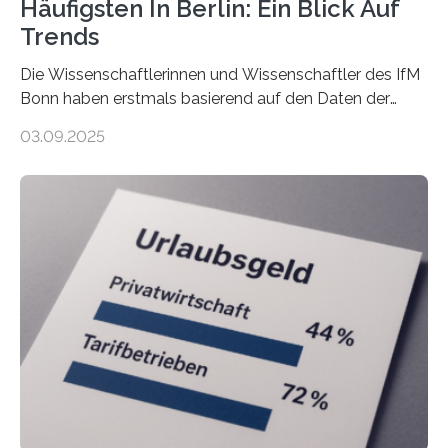
Häufigsten In Berlin: Ein Blick Auf
Trends
Die Wissenschaftlerinnen und Wissenschaftler des IfM
Bonn haben erstmals basierend auf den Daten der
Finanzamtsbezirke ein Ranking der Städte und
03.09.2025
Landkreise mit den meisten Gründungen von
Freiberuflerinnen und Freiberufler erstellt. Spitzenreiter
ist demnach Berlin. Betrachtet man nur die Gründungen
der Freiberuflerinnen, so liegt Leipzig an der Spitze. In
Berlin starteten in 2024 die meisten Personen in eine
eigene freiberufliche Existenz, dahinter folgten die
Städte Hamburg, München und Köln. Betrachtet man
hingegen die Existenzgründungsintensität – die Anzahl
der freiberuflichen Gründungen je…