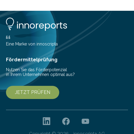
planen. Der folgende Überblick richtet sich daher
insbesondere an jene, die sich für digitale Finanz-
Lösungen interessieren. 1. Multibanking-Tools: Alle
Konten auf einen Blick Viele Banken bieten bereits in
ihrem Online-Banking eine Multibanking-Funktion an,
mit der sich Konten bei anderen Banken…
Eine Marke von innoscripta
Fördermittelprüfung
Nutzen Sie das Förderpotenzial
in Ihrem Unternehmen optimal aus?
JETZT PRÜFEN
Copyright © 2026 - innoscripta AG