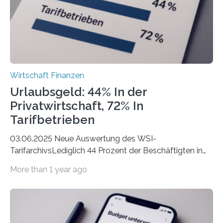
der freiberuflichen Gründungen je…
Wirtschaft Finanzen
Urlaubsgeld: 44% In der
Privatwirtschaft, 72% In
Tarifbetrieben
03.06.2025 Neue Auswertung des WSI-
TarifarchivsLediglich 44 Prozent der Beschäftigten in
der Privatwirtschaft erhalten Urlaubsgeld – in
More than 1 year ago
tarifgebundenen Betrieben ist der Anteil mit 72 Prozent
deutlich höherIn den letzten Jahren sind Reisen und
Unterkünfte fast überall deutlich teurer geworden. Für
viele Beschäftigte ist deshalb das zumeist im Juni oder
Juli ausgezahlte Urlaubsgeld ein wichtiger Faktor, um