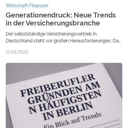
Wirtschaft Finanzen
Generationendruck: Neue Trends
in der Versicherungsbranche
Der selbstständige Versicherungsvertrieb in
Deutschland steht vor großen Herausforderungen. Das
zeigt die aktuelle BVK-Strukturanalyse 2025, die Prof.
11.09.2025
Dr. Matthias Beenken und Prof. Dr. Lukas Linnenbrink
von der Fachhochschule Dortmund im Auftrag des
Bundesverbands Deutscher Versicherungskaufleute e.V.
durchgeführt haben. Die Studie basiert auf den
Antworten von 1.440 selbstständigen
Versicherungsvertreter*innen und -makler*innen. Ein
Ergebnis: Deutlich mehr als die Hälfte der Befragten ist
über 50 Jahre alt und wird in den nächsten Jahren eine
Nachfolgeregelung benötigen. Aber nur ein Drittel hat
bereits Regelungen…