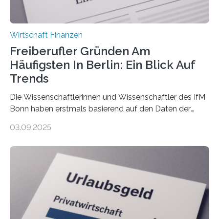
Wirtschaft Finanzen
Freiberufler Gründen Am
Häufigsten In Berlin: Ein Blick Auf
Trends
Die Wissenschaftlerinnen und Wissenschaftler des IfM
Bonn haben erstmals basierend auf den Daten der
Finanzamtsbezirke ein Ranking der Städte und
03.09.2025
Landkreise mit den meisten Gründungen von
Freiberuflerinnen und Freiberufler erstellt. Spitzenreiter
ist demnach Berlin. Betrachtet man nur die Gründungen
der Freiberuflerinnen, so liegt Leipzig an der Spitze. In
Berlin starteten in 2024 die meisten Personen in eine
eigene freiberufliche Existenz, dahinter folgten die
Städte Hamburg, München und Köln. Betrachtet man
hingegen die Existenzgründungsintensität – die Anzahl