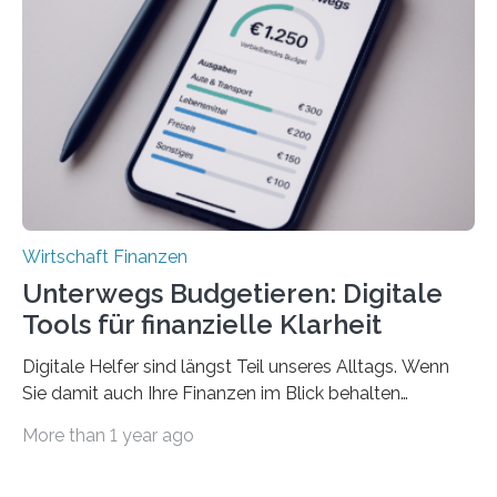
sich den wohlverdienten Jahresurlaub leisten zu
können. Allerdings erhält mit 44 Prozent noch nicht
einmal die Hälfte aller Beschäftigten in der
Privatwirtschaft Urlaubsgeld. Zu diesem…
Wirtschaft Finanzen
Unterwegs Budgetieren: Digitale
Tools für finanzielle Klarheit
Digitale Helfer sind längst Teil unseres Alltags. Wenn
Sie damit auch Ihre Finanzen im Blick behalten
möchten, gibt es eine Vielzahl an smarten Lösungen,
More than 1 year ago
die genau das ermöglichen: Sie helfen Ihnen, Ausgaben
zu kontrollieren, Sparziele zu erreichen oder besser zu