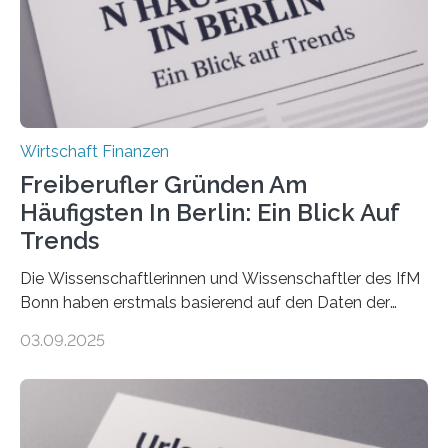
Nachfolgeregelung benötigen. Aber nur ein Drittel hat
bereits Regelungen…
Wirtschaft Finanzen
Freiberufler Gründen Am
Häufigsten In Berlin: Ein Blick Auf
Trends
Die Wissenschaftlerinnen und Wissenschaftler des IfM
Bonn haben erstmals basierend auf den Daten der
Finanzamtsbezirke ein Ranking der Städte und
03.09.2025
Landkreise mit den meisten Gründungen von
Freiberuflerinnen und Freiberufler erstellt. Spitzenreiter
ist demnach Berlin. Betrachtet man nur die Gründungen
der Freiberuflerinnen, so liegt Leipzig an der Spitze. In
Berlin starteten in 2024 die meisten Personen in eine