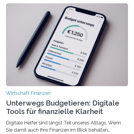
deutlich höherIn den letzten Jahren sind Reisen und
Unterkünfte fast überall deutlich teurer geworden. Für
viele Beschäftigte ist deshalb das zumeist im Juni oder
Juli ausgezahlte Urlaubsgeld ein wichtiger Faktor, um
sich den wohlverdienten Jahresurlaub leisten zu
können. Allerdings erhält mit 44 Prozent noch nicht
einmal die Hälfte aller Beschäftigten in der
Privatwirtschaft Urlaubsgeld. Zu diesem…
Wirtschaft Finanzen
Unterwegs Budgetieren: Digitale
Tools für finanzielle Klarheit
Digitale Helfer sind längst Teil unseres Alltags. Wenn
Sie damit auch Ihre Finanzen im Blick behalten