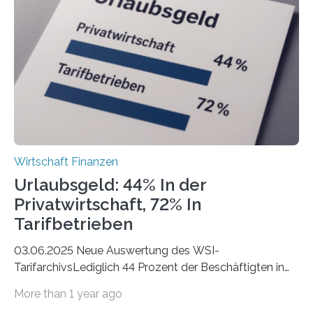
eigene freiberufliche Existenz, dahinter folgten die
Städte Hamburg, München und Köln. Betrachtet man
hingegen die Existenzgründungsintensität – die Anzahl
der freiberuflichen Gründungen je…
Wirtschaft Finanzen
Urlaubsgeld: 44% In der
Privatwirtschaft, 72% In
Tarifbetrieben
03.06.2025 Neue Auswertung des WSI-
TarifarchivsLediglich 44 Prozent der Beschäftigten in
der Privatwirtschaft erhalten Urlaubsgeld – in
More than 1 year ago
tarifgebundenen Betrieben ist der Anteil mit 72 Prozent