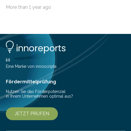
möchten, gibt es eine Vielzahl an smarten Lösungen,
More than 1 year ago
die genau das ermöglichen: Sie helfen Ihnen, Ausgaben
zu kontrollieren, Sparziele zu erreichen oder besser zu
planen. Der folgende Überblick richtet sich daher
insbesondere an jene, die sich für digitale Finanz-
Lösungen interessieren. 1. Multibanking-Tools: Alle
Konten auf einen Blick Viele Banken bieten bereits in
ihrem Online-Banking eine Multibanking-Funktion an,
mit der sich Konten bei anderen Banken…
Eine Marke von innoscripta
Fördermittelprüfung
Nutzen Sie das Förderpotenzial
in Ihrem Unternehmen optimal aus?
JETZT PRÜFEN