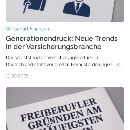
Wirtschaft Finanzen
Generationendruck: Neue Trends
in der Versicherungsbranche
Der selbstständige Versicherungsvertrieb in
Deutschland steht vor großen Herausforderungen. Das
zeigt die aktuelle BVK-Strukturanalyse 2025, die Prof.
11.09.2025
Dr. Matthias Beenken und Prof. Dr. Lukas Linnenbrink
von der Fachhochschule Dortmund im Auftrag des
Bundesverbands Deutscher Versicherungskaufleute e.V.
durchgeführt haben. Die Studie basiert auf den
Antworten von 1.440 selbstständigen
Versicherungsvertreter*innen und -makler*innen. Ein
Ergebnis: Deutlich mehr als die Hälfte der Befragten ist
über 50 Jahre alt und wird in den nächsten Jahren eine