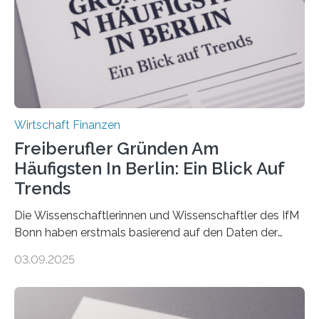
über 50 Jahre alt und wird in den nächsten Jahren eine
Nachfolgeregelung benötigen. Aber nur ein Drittel hat
bereits Regelungen…
Wirtschaft Finanzen
Freiberufler Gründen Am
Häufigsten In Berlin: Ein Blick Auf
Trends
Die Wissenschaftlerinnen und Wissenschaftler des IfM
Bonn haben erstmals basierend auf den Daten der
Finanzamtsbezirke ein Ranking der Städte und
03.09.2025
Landkreise mit den meisten Gründungen von
Freiberuflerinnen und Freiberufler erstellt. Spitzenreiter
ist demnach Berlin. Betrachtet man nur die Gründungen
der Freiberuflerinnen, so liegt Leipzig an der Spitze. In