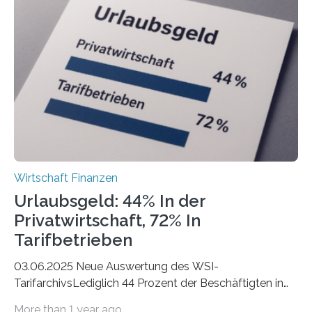
Berlin starteten in 2024 die meisten Personen in eine
eigene freiberufliche Existenz, dahinter folgten die
Städte Hamburg, München und Köln. Betrachtet man
hingegen die Existenzgründungsintensität – die Anzahl
der freiberuflichen Gründungen je…
Wirtschaft Finanzen
Urlaubsgeld: 44% In der
Privatwirtschaft, 72% In
Tarifbetrieben
03.06.2025 Neue Auswertung des WSI-
TarifarchivsLediglich 44 Prozent der Beschäftigten in
der Privatwirtschaft erhalten Urlaubsgeld – in
More than 1 year ago