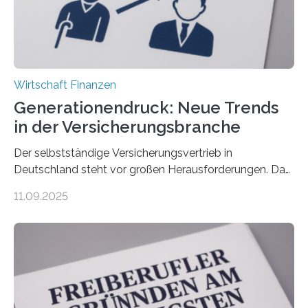
Wirtschaft Finanzen
Generationendruck: Neue Trends
in der Versicherungsbranche
Der selbstständige Versicherungsvertrieb in
Deutschland steht vor großen Herausforderungen. Das
zeigt die aktuelle BVK-Strukturanalyse 2025, die Prof.
11.09.2025
Dr. Matthias Beenken und Prof. Dr. Lukas Linnenbrink
von der Fachhochschule Dortmund im Auftrag des
Bundesverbands Deutscher Versicherungskaufleute e.V.
durchgeführt haben. Die Studie basiert auf den
Antworten von 1.440 selbstständigen
Versicherungsvertreter*innen und -makler*innen. Ein
Ergebnis: Deutlich mehr als die Hälfte der Befragten ist