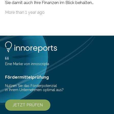
Sie damit auch Ihre Finanzen im Blick behalten
möchten, gibt es eine Vielzahl an smarten Lösungen,
More than 1 year ago
die genau das ermöglichen: Sie helfen Ihnen, Ausgaben
zu kontrollieren, Sparziele zu erreichen oder besser zu
planen. Der folgende Überblick richtet sich daher
insbesondere an jene, die sich für digitale Finanz-
Lösungen interessieren. 1. Multibanking-Tools: Alle
Konten auf einen Blick Viele Banken bieten bereits in
ihrem Online-Banking eine Multibanking-Funktion an,
mit der sich Konten bei anderen Banken…
Eine Marke von innoscripta
Fördermittelprüfung
Nutzen Sie das Förderpotenzial
in Ihrem Unternehmen optimal aus?
JETZT PRÜFEN