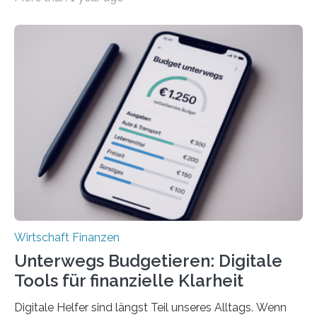
tarifgebundenen Betrieben ist der Anteil mit 72 Prozent
deutlich höherIn den letzten Jahren sind Reisen und
Unterkünfte fast überall deutlich teurer geworden. Für
viele Beschäftigte ist deshalb das zumeist im Juni oder
Juli ausgezahlte Urlaubsgeld ein wichtiger Faktor, um
sich den wohlverdienten Jahresurlaub leisten zu
können. Allerdings erhält mit 44 Prozent noch nicht
einmal die Hälfte aller Beschäftigten in der
Privatwirtschaft Urlaubsgeld. Zu diesem…
Wirtschaft Finanzen
Unterwegs Budgetieren: Digitale
Tools für finanzielle Klarheit
Digitale Helfer sind längst Teil unseres Alltags. Wenn