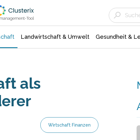
Landwirtschaft & Umwelt
Gesundheit &
Agrar- Forstwissenschaften
Unternehmensmeldungen
Biowissenschafte
Ökologie Umwelt- Naturschutz
ktmanagement-Tool
chaft
Landwirtschaft & Umwelt
Gesundheit & L
ft als
erer
Wirtschaft Finanzen