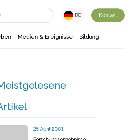
 Leben
Medien & Ereignisse
Interdisziplinäre Forschung
Veranstaltungsnachrichten
n Chemie
Gesellschaftswissenschaften
Kontakt
DE
eben
Medien & Ereignisse
Bildung
Meistgelesene
Artikel
25 April 2001
Forschungsergebnisse