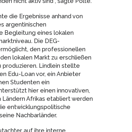
den nicht aktiv sind”, sagte Polte.
chte die Ergebnisse anhand von
es argentinischen
e Begleitung eines lokalen
arktniveau. Die DEG-
möglicht, den professionellen
den lokalen Markt zu erschließen
produzieren. Lindlein stellte
n Edu-Loan vor, ein Anbieter
rmen Studenten ein
erstützt hier einen innovativen,
n Ländern Afrikas etabliert werden
die entwicklungspolitische
seine Nachbarländer.
tachter auf ihre interne