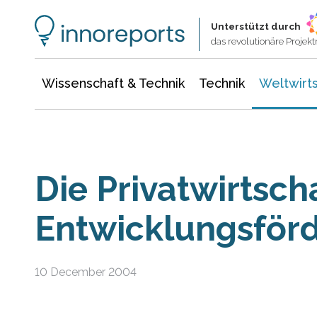
Wissenschaft & Technik
Informationstechnologie
Energie & Elektrotechnik
Unterstützt durch
das revolutionäre Proje
Wissenschaft & Technik
Technik
Weltwirts
Die Privatwirtscha
Entwicklungsförd
10 December 2004