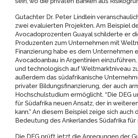
sein, wo die privaten Banken aus Risikogrün
Gutachter Dr. Peter Lindlein veranschauli
zwei evaluierten Projekten. Am Beispiel d
Avocadoprozenten Guayal schilderte er di
Produzenten zum Unternehmen mit Weltm
Finanzierung habe es dem Unternehmen er
Avocadoanbau in Argentinien einzuführen, 
und technologisch auf Weltmarktniveau zu 
außerdem das südafrikanische Unternehme
privater Bildungsfinanzierung, der auch a
Hochschulstudium ermöglicht. “Die DEG unt
für Südafrika neuen Ansatz, der in weitere
kann.” An diesem Beispiel zeige sich auch 
Bedeutung des Ankerlandes Südafrika für 
Die DEG prüft jetzt die Anregungen der Gu