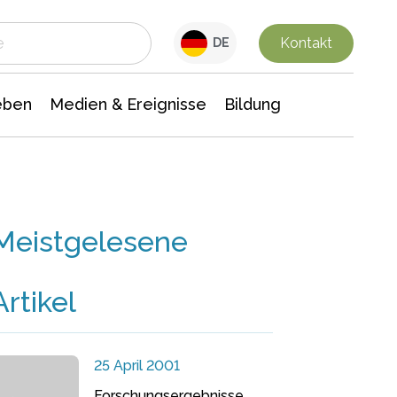
 Leben
Medien & Ereignisse
Interdisziplinäre Forschung
Veranstaltungsnachrichten
n Chemie
Gesellschaftswissenschaften
Kontakt
DE
eben
Medien & Ereignisse
Bildung
Meistgelesene
Artikel
25 April 2001
Forschungsergebnisse