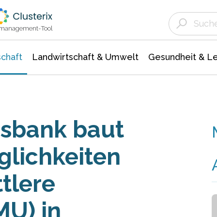
Landwirtschaft & Umwelt
Gesundheit &
Agrar- Forstwissenschaften
Unternehmensmeldungen
Biowissenschafte
Ökologie Umwelt- Naturschutz
ktmanagement-Tool
chaft
Landwirtschaft & Umwelt
Gesundheit & L
sbank baut
lichkeiten
ttlere
U) in