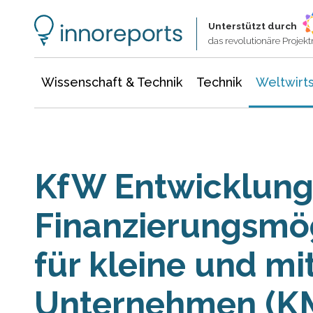
Wissenschaft & Technik
Informationstechnologie
Energie & Elektrotechnik
Unterstützt durch
das revolutionäre Proje
Wissenschaft & Technik
Technik
Weltwirts
KfW Entwicklung
Finanzierungsmög
für kleine und mi
Unternehmen (KM