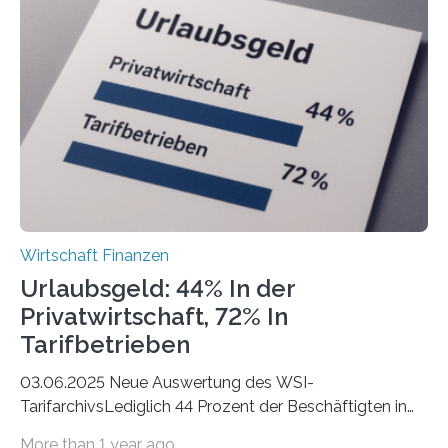
Berlin starteten in 2024 die meisten Personen in eine
eigene freiberufliche Existenz, dahinter folgten die
Städte Hamburg, München und Köln. Betrachtet man
hingegen die Existenzgründungsintensität – die Anzahl
der freiberuflichen Gründungen je…
Wirtschaft Finanzen
Urlaubsgeld: 44% In der
Privatwirtschaft, 72% In
Tarifbetrieben
03.06.2025 Neue Auswertung des WSI-
TarifarchivsLediglich 44 Prozent der Beschäftigten in
der Privatwirtschaft erhalten Urlaubsgeld – in
More than 1 year ago