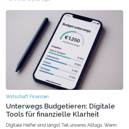
tarifgebundenen Betrieben ist der Anteil mit 72 Prozent
deutlich höherIn den letzten Jahren sind Reisen und
Unterkünfte fast überall deutlich teurer geworden. Für
viele Beschäftigte ist deshalb das zumeist im Juni oder
Juli ausgezahlte Urlaubsgeld ein wichtiger Faktor, um
sich den wohlverdienten Jahresurlaub leisten zu
können. Allerdings erhält mit 44 Prozent noch nicht
einmal die Hälfte aller Beschäftigten in der
Privatwirtschaft Urlaubsgeld. Zu diesem…
Wirtschaft Finanzen
Unterwegs Budgetieren: Digitale
Tools für finanzielle Klarheit
Digitale Helfer sind längst Teil unseres Alltags. Wenn