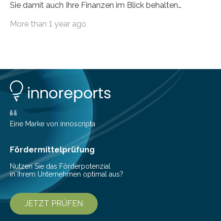
Sie damit auch Ihre Finanzen im Blick behalten
möchten, gibt es eine Vielzahl an smarten Lösungen,
More than 1 year ago
die genau das ermöglichen: Sie helfen Ihnen, Ausgaben
zu kontrollieren, Sparziele zu erreichen oder besser zu
planen. Der folgende Überblick richtet sich daher
insbesondere an jene, die sich für digitale Finanz-
Lösungen interessieren. 1. Multibanking-Tools: Alle
Konten auf einen Blick Viele Banken bieten bereits in
ihrem Online-Banking eine Multibanking-Funktion an,
mit der sich Konten bei anderen Banken…
Eine Marke von innoscripta
Fördermittelprüfung
Nutzen Sie das Förderpotenzial
in Ihrem Unternehmen optimal aus?
JETZT PRÜFEN