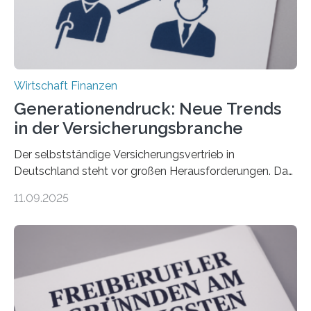
Wirtschaft Finanzen
Generationendruck: Neue Trends
in der Versicherungsbranche
Der selbstständige Versicherungsvertrieb in
Deutschland steht vor großen Herausforderungen. Das
zeigt die aktuelle BVK-Strukturanalyse 2025, die Prof.
11.09.2025
Dr. Matthias Beenken und Prof. Dr. Lukas Linnenbrink
von der Fachhochschule Dortmund im Auftrag des
Bundesverbands Deutscher Versicherungskaufleute e.V.
durchgeführt haben. Die Studie basiert auf den
Antworten von 1.440 selbstständigen
Versicherungsvertreter*innen und -makler*innen. Ein
Ergebnis: Deutlich mehr als die Hälfte der Befragten ist