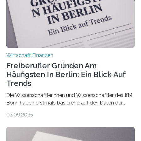
über 50 Jahre alt und wird in den nächsten Jahren eine
Nachfolgeregelung benötigen. Aber nur ein Drittel hat
bereits Regelungen…
Wirtschaft Finanzen
Freiberufler Gründen Am
Häufigsten In Berlin: Ein Blick Auf
Trends
Die Wissenschaftlerinnen und Wissenschaftler des IfM
Bonn haben erstmals basierend auf den Daten der
Finanzamtsbezirke ein Ranking der Städte und
03.09.2025
Landkreise mit den meisten Gründungen von
Freiberuflerinnen und Freiberufler erstellt. Spitzenreiter
ist demnach Berlin. Betrachtet man nur die Gründungen
der Freiberuflerinnen, so liegt Leipzig an der Spitze. In