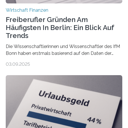
Wirtschaft Finanzen
Freiberufler Gründen Am
Häufigsten In Berlin: Ein Blick Auf
Trends
Die Wissenschaftlerinnen und Wissenschaftler des IfM
Bonn haben erstmals basierend auf den Daten der
Finanzamtsbezirke ein Ranking der Städte und
03.09.2025
Landkreise mit den meisten Gründungen von
Freiberuflerinnen und Freiberufler erstellt. Spitzenreiter
ist demnach Berlin. Betrachtet man nur die Gründungen
der Freiberuflerinnen, so liegt Leipzig an der Spitze. In
Berlin starteten in 2024 die meisten Personen in eine
eigene freiberufliche Existenz, dahinter folgten die
Städte Hamburg, München und Köln. Betrachtet man
hingegen die Existenzgründungsintensität – die Anzahl
der freiberuflichen Gründungen je…