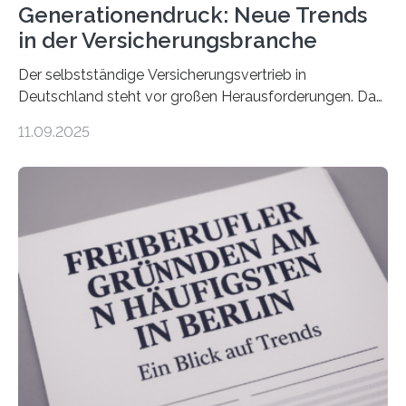
Generationendruck: Neue Trends
in der Versicherungsbranche
Der selbstständige Versicherungsvertrieb in
Deutschland steht vor großen Herausforderungen. Das
zeigt die aktuelle BVK-Strukturanalyse 2025, die Prof.
11.09.2025
Dr. Matthias Beenken und Prof. Dr. Lukas Linnenbrink
von der Fachhochschule Dortmund im Auftrag des
Bundesverbands Deutscher Versicherungskaufleute e.V.
durchgeführt haben. Die Studie basiert auf den
Antworten von 1.440 selbstständigen
Versicherungsvertreter*innen und -makler*innen. Ein
Ergebnis: Deutlich mehr als die Hälfte der Befragten ist
über 50 Jahre alt und wird in den nächsten Jahren eine
Nachfolgeregelung benötigen. Aber nur ein Drittel hat
bereits Regelungen…