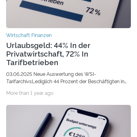
Wirtschaft Finanzen
Urlaubsgeld: 44% In der
Privatwirtschaft, 72% In
Tarifbetrieben
03.06.2025 Neue Auswertung des WSI-
TarifarchivsLediglich 44 Prozent der Beschäftigten in
der Privatwirtschaft erhalten Urlaubsgeld – in
More than 1 year ago
tarifgebundenen Betrieben ist der Anteil mit 72 Prozent
deutlich höherIn den letzten Jahren sind Reisen und
Unterkünfte fast überall deutlich teurer geworden. Für
viele Beschäftigte ist deshalb das zumeist im Juni oder
Juli ausgezahlte Urlaubsgeld ein wichtiger Faktor, um
sich den wohlverdienten Jahresurlaub leisten zu