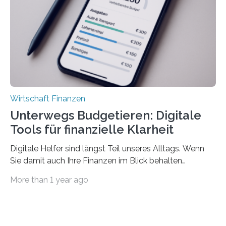
können. Allerdings erhält mit 44 Prozent noch nicht
einmal die Hälfte aller Beschäftigten in der
Privatwirtschaft Urlaubsgeld. Zu diesem…
Wirtschaft Finanzen
Unterwegs Budgetieren: Digitale
Tools für finanzielle Klarheit
Digitale Helfer sind längst Teil unseres Alltags. Wenn
Sie damit auch Ihre Finanzen im Blick behalten
möchten, gibt es eine Vielzahl an smarten Lösungen,
More than 1 year ago
die genau das ermöglichen: Sie helfen Ihnen, Ausgaben
zu kontrollieren, Sparziele zu erreichen oder besser zu
planen. Der folgende Überblick richtet sich daher
insbesondere an jene, die sich für digitale Finanz-