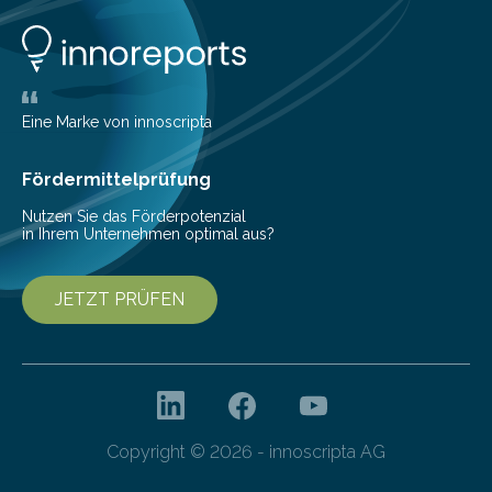
Lösungen interessieren. 1. Multibanking-Tools: Alle
Konten auf einen Blick Viele Banken bieten bereits in
ihrem Online-Banking eine Multibanking-Funktion an,
mit der sich Konten bei anderen Banken…
Eine Marke von innoscripta
Fördermittelprüfung
Nutzen Sie das Förderpotenzial
in Ihrem Unternehmen optimal aus?
JETZT PRÜFEN
Copyright © 2026 - innoscripta AG