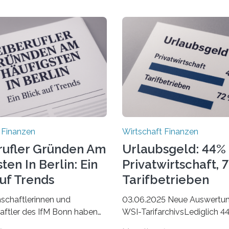
 Finanzen
Wirtschaft Finanzen
rufler Gründen Am
Urlaubsgeld: 44% 
ten In Berlin: Ein
Privatwirtschaft, 
Auf Trends
Tarifbetrieben
schaftlerinnen und
03.06.2025 Neue Auswertu
ftler des IfM Bonn haben
WSI-TarifarchivsLediglich 4
asierend auf den Daten der
der Beschäftigten in der