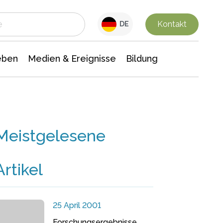
 Leben
Medien & Ereignisse
Interdisziplinäre Forschung
Veranstaltungsnachrichten
n Chemie
Gesellschaftswissenschaften
Kontakt
DE
eben
Medien & Ereignisse
Bildung
Meistgelesene
Artikel
25 April 2001
Forschungsergebnisse