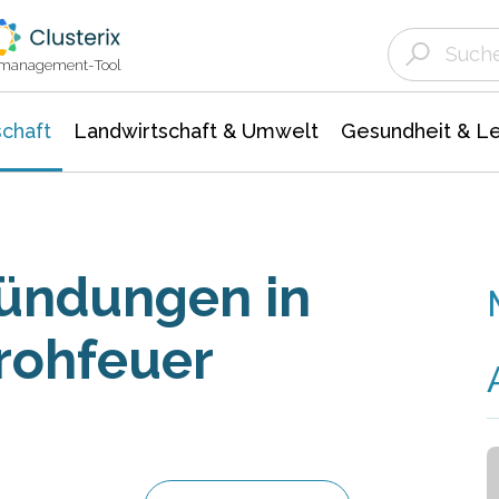
Landwirtschaft & Umwelt
Gesundheit &
Agrar- Forstwissenschaften
Unternehmensmeldungen
Biowissenschafte
Ökologie Umwelt- Naturschutz
ktmanagement-Tool
chaft
Landwirtschaft & Umwelt
Gesundheit & L
ündungen in
rohfeuer