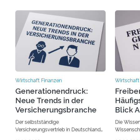
Wirtschaft Finanzen
Wirtschaft
Generationendruck:
Freibe
Neue Trends in der
Häufigs
Versicherungsbranche
Blick 
Der selbstständige
Die Wissen
Versicherungsvertrieb in Deutschland
Wissenscha
steht vor großen Herausforderungen.
erstmals b