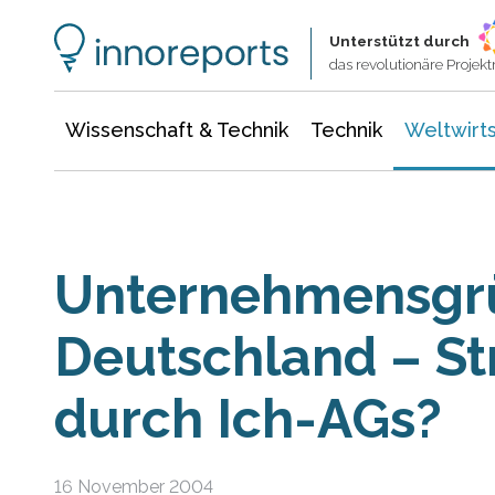
Wissenschaft & Technik
Informationstechnologie
Energie & Elektrotechnik
Unterstützt durch
das revolutionäre Proje
Wissenschaft & Technik
Technik
Weltwirts
Unternehmensgr
Deutschland – St
durch Ich-AGs?
16 November 2004