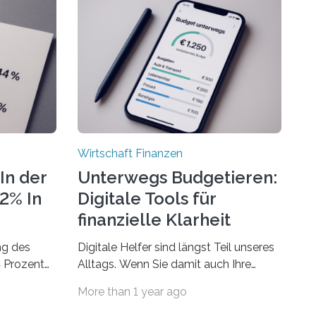
Wirtschaft Finanzen
In der
Unterwegs Budgetieren:
72% In
Digitale Tools für
finanzielle Klarheit
ng des
Digitale Helfer sind längst Teil unseres
4 Prozent
Alltags. Wenn Sie damit auch Ihre
Finanzen im Blick behalten möchten,
More than 1 year ago
laubsgeld –
gibt es eine Vielzahl an smarten
 ist der
Lösungen, die genau das ermöglichen: