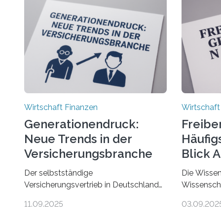
Wirtschaft Finanzen
Wirtschaft
Generationendruck:
Freibe
Neue Trends in der
Häufigs
Versicherungsbranche
Blick 
Der selbstständige
Die Wissen
Versicherungsvertrieb in Deutschland
Wissenscha
steht vor großen Herausforderungen.
erstmals b
11.09.2025
03.09.202
Das zeigt die aktuelle BVK-
Finanzamts
Strukturanalyse 2025, die Prof. Dr.
Städte und