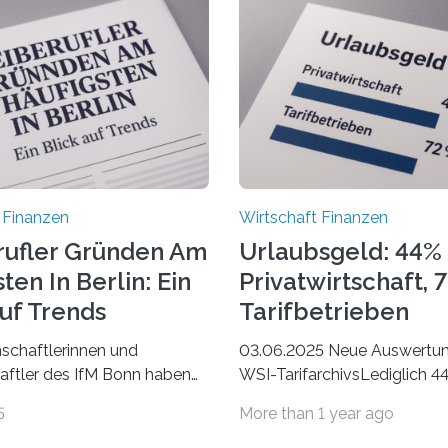
 Finanzen
Wirtschaft Finanzen
rufler Gründen Am
Urlaubsgeld: 44% 
ten In Berlin: Ein
Privatwirtschaft, 
Auf Trends
Tarifbetrieben
schaftlerinnen und
03.06.2025 Neue Auswertu
ftler des IfM Bonn haben
WSI-TarifarchivsLediglich 4
asierend auf den Daten der
der Beschäftigten in der
5
More than 1 year ago
bezirke ein Ranking der
Privatwirtschaft erhalten Ur
 Landkreise mit den meisten
in tarifgebundenen Betrieben