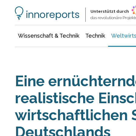
Wissenschaft & Technik
Informationstechnologie
Energie & Elektrotechnik
Unterstützt durch
das revolutionäre Proje
Wissenschaft & Technik
Technik
Weltwirts
Eine ernüchternd
realistische Eins
wirtschaftlichen 
Deutschlands