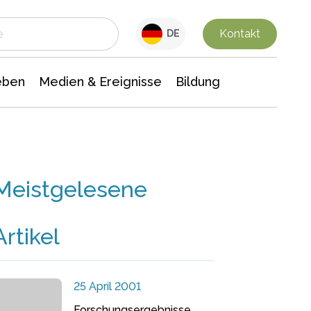
 Leben
Medien & Ereignisse
Interdisziplinäre Forschung
Veranstaltungsnachrichten
n Chemie
Gesellschaftswissenschaften
Kontakt
DE
eben
Medien & Ereignisse
Bildung
Meistgelesene
Artikel
25 April 2001
Forschungsergebnisse