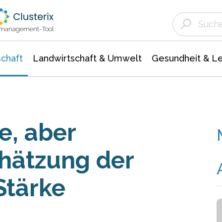
Landwirtschaft & Umwelt
Gesundheit &
Agrar- Forstwissenschaften
Unternehmensmeldungen
Biowissenschafte
Ökologie Umwelt- Naturschutz
ktmanagement-Tool
chaft
Landwirtschaft & Umwelt
Gesundheit & L
e, aber
chätzung der
Stärke