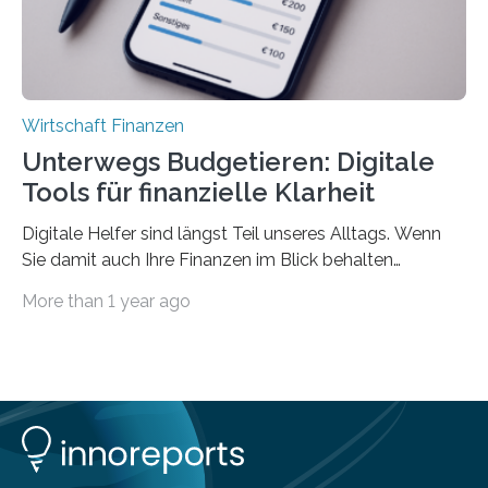
Wirtschaft Finanzen
Unterwegs Budgetieren: Digitale
Tools für finanzielle Klarheit
Digitale Helfer sind längst Teil unseres Alltags. Wenn
Sie damit auch Ihre Finanzen im Blick behalten
möchten, gibt es eine Vielzahl an smarten Lösungen,
More than 1 year ago
die genau das ermöglichen: Sie helfen Ihnen, Ausgaben
zu kontrollieren, Sparziele zu erreichen oder besser zu
planen. Der folgende Überblick richtet sich daher
insbesondere an jene, die sich für digitale Finanz-
Lösungen interessieren. 1. Multibanking-Tools: Alle
Konten auf einen Blick Viele Banken bieten bereits in
ihrem Online-Banking eine Multibanking-Funktion an,