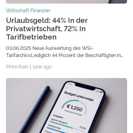
Wirtschaft Finanzen
Urlaubsgeld: 44% In der
Privatwirtschaft, 72% In
Tarifbetrieben
03.06.2025 Neue Auswertung des WSI-
TarifarchivsLediglich 44 Prozent der Beschäftigten in
der Privatwirtschaft erhalten Urlaubsgeld – in
More than 1 year ago
tarifgebundenen Betrieben ist der Anteil mit 72 Prozent
deutlich höherIn den letzten Jahren sind Reisen und
Unterkünfte fast überall deutlich teurer geworden. Für
viele Beschäftigte ist deshalb das zumeist im Juni oder
Juli ausgezahlte Urlaubsgeld ein wichtiger Faktor, um
sich den wohlverdienten Jahresurlaub leisten zu
können. Allerdings erhält mit 44 Prozent noch nicht
einmal die Hälfte aller Beschäftigten in der
Privatwirtschaft Urlaubsgeld. Zu diesem…