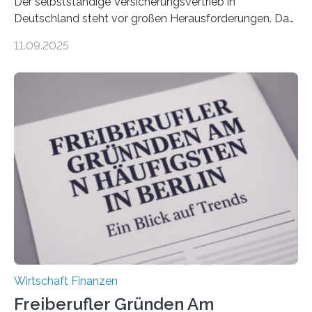
Der selbstständige Versicherungsvertrieb in
Deutschland steht vor großen Herausforderungen. Das
zeigt die aktuelle BVK-Strukturanalyse 2025, die Prof.
11.09.2025
Dr. Matthias Beenken und Prof. Dr. Lukas Linnenbrink
von der Fachhochschule Dortmund im Auftrag des
Bundesverbands Deutscher Versicherungskaufleute e.V.
durchgeführt haben. Die Studie basiert auf den
Antworten von 1.440 selbstständigen
Versicherungsvertreter*innen und -makler*innen. Ein
Ergebnis: Deutlich mehr als die Hälfte der Befragten ist
über 50 Jahre alt und wird in den nächsten Jahren eine
Nachfolgeregelung benötigen. Aber nur ein Drittel hat
bereits Regelungen…
Wirtschaft Finanzen
Freiberufler Gründen Am