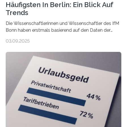
Häufigsten In Berlin: Ein Blick Auf
Trends
Die Wissenschaftlerinnen und Wissenschaftler des IfM
Bonn haben erstmals basierend auf den Daten der
Finanzamtsbezirke ein Ranking der Städte und
03.09.2025
Landkreise mit den meisten Gründungen von
Freiberuflerinnen und Freiberufler erstellt. Spitzenreiter
ist demnach Berlin. Betrachtet man nur die Gründungen
der Freiberuflerinnen, so liegt Leipzig an der Spitze. In
Berlin starteten in 2024 die meisten Personen in eine
eigene freiberufliche Existenz, dahinter folgten die
Städte Hamburg, München und Köln. Betrachtet man
hingegen die Existenzgründungsintensität – die Anzahl
der freiberuflichen Gründungen je…