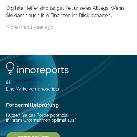
Digitale Helfer sind längst Teil unseres Alltags. Wenn
Sie damit auch Ihre Finanzen im Blick behalten
möchten, gibt es eine Vielzahl an smarten Lösungen,
More than 1 year ago
die genau das ermöglichen: Sie helfen Ihnen, Ausgaben
zu kontrollieren, Sparziele zu erreichen oder besser zu
planen. Der folgende Überblick richtet sich daher
insbesondere an jene, die sich für digitale Finanz-
Lösungen interessieren. 1. Multibanking-Tools: Alle
Konten auf einen Blick Viele Banken bieten bereits in
ihrem Online-Banking eine Multibanking-Funktion an,
mit der sich Konten bei anderen Banken…
Eine Marke von innoscripta
Fördermittelprüfung
Nutzen Sie das Förderpotenzial
in Ihrem Unternehmen optimal aus?