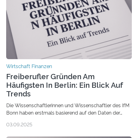
Versicherungsvertreter*innen und -makler*innen. Ein
Ergebnis: Deutlich mehr als die Hälfte der Befragten ist
über 50 Jahre alt und wird in den nächsten Jahren eine
Nachfolgeregelung benötigen. Aber nur ein Drittel hat
bereits Regelungen…
Wirtschaft Finanzen
Freiberufler Gründen Am
Häufigsten In Berlin: Ein Blick Auf
Trends
Die Wissenschaftlerinnen und Wissenschaftler des IfM
Bonn haben erstmals basierend auf den Daten der
Finanzamtsbezirke ein Ranking der Städte und
03.09.2025
Landkreise mit den meisten Gründungen von
Freiberuflerinnen und Freiberufler erstellt. Spitzenreiter