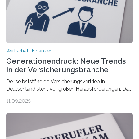
Wirtschaft Finanzen
Generationendruck: Neue Trends
in der Versicherungsbranche
Der selbstständige Versicherungsvertrieb in
Deutschland steht vor großen Herausforderungen. Das
zeigt die aktuelle BVK-Strukturanalyse 2025, die Prof.
11.09.2025
Dr. Matthias Beenken und Prof. Dr. Lukas Linnenbrink
von der Fachhochschule Dortmund im Auftrag des
Bundesverbands Deutscher Versicherungskaufleute e.V.
durchgeführt haben. Die Studie basiert auf den
Antworten von 1.440 selbstständigen