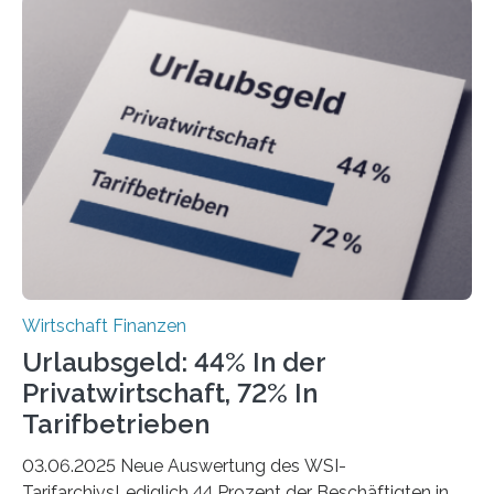
ist demnach Berlin. Betrachtet man nur die Gründungen
der Freiberuflerinnen, so liegt Leipzig an der Spitze. In
Berlin starteten in 2024 die meisten Personen in eine
eigene freiberufliche Existenz, dahinter folgten die
Städte Hamburg, München und Köln. Betrachtet man
hingegen die Existenzgründungsintensität – die Anzahl
der freiberuflichen Gründungen je…
Wirtschaft Finanzen
Urlaubsgeld: 44% In der
Privatwirtschaft, 72% In
Tarifbetrieben
03.06.2025 Neue Auswertung des WSI-
TarifarchivsLediglich 44 Prozent der Beschäftigten in