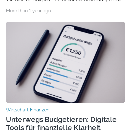
der Privatwirtschaft erhalten Urlaubsgeld – in
More than 1 year ago
tarifgebundenen Betrieben ist der Anteil mit 72 Prozent
deutlich höherIn den letzten Jahren sind Reisen und
Unterkünfte fast überall deutlich teurer geworden. Für
viele Beschäftigte ist deshalb das zumeist im Juni oder
Juli ausgezahlte Urlaubsgeld ein wichtiger Faktor, um
sich den wohlverdienten Jahresurlaub leisten zu
können. Allerdings erhält mit 44 Prozent noch nicht
einmal die Hälfte aller Beschäftigten in der
Privatwirtschaft Urlaubsgeld. Zu diesem…
Wirtschaft Finanzen
Unterwegs Budgetieren: Digitale
Tools für finanzielle Klarheit