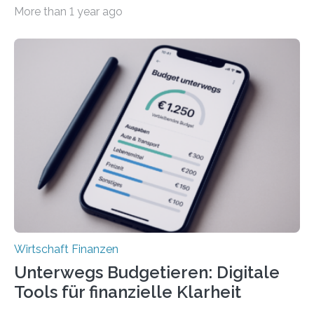
der Privatwirtschaft erhalten Urlaubsgeld – in
More than 1 year ago
tarifgebundenen Betrieben ist der Anteil mit 72 Prozent
deutlich höherIn den letzten Jahren sind Reisen und
Unterkünfte fast überall deutlich teurer geworden. Für
viele Beschäftigte ist deshalb das zumeist im Juni oder
Juli ausgezahlte Urlaubsgeld ein wichtiger Faktor, um
sich den wohlverdienten Jahresurlaub leisten zu
können. Allerdings erhält mit 44 Prozent noch nicht
einmal die Hälfte aller Beschäftigten in der
Privatwirtschaft Urlaubsgeld. Zu diesem…
Wirtschaft Finanzen
Unterwegs Budgetieren: Digitale
Tools für finanzielle Klarheit