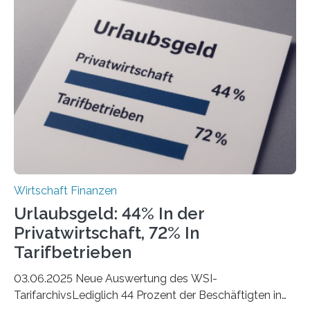
der Freiberuflerinnen, so liegt Leipzig an der Spitze. In
Berlin starteten in 2024 die meisten Personen in eine
eigene freiberufliche Existenz, dahinter folgten die
Städte Hamburg, München und Köln. Betrachtet man
hingegen die Existenzgründungsintensität – die Anzahl
der freiberuflichen Gründungen je…
Wirtschaft Finanzen
Urlaubsgeld: 44% In der
Privatwirtschaft, 72% In
Tarifbetrieben
03.06.2025 Neue Auswertung des WSI-
TarifarchivsLediglich 44 Prozent der Beschäftigten in