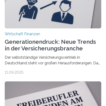
Wirtschaft Finanzen
Generationendruck: Neue Trends
in der Versicherungsbranche
Der selbstständige Versicherungsvertrieb in
Deutschland steht vor großen Herausforderungen. Das
zeigt die aktuelle BVK-Strukturanalyse 2025, die Prof.
11.09.2025
Dr. Matthias Beenken und Prof. Dr. Lukas Linnenbrink
von der Fachhochschule Dortmund im Auftrag des
Bundesverbands Deutscher Versicherungskaufleute e.V.
durchgeführt haben. Die Studie basiert auf den
Antworten von 1.440 selbstständigen
Versicherungsvertreter*innen und -makler*innen. Ein