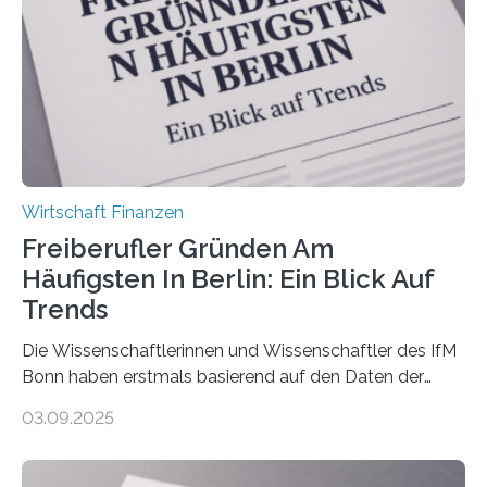
Ergebnis: Deutlich mehr als die Hälfte der Befragten ist
über 50 Jahre alt und wird in den nächsten Jahren eine
Nachfolgeregelung benötigen. Aber nur ein Drittel hat
bereits Regelungen…
Wirtschaft Finanzen
Freiberufler Gründen Am
Häufigsten In Berlin: Ein Blick Auf
Trends
Die Wissenschaftlerinnen und Wissenschaftler des IfM
Bonn haben erstmals basierend auf den Daten der
Finanzamtsbezirke ein Ranking der Städte und
03.09.2025
Landkreise mit den meisten Gründungen von
Freiberuflerinnen und Freiberufler erstellt. Spitzenreiter
ist demnach Berlin. Betrachtet man nur die Gründungen