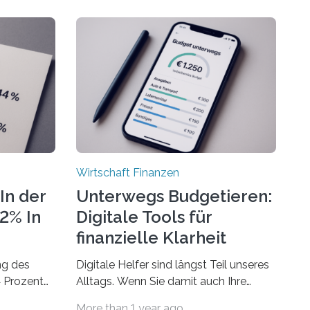
Wirtschaft Finanzen
In der
Unterwegs Budgetieren:
72% In
Digitale Tools für
finanzielle Klarheit
ng des
Digitale Helfer sind längst Teil unseres
4 Prozent
Alltags. Wenn Sie damit auch Ihre
Finanzen im Blick behalten möchten,
More than 1 year ago