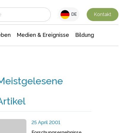
 Leben
Medien & Ereignisse
Interdisziplinäre Forschung
Veranstaltungsnachrichten
n Chemie
Gesellschaftswissenschaften
Kontakt
DE
eben
Medien & Ereignisse
Bildung
Meistgelesene
Artikel
25 April 2001
Forschungsergebnisse