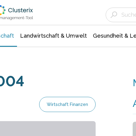
Landwirtschaft & Umwelt
Gesundheit &
Agrar- Forstwissenschaften
Unternehmensmeldungen
Biowissenschafte
Ökologie Umwelt- Naturschutz
ktmanagement-Tool
chaft
Landwirtschaft & Umwelt
Gesundheit & L
2004
Wirtschaft Finanzen