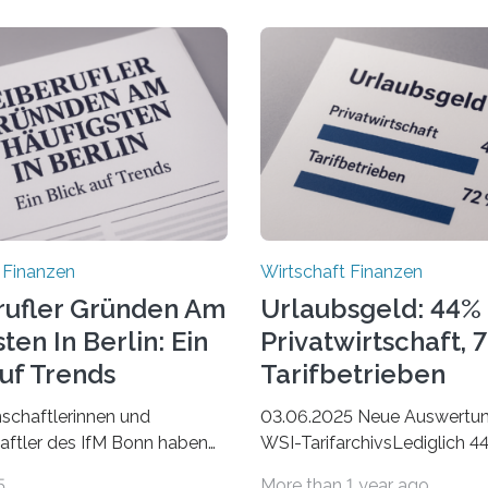
 Finanzen
Wirtschaft Finanzen
rufler Gründen Am
Urlaubsgeld: 44% 
ten In Berlin: Ein
Privatwirtschaft, 
Auf Trends
Tarifbetrieben
schaftlerinnen und
03.06.2025 Neue Auswertu
ftler des IfM Bonn haben
WSI-TarifarchivsLediglich 4
asierend auf den Daten der
der Beschäftigten in der
5
More than 1 year ago