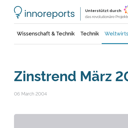
Wissenschaft & Technik
Informationstechnologie
Energie & Elektrotechnik
Unterstützt durch
das revolutionäre Proje
Wissenschaft & Technik
Technik
Weltwirts
Zinstrend März 
06 March 2004