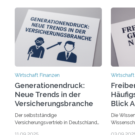
Wirtschaft Finanzen
Wirtschaft
Generationendruck:
Freibe
Neue Trends in der
Häufigs
Versicherungsbranche
Blick 
Der selbstständige
Die Wissen
Versicherungsvertrieb in Deutschland
Wissenscha
steht vor großen Herausforderungen.
erstmals b
11.09.2025
03.09.202