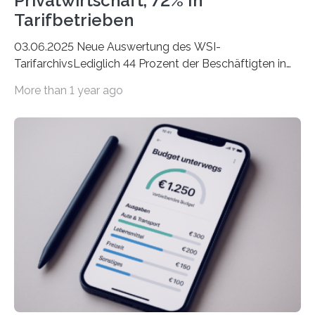
Privatwirtschaft, 72% In
Tarifbetrieben
03.06.2025 Neue Auswertung des WSI-
TarifarchivsLediglich 44 Prozent der Beschäftigten in
der Privatwirtschaft erhalten Urlaubsgeld – in
More than 1 year ago
tarifgebundenen Betrieben ist der Anteil mit 72 Prozent
deutlich höherIn den letzten Jahren sind Reisen und
Unterkünfte fast überall deutlich teurer geworden. Für
viele Beschäftigte ist deshalb das zumeist im Juni oder
Juli ausgezahlte Urlaubsgeld ein wichtiger Faktor, um
sich den wohlverdienten Jahresurlaub leisten zu
können. Allerdings erhält mit 44 Prozent noch nicht
einmal die Hälfte aller Beschäftigten in der
Privatwirtschaft Urlaubsgeld. Zu diesem…