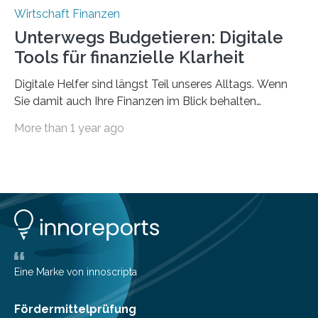
Wirtschaft Finanzen
Unterwegs Budgetieren: Digitale
Tools für finanzielle Klarheit
Digitale Helfer sind längst Teil unseres Alltags. Wenn
Sie damit auch Ihre Finanzen im Blick behalten
möchten, gibt es eine Vielzahl an smarten Lösungen,
More than 1 year ago
die genau das ermöglichen: Sie helfen Ihnen, Ausgaben
zu kontrollieren, Sparziele zu erreichen oder besser zu
planen. Der folgende Überblick richtet sich daher
insbesondere an jene, die sich für digitale Finanz-
Lösungen interessieren. 1. Multibanking-Tools: Alle
Konten auf einen Blick Viele Banken bieten bereits in
ihrem Online-Banking eine Multibanking-Funktion an,
mit der sich Konten bei anderen Banken…
Eine Marke von innoscripta
Fördermittelprüfung