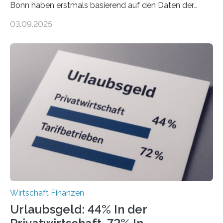
Bonn haben erstmals basierend auf den Daten der
Finanzamtsbezirke ein Ranking der Städte und
03.09.2025
Landkreise mit den meisten Gründungen von
Freiberuflerinnen und Freiberufler erstellt. Spitzenreiter
ist demnach Berlin. Betrachtet man nur die Gründungen
der Freiberuflerinnen, so liegt Leipzig an der Spitze. In
Berlin starteten in 2024 die meisten Personen in eine
eigene freiberufliche Existenz, dahinter folgten die
Städte Hamburg, München und Köln. Betrachtet man
hingegen die Existenzgründungsintensität – die Anzahl
der freiberuflichen Gründungen je…
Wirtschaft Finanzen
Urlaubsgeld: 44% In der