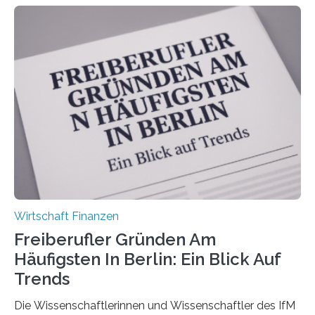
von der Fachhochschule Dortmund im Auftrag des
Bundesverbands Deutscher Versicherungskaufleute e.V.
durchgeführt haben. Die Studie basiert auf den
Antworten von 1.440 selbstständigen
Versicherungsvertreter*innen und -makler*innen. Ein
Ergebnis: Deutlich mehr als die Hälfte der Befragten ist
über 50 Jahre alt und wird in den nächsten Jahren eine
Nachfolgeregelung benötigen. Aber nur ein Drittel hat
bereits Regelungen…
Wirtschaft Finanzen
Freiberufler Gründen Am
Häufigsten In Berlin: Ein Blick Auf
Trends
Die Wissenschaftlerinnen und Wissenschaftler des IfM