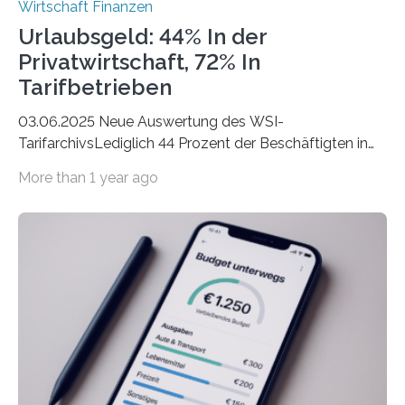
Wirtschaft Finanzen
Urlaubsgeld: 44% In der
Privatwirtschaft, 72% In
Tarifbetrieben
03.06.2025 Neue Auswertung des WSI-
TarifarchivsLediglich 44 Prozent der Beschäftigten in
der Privatwirtschaft erhalten Urlaubsgeld – in
More than 1 year ago
tarifgebundenen Betrieben ist der Anteil mit 72 Prozent
deutlich höherIn den letzten Jahren sind Reisen und
Unterkünfte fast überall deutlich teurer geworden. Für
viele Beschäftigte ist deshalb das zumeist im Juni oder
Juli ausgezahlte Urlaubsgeld ein wichtiger Faktor, um
sich den wohlverdienten Jahresurlaub leisten zu
können. Allerdings erhält mit 44 Prozent noch nicht
einmal die Hälfte aller Beschäftigten in der
Privatwirtschaft Urlaubsgeld. Zu diesem…