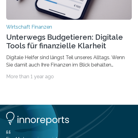
Wirtschaft Finanzen
Unterwegs Budgetieren: Digitale
Tools für finanzielle Klarheit
Digitale Helfer sind längst Teil unseres Alltags. Wenn
Sie damit auch Ihre Finanzen im Blick behalten
möchten, gibt es eine Vielzahl an smarten Lösungen,
More than 1 year ago
die genau das ermöglichen: Sie helfen Ihnen, Ausgaben
zu kontrollieren, Sparziele zu erreichen oder besser zu
planen. Der folgende Überblick richtet sich daher
insbesondere an jene, die sich für digitale Finanz-
Lösungen interessieren. 1. Multibanking-Tools: Alle
Konten auf einen Blick Viele Banken bieten bereits in
ihrem Online-Banking eine Multibanking-Funktion an,
mit der sich Konten bei anderen Banken…