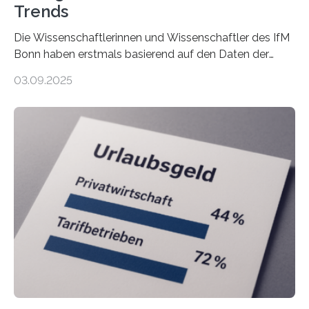
Trends
Die Wissenschaftlerinnen und Wissenschaftler des IfM
Bonn haben erstmals basierend auf den Daten der
Finanzamtsbezirke ein Ranking der Städte und
03.09.2025
Landkreise mit den meisten Gründungen von
Freiberuflerinnen und Freiberufler erstellt. Spitzenreiter
ist demnach Berlin. Betrachtet man nur die Gründungen
der Freiberuflerinnen, so liegt Leipzig an der Spitze. In
Berlin starteten in 2024 die meisten Personen in eine
eigene freiberufliche Existenz, dahinter folgten die
Städte Hamburg, München und Köln. Betrachtet man
hingegen die Existenzgründungsintensität – die Anzahl
der freiberuflichen Gründungen je…