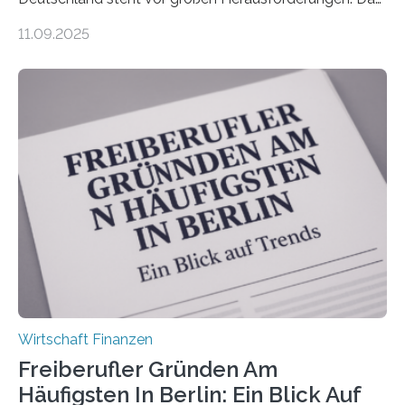
zeigt die aktuelle BVK-Strukturanalyse 2025, die Prof.
11.09.2025
Dr. Matthias Beenken und Prof. Dr. Lukas Linnenbrink
von der Fachhochschule Dortmund im Auftrag des
Bundesverbands Deutscher Versicherungskaufleute e.V.
durchgeführt haben. Die Studie basiert auf den
Antworten von 1.440 selbstständigen
Versicherungsvertreter*innen und -makler*innen. Ein
Ergebnis: Deutlich mehr als die Hälfte der Befragten ist
über 50 Jahre alt und wird in den nächsten Jahren eine
Nachfolgeregelung benötigen. Aber nur ein Drittel hat
bereits Regelungen…
Wirtschaft Finanzen
Freiberufler Gründen Am
Häufigsten In Berlin: Ein Blick Auf