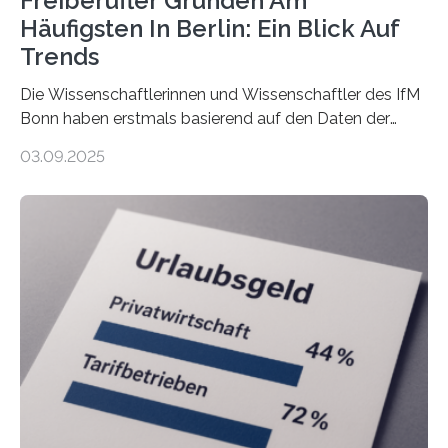
Freiberufler Gründen Am
Häufigsten In Berlin: Ein Blick Auf
Trends
Die Wissenschaftlerinnen und Wissenschaftler des IfM
Bonn haben erstmals basierend auf den Daten der
Finanzamtsbezirke ein Ranking der Städte und
03.09.2025
Landkreise mit den meisten Gründungen von
Freiberuflerinnen und Freiberufler erstellt. Spitzenreiter
ist demnach Berlin. Betrachtet man nur die Gründungen
der Freiberuflerinnen, so liegt Leipzig an der Spitze. In
Berlin starteten in 2024 die meisten Personen in eine
eigene freiberufliche Existenz, dahinter folgten die
Städte Hamburg, München und Köln. Betrachtet man
hingegen die Existenzgründungsintensität – die Anzahl
der freiberuflichen Gründungen je…