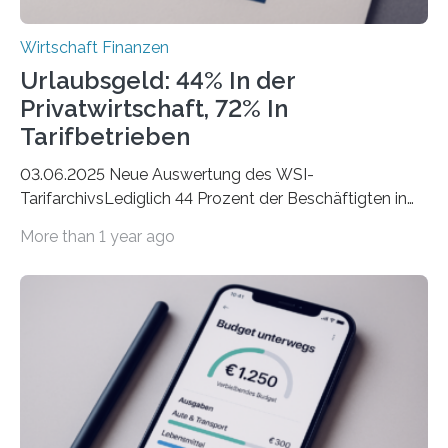
Wirtschaft Finanzen
Urlaubsgeld: 44% In der
Privatwirtschaft, 72% In
Tarifbetrieben
03.06.2025 Neue Auswertung des WSI-
TarifarchivsLediglich 44 Prozent der Beschäftigten in
der Privatwirtschaft erhalten Urlaubsgeld – in
More than 1 year ago
tarifgebundenen Betrieben ist der Anteil mit 72 Prozent
deutlich höherIn den letzten Jahren sind Reisen und
Unterkünfte fast überall deutlich teurer geworden. Für
viele Beschäftigte ist deshalb das zumeist im Juni oder
Juli ausgezahlte Urlaubsgeld ein wichtiger Faktor, um
sich den wohlverdienten Jahresurlaub leisten zu
können. Allerdings erhält mit 44 Prozent noch nicht
einmal die Hälfte aller Beschäftigten in der
Privatwirtschaft Urlaubsgeld. Zu diesem…