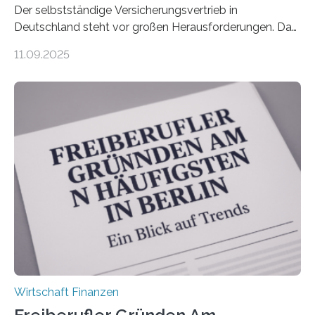
Der selbstständige Versicherungsvertrieb in
Deutschland steht vor großen Herausforderungen. Das
zeigt die aktuelle BVK-Strukturanalyse 2025, die Prof.
11.09.2025
Dr. Matthias Beenken und Prof. Dr. Lukas Linnenbrink
von der Fachhochschule Dortmund im Auftrag des
Bundesverbands Deutscher Versicherungskaufleute e.V.
durchgeführt haben. Die Studie basiert auf den
Antworten von 1.440 selbstständigen
Versicherungsvertreter*innen und -makler*innen. Ein
Ergebnis: Deutlich mehr als die Hälfte der Befragten ist
über 50 Jahre alt und wird in den nächsten Jahren eine
Nachfolgeregelung benötigen. Aber nur ein Drittel hat
bereits Regelungen…
Wirtschaft Finanzen