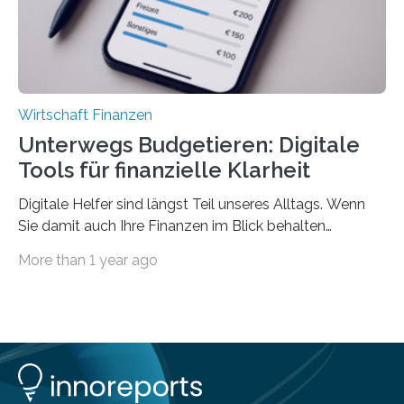
Wirtschaft Finanzen
Unterwegs Budgetieren: Digitale
Tools für finanzielle Klarheit
Digitale Helfer sind längst Teil unseres Alltags. Wenn
Sie damit auch Ihre Finanzen im Blick behalten
möchten, gibt es eine Vielzahl an smarten Lösungen,
More than 1 year ago
die genau das ermöglichen: Sie helfen Ihnen, Ausgaben
zu kontrollieren, Sparziele zu erreichen oder besser zu
planen. Der folgende Überblick richtet sich daher
insbesondere an jene, die sich für digitale Finanz-
Lösungen interessieren. 1. Multibanking-Tools: Alle
Konten auf einen Blick Viele Banken bieten bereits in
ihrem Online-Banking eine Multibanking-Funktion an,