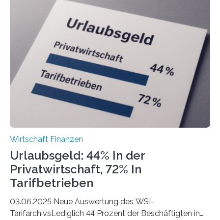
ist demnach Berlin. Betrachtet man nur die Gründungen
der Freiberuflerinnen, so liegt Leipzig an der Spitze. In
Berlin starteten in 2024 die meisten Personen in eine
eigene freiberufliche Existenz, dahinter folgten die
Städte Hamburg, München und Köln. Betrachtet man
hingegen die Existenzgründungsintensität – die Anzahl
der freiberuflichen Gründungen je…
Wirtschaft Finanzen
Urlaubsgeld: 44% In der
Privatwirtschaft, 72% In
Tarifbetrieben
03.06.2025 Neue Auswertung des WSI-
TarifarchivsLediglich 44 Prozent der Beschäftigten in