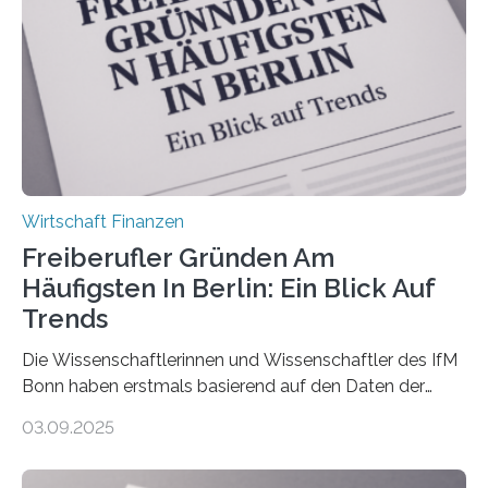
Ergebnis: Deutlich mehr als die Hälfte der Befragten ist
über 50 Jahre alt und wird in den nächsten Jahren eine
Nachfolgeregelung benötigen. Aber nur ein Drittel hat
bereits Regelungen…
Wirtschaft Finanzen
Freiberufler Gründen Am
Häufigsten In Berlin: Ein Blick Auf
Trends
Die Wissenschaftlerinnen und Wissenschaftler des IfM
Bonn haben erstmals basierend auf den Daten der
Finanzamtsbezirke ein Ranking der Städte und
03.09.2025
Landkreise mit den meisten Gründungen von
Freiberuflerinnen und Freiberufler erstellt. Spitzenreiter