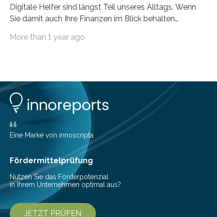
Digitale Helfer sind längst Teil unseres Alltags. Wenn
Sie damit auch Ihre Finanzen im Blick behalten
möchten, gibt es eine Vielzahl an smarten Lösungen,
More than 1 year ago
die genau das ermöglichen: Sie helfen Ihnen, Ausgaben
zu kontrollieren, Sparziele zu erreichen oder besser zu
planen. Der folgende Überblick richtet sich daher
insbesondere an jene, die sich für digitale Finanz-
Lösungen interessieren. 1. Multibanking-Tools: Alle
Konten auf einen Blick Viele Banken bieten bereits in
ihrem Online-Banking eine Multibanking-Funktion an,
mit der sich Konten bei anderen Banken…
Eine Marke von innoscripta
Fördermittelprüfung
Nutzen Sie das Förderpotenzial
in Ihrem Unternehmen optimal aus?
JETZT PRÜFEN