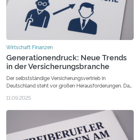
Wirtschaft Finanzen
Generationendruck: Neue Trends
in der Versicherungsbranche
Der selbstständige Versicherungsvertrieb in
Deutschland steht vor großen Herausforderungen. Das
zeigt die aktuelle BVK-Strukturanalyse 2025, die Prof.
11.09.2025
Dr. Matthias Beenken und Prof. Dr. Lukas Linnenbrink
von der Fachhochschule Dortmund im Auftrag des
Bundesverbands Deutscher Versicherungskaufleute e.V.
durchgeführt haben. Die Studie basiert auf den
Antworten von 1.440 selbstständigen
Versicherungsvertreter*innen und -makler*innen. Ein