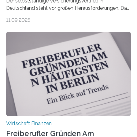
Der selbstständige Versicherungsvertrieb in
Deutschland steht vor großen Herausforderungen. Das
zeigt die aktuelle BVK-Strukturanalyse 2025, die Prof.
11.09.2025
Dr. Matthias Beenken und Prof. Dr. Lukas Linnenbrink
von der Fachhochschule Dortmund im Auftrag des
Bundesverbands Deutscher Versicherungskaufleute e.V.
durchgeführt haben. Die Studie basiert auf den
Antworten von 1.440 selbstständigen
Versicherungsvertreter*innen und -makler*innen. Ein
Ergebnis: Deutlich mehr als die Hälfte der Befragten ist
über 50 Jahre alt und wird in den nächsten Jahren eine
Nachfolgeregelung benötigen. Aber nur ein Drittel hat
bereits Regelungen…
Wirtschaft Finanzen
Freiberufler Gründen Am