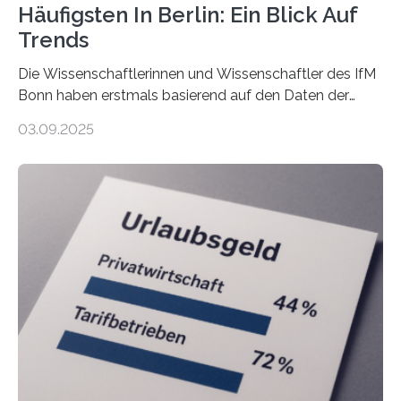
Häufigsten In Berlin: Ein Blick Auf
Trends
Die Wissenschaftlerinnen und Wissenschaftler des IfM
Bonn haben erstmals basierend auf den Daten der
Finanzamtsbezirke ein Ranking der Städte und
03.09.2025
Landkreise mit den meisten Gründungen von
Freiberuflerinnen und Freiberufler erstellt. Spitzenreiter
ist demnach Berlin. Betrachtet man nur die Gründungen
der Freiberuflerinnen, so liegt Leipzig an der Spitze. In
Berlin starteten in 2024 die meisten Personen in eine
eigene freiberufliche Existenz, dahinter folgten die
Städte Hamburg, München und Köln. Betrachtet man
hingegen die Existenzgründungsintensität – die Anzahl
der freiberuflichen Gründungen je…