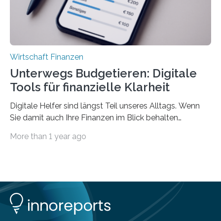
Wirtschaft Finanzen
Unterwegs Budgetieren: Digitale
Tools für finanzielle Klarheit
Digitale Helfer sind längst Teil unseres Alltags. Wenn
Sie damit auch Ihre Finanzen im Blick behalten
möchten, gibt es eine Vielzahl an smarten Lösungen,
More than 1 year ago
die genau das ermöglichen: Sie helfen Ihnen, Ausgaben
zu kontrollieren, Sparziele zu erreichen oder besser zu
planen. Der folgende Überblick richtet sich daher
insbesondere an jene, die sich für digitale Finanz-
Lösungen interessieren. 1. Multibanking-Tools: Alle
Konten auf einen Blick Viele Banken bieten bereits in
ihrem Online-Banking eine Multibanking-Funktion an,