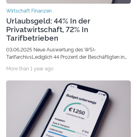
Wirtschaft Finanzen
Urlaubsgeld: 44% In der
Privatwirtschaft, 72% In
Tarifbetrieben
03.06.2025 Neue Auswertung des WSI-
TarifarchivsLediglich 44 Prozent der Beschäftigten in
der Privatwirtschaft erhalten Urlaubsgeld – in
More than 1 year ago
tarifgebundenen Betrieben ist der Anteil mit 72 Prozent
deutlich höherIn den letzten Jahren sind Reisen und
Unterkünfte fast überall deutlich teurer geworden. Für
viele Beschäftigte ist deshalb das zumeist im Juni oder
Juli ausgezahlte Urlaubsgeld ein wichtiger Faktor, um
sich den wohlverdienten Jahresurlaub leisten zu
können. Allerdings erhält mit 44 Prozent noch nicht
einmal die Hälfte aller Beschäftigten in der
Privatwirtschaft Urlaubsgeld. Zu diesem…