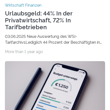
Wirtschaft Finanzen
Urlaubsgeld: 44% In der
Privatwirtschaft, 72% In
Tarifbetrieben
03.06.2025 Neue Auswertung des WSI-
TarifarchivsLediglich 44 Prozent der Beschäftigten in
der Privatwirtschaft erhalten Urlaubsgeld – in
More than 1 year ago
tarifgebundenen Betrieben ist der Anteil mit 72 Prozent
deutlich höherIn den letzten Jahren sind Reisen und
Unterkünfte fast überall deutlich teurer geworden. Für
viele Beschäftigte ist deshalb das zumeist im Juni oder
Juli ausgezahlte Urlaubsgeld ein wichtiger Faktor, um
sich den wohlverdienten Jahresurlaub leisten zu
können. Allerdings erhält mit 44 Prozent noch nicht
einmal die Hälfte aller Beschäftigten in der
Privatwirtschaft Urlaubsgeld. Zu diesem…