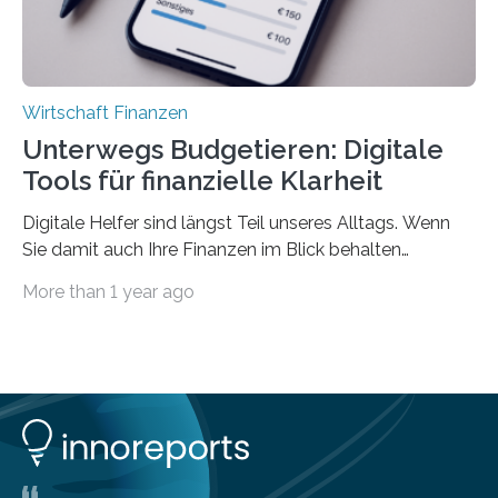
Wirtschaft Finanzen
Unterwegs Budgetieren: Digitale
Tools für finanzielle Klarheit
Digitale Helfer sind längst Teil unseres Alltags. Wenn
Sie damit auch Ihre Finanzen im Blick behalten
möchten, gibt es eine Vielzahl an smarten Lösungen,
More than 1 year ago
die genau das ermöglichen: Sie helfen Ihnen, Ausgaben
zu kontrollieren, Sparziele zu erreichen oder besser zu
planen. Der folgende Überblick richtet sich daher
insbesondere an jene, die sich für digitale Finanz-
Lösungen interessieren. 1. Multibanking-Tools: Alle
Konten auf einen Blick Viele Banken bieten bereits in
ihrem Online-Banking eine Multibanking-Funktion an,
mit der sich Konten bei anderen Banken…