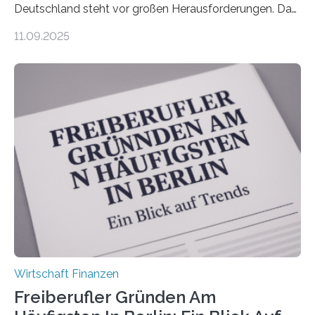
Deutschland steht vor großen Herausforderungen. Das
zeigt die aktuelle BVK-Strukturanalyse 2025, die Prof.
11.09.2025
Dr. Matthias Beenken und Prof. Dr. Lukas Linnenbrink
von der Fachhochschule Dortmund im Auftrag des
Bundesverbands Deutscher Versicherungskaufleute e.V.
durchgeführt haben. Die Studie basiert auf den
Antworten von 1.440 selbstständigen
Versicherungsvertreter*innen und -makler*innen. Ein
Ergebnis: Deutlich mehr als die Hälfte der Befragten ist
über 50 Jahre alt und wird in den nächsten Jahren eine
Nachfolgeregelung benötigen. Aber nur ein Drittel hat
bereits Regelungen…
Wirtschaft Finanzen
Freiberufler Gründen Am