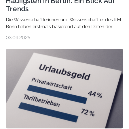
Häufigsten In Berlin: Ein Blick Auf
Trends
Die Wissenschaftlerinnen und Wissenschaftler des IfM
Bonn haben erstmals basierend auf den Daten der
Finanzamtsbezirke ein Ranking der Städte und
03.09.2025
Landkreise mit den meisten Gründungen von
Freiberuflerinnen und Freiberufler erstellt. Spitzenreiter
ist demnach Berlin. Betrachtet man nur die Gründungen
der Freiberuflerinnen, so liegt Leipzig an der Spitze. In
Berlin starteten in 2024 die meisten Personen in eine
eigene freiberufliche Existenz, dahinter folgten die
Städte Hamburg, München und Köln. Betrachtet man
hingegen die Existenzgründungsintensität – die Anzahl
der freiberuflichen Gründungen je…