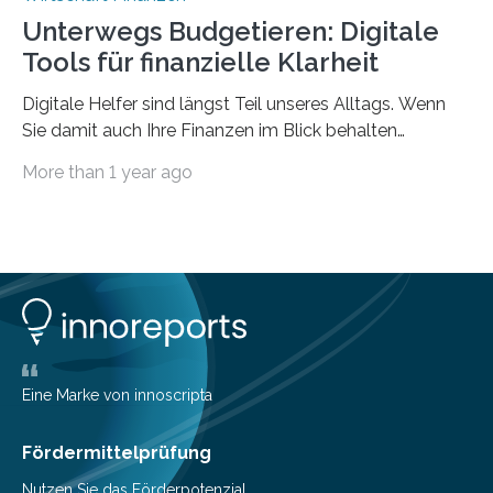
Unterwegs Budgetieren: Digitale
Tools für finanzielle Klarheit
Digitale Helfer sind längst Teil unseres Alltags. Wenn
Sie damit auch Ihre Finanzen im Blick behalten
möchten, gibt es eine Vielzahl an smarten Lösungen,
More than 1 year ago
die genau das ermöglichen: Sie helfen Ihnen, Ausgaben
zu kontrollieren, Sparziele zu erreichen oder besser zu
planen. Der folgende Überblick richtet sich daher
insbesondere an jene, die sich für digitale Finanz-
Lösungen interessieren. 1. Multibanking-Tools: Alle
Konten auf einen Blick Viele Banken bieten bereits in
ihrem Online-Banking eine Multibanking-Funktion an,
mit der sich Konten bei anderen Banken…
Eine Marke von innoscripta
Fördermittelprüfung
Nutzen Sie das Förderpotenzial