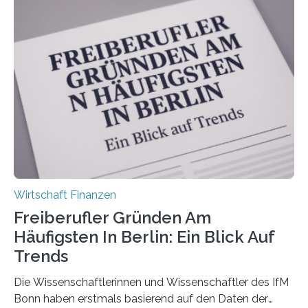
Bundesverbands Deutscher Versicherungskaufleute e.V.
durchgeführt haben. Die Studie basiert auf den
Antworten von 1.440 selbstständigen
Versicherungsvertreter*innen und -makler*innen. Ein
Ergebnis: Deutlich mehr als die Hälfte der Befragten ist
über 50 Jahre alt und wird in den nächsten Jahren eine
Nachfolgeregelung benötigen. Aber nur ein Drittel hat
bereits Regelungen…
Wirtschaft Finanzen
Freiberufler Gründen Am
Häufigsten In Berlin: Ein Blick Auf
Trends
Die Wissenschaftlerinnen und Wissenschaftler des IfM
Bonn haben erstmals basierend auf den Daten der