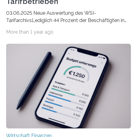
Tarifbetrieben
03.06.2025 Neue Auswertung des WSI-
TarifarchivsLediglich 44 Prozent der Beschäftigten in
der Privatwirtschaft erhalten Urlaubsgeld – in
More than 1 year ago
tarifgebundenen Betrieben ist der Anteil mit 72 Prozent
deutlich höherIn den letzten Jahren sind Reisen und
Unterkünfte fast überall deutlich teurer geworden. Für
viele Beschäftigte ist deshalb das zumeist im Juni oder
Juli ausgezahlte Urlaubsgeld ein wichtiger Faktor, um
sich den wohlverdienten Jahresurlaub leisten zu
können. Allerdings erhält mit 44 Prozent noch nicht
einmal die Hälfte aller Beschäftigten in der
Privatwirtschaft Urlaubsgeld. Zu diesem…
Wirtschaft Finanzen