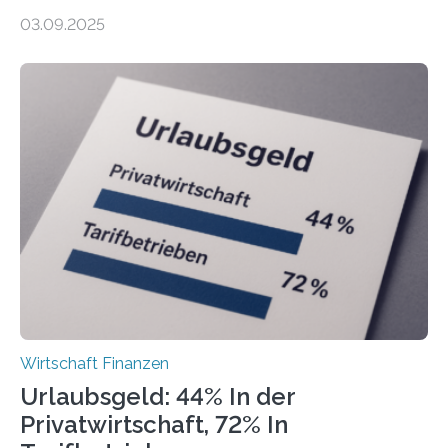
Finanzamtsbezirke ein Ranking der Städte und
03.09.2025
Landkreise mit den meisten Gründungen von
Freiberuflerinnen und Freiberufler erstellt. Spitzenreiter
ist demnach Berlin. Betrachtet man nur die Gründungen
der Freiberuflerinnen, so liegt Leipzig an der Spitze. In
Berlin starteten in 2024 die meisten Personen in eine
eigene freiberufliche Existenz, dahinter folgten die
Städte Hamburg, München und Köln. Betrachtet man
hingegen die Existenzgründungsintensität – die Anzahl
der freiberuflichen Gründungen je…
Wirtschaft Finanzen
Urlaubsgeld: 44% In der
Privatwirtschaft, 72% In