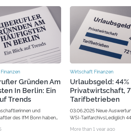
 Finanzen
Wirtschaft Finanzen
rufler Gründen Am
Urlaubsgeld: 44% 
ten In Berlin: Ein
Privatwirtschaft, 
Auf Trends
Tarifbetrieben
schaftlerinnen und
03.06.2025 Neue Auswertu
ftler des IfM Bonn haben
WSI-TarifarchivsLediglich 4
asierend auf den Daten der
der Beschäftigten in der
5
More than 1 year ago