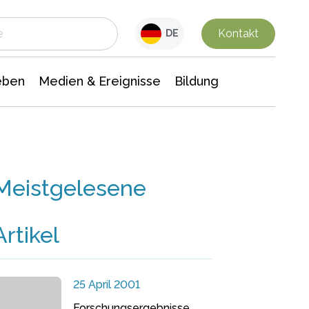
 Leben
Medien & Ereignisse
Interdisziplinäre Forschung
Veranstaltungsnachrichten
n Chemie
Gesellschaftswissenschaften
Kontakt
DE
eben
Medien & Ereignisse
Bildung
Meistgelesene
Artikel
25 April 2001
Forschungsergebnisse