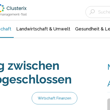
Landwirtschaft & Umwelt
Gesundheit &
Agrar- Forstwissenschaften
Unternehmensmeldungen
Biowissenschafte
Ökologie Umwelt- Naturschutz
ktmanagement-Tool
chaft
Landwirtschaft & Umwelt
Gesundheit & L
ag zwischen
geschlossen
Wirtschaft Finanzen