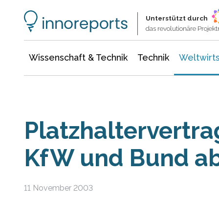
Wissenschaft & Technik
Informationstechnologie
Energie & Elektrotechnik
Unterstützt durch
das revolutionäre Proje
Wissenschaft & Technik
Technik
Weltwirts
Platzhaltervertr
KfW und Bund ab
11 November 2003