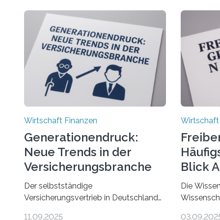
Wirtschaft Finanzen
Wirtschaft
Generationendruck:
Freibe
Neue Trends in der
Häufigs
Versicherungsbranche
Blick 
Der selbstständige
Die Wissen
Versicherungsvertrieb in Deutschland
Wissenscha
steht vor großen Herausforderungen.
erstmals b
11.09.2025
03.09.202