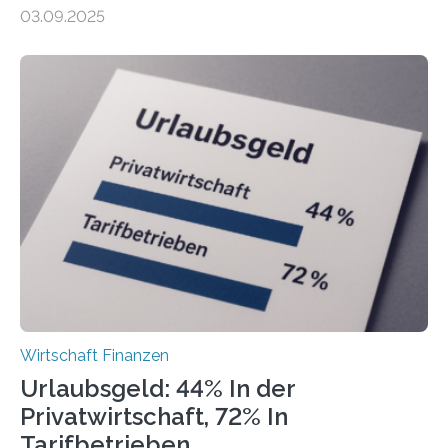
Finanzamtsbezirke ein Ranking der Städte und
03.09.2025
Landkreise mit den meisten Gründungen von
Freiberuflerinnen und Freiberufler erstellt. Spitzenreiter
ist demnach Berlin. Betrachtet man nur die Gründungen
der Freiberuflerinnen, so liegt Leipzig an der Spitze. In
Berlin starteten in 2024 die meisten Personen in eine
eigene freiberufliche Existenz, dahinter folgten die
Städte Hamburg, München und Köln. Betrachtet man
hingegen die Existenzgründungsintensität – die Anzahl
der freiberuflichen Gründungen je…
Wirtschaft Finanzen
Urlaubsgeld: 44% In der
Privatwirtschaft, 72% In
Tarifbetrieben