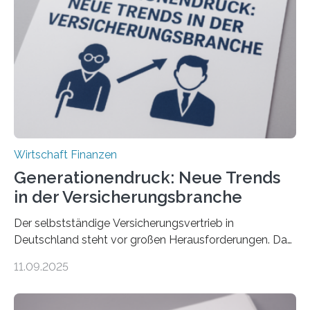
Wirtschaft Finanzen
Generationendruck: Neue Trends
in der Versicherungsbranche
Der selbstständige Versicherungsvertrieb in
Deutschland steht vor großen Herausforderungen. Das
zeigt die aktuelle BVK-Strukturanalyse 2025, die Prof.
11.09.2025
Dr. Matthias Beenken und Prof. Dr. Lukas Linnenbrink
von der Fachhochschule Dortmund im Auftrag des
Bundesverbands Deutscher Versicherungskaufleute e.V.