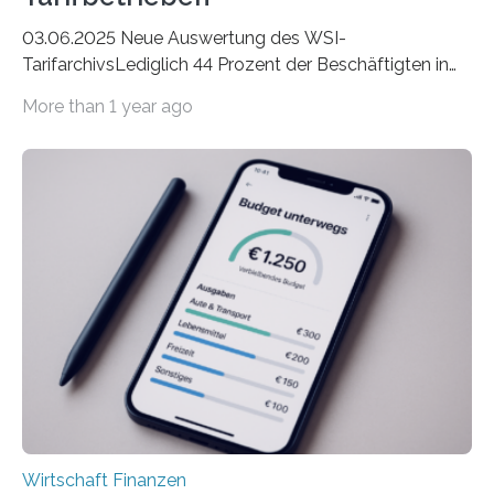
03.06.2025 Neue Auswertung des WSI-
TarifarchivsLediglich 44 Prozent der Beschäftigten in
der Privatwirtschaft erhalten Urlaubsgeld – in
More than 1 year ago
tarifgebundenen Betrieben ist der Anteil mit 72 Prozent
deutlich höherIn den letzten Jahren sind Reisen und
Unterkünfte fast überall deutlich teurer geworden. Für
viele Beschäftigte ist deshalb das zumeist im Juni oder
Juli ausgezahlte Urlaubsgeld ein wichtiger Faktor, um
sich den wohlverdienten Jahresurlaub leisten zu
können. Allerdings erhält mit 44 Prozent noch nicht
einmal die Hälfte aller Beschäftigten in der
Privatwirtschaft Urlaubsgeld. Zu diesem…
Wirtschaft Finanzen