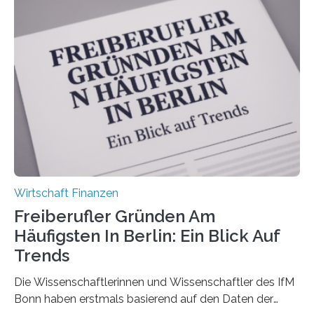
durchgeführt haben. Die Studie basiert auf den
Antworten von 1.440 selbstständigen
Versicherungsvertreter*innen und -makler*innen. Ein
Ergebnis: Deutlich mehr als die Hälfte der Befragten ist
über 50 Jahre alt und wird in den nächsten Jahren eine
Nachfolgeregelung benötigen. Aber nur ein Drittel hat
bereits Regelungen…
Wirtschaft Finanzen
Freiberufler Gründen Am
Häufigsten In Berlin: Ein Blick Auf
Trends
Die Wissenschaftlerinnen und Wissenschaftler des IfM
Bonn haben erstmals basierend auf den Daten der