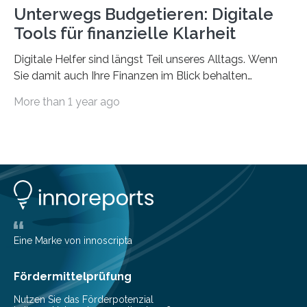
Unterwegs Budgetieren: Digitale
Tools für finanzielle Klarheit
Digitale Helfer sind längst Teil unseres Alltags. Wenn
Sie damit auch Ihre Finanzen im Blick behalten
möchten, gibt es eine Vielzahl an smarten Lösungen,
More than 1 year ago
die genau das ermöglichen: Sie helfen Ihnen, Ausgaben
zu kontrollieren, Sparziele zu erreichen oder besser zu
planen. Der folgende Überblick richtet sich daher
insbesondere an jene, die sich für digitale Finanz-
Lösungen interessieren. 1. Multibanking-Tools: Alle
Konten auf einen Blick Viele Banken bieten bereits in
ihrem Online-Banking eine Multibanking-Funktion an,
mit der sich Konten bei anderen Banken…
Eine Marke von innoscripta
Fördermittelprüfung
Nutzen Sie das Förderpotenzial