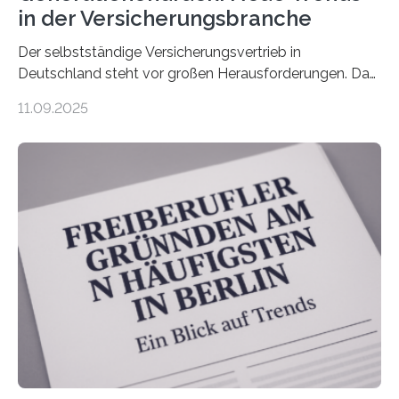
in der Versicherungsbranche
Der selbstständige Versicherungsvertrieb in
Deutschland steht vor großen Herausforderungen. Das
zeigt die aktuelle BVK-Strukturanalyse 2025, die Prof.
11.09.2025
Dr. Matthias Beenken und Prof. Dr. Lukas Linnenbrink
von der Fachhochschule Dortmund im Auftrag des
Bundesverbands Deutscher Versicherungskaufleute e.V.
durchgeführt haben. Die Studie basiert auf den
Antworten von 1.440 selbstständigen
Versicherungsvertreter*innen und -makler*innen. Ein
Ergebnis: Deutlich mehr als die Hälfte der Befragten ist
über 50 Jahre alt und wird in den nächsten Jahren eine
Nachfolgeregelung benötigen. Aber nur ein Drittel hat
bereits Regelungen…