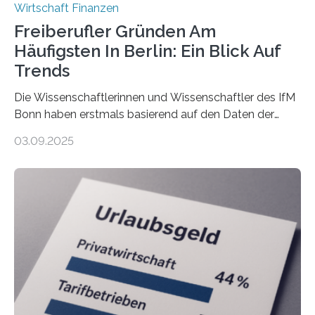
Wirtschaft Finanzen
Freiberufler Gründen Am
Häufigsten In Berlin: Ein Blick Auf
Trends
Die Wissenschaftlerinnen und Wissenschaftler des IfM
Bonn haben erstmals basierend auf den Daten der
Finanzamtsbezirke ein Ranking der Städte und
03.09.2025
Landkreise mit den meisten Gründungen von
Freiberuflerinnen und Freiberufler erstellt. Spitzenreiter
ist demnach Berlin. Betrachtet man nur die Gründungen
der Freiberuflerinnen, so liegt Leipzig an der Spitze. In
Berlin starteten in 2024 die meisten Personen in eine
eigene freiberufliche Existenz, dahinter folgten die
Städte Hamburg, München und Köln. Betrachtet man
hingegen die Existenzgründungsintensität – die Anzahl
der freiberuflichen Gründungen je…