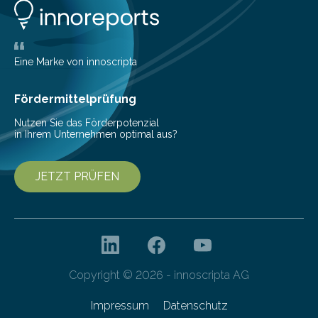
Konten auf einen Blick Viele Banken bieten bereits in
ihrem Online-Banking eine Multibanking-Funktion an,
mit der sich Konten bei anderen Banken…
Eine Marke von innoscripta
Fördermittelprüfung
Nutzen Sie das Förderpotenzial
in Ihrem Unternehmen optimal aus?
JETZT PRÜFEN
Copyright © 2026 - innoscripta AG
Impressum
Datenschutz