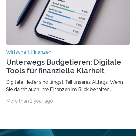
einmal die Hälfte aller Beschäftigten in der
Privatwirtschaft Urlaubsgeld. Zu diesem…
Wirtschaft Finanzen
Unterwegs Budgetieren: Digitale
Tools für finanzielle Klarheit
Digitale Helfer sind längst Teil unseres Alltags. Wenn
Sie damit auch Ihre Finanzen im Blick behalten
möchten, gibt es eine Vielzahl an smarten Lösungen,
More than 1 year ago
die genau das ermöglichen: Sie helfen Ihnen, Ausgaben
zu kontrollieren, Sparziele zu erreichen oder besser zu
planen. Der folgende Überblick richtet sich daher
insbesondere an jene, die sich für digitale Finanz-
Lösungen interessieren. 1. Multibanking-Tools: Alle