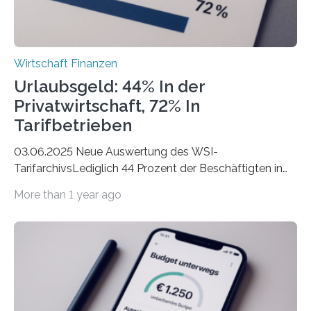
Wirtschaft Finanzen
Urlaubsgeld: 44% In der
Privatwirtschaft, 72% In
Tarifbetrieben
03.06.2025 Neue Auswertung des WSI-
TarifarchivsLediglich 44 Prozent der Beschäftigten in
der Privatwirtschaft erhalten Urlaubsgeld – in
More than 1 year ago
tarifgebundenen Betrieben ist der Anteil mit 72 Prozent
deutlich höherIn den letzten Jahren sind Reisen und
Unterkünfte fast überall deutlich teurer geworden. Für
viele Beschäftigte ist deshalb das zumeist im Juni oder
Juli ausgezahlte Urlaubsgeld ein wichtiger Faktor, um
sich den wohlverdienten Jahresurlaub leisten zu
können. Allerdings erhält mit 44 Prozent noch nicht