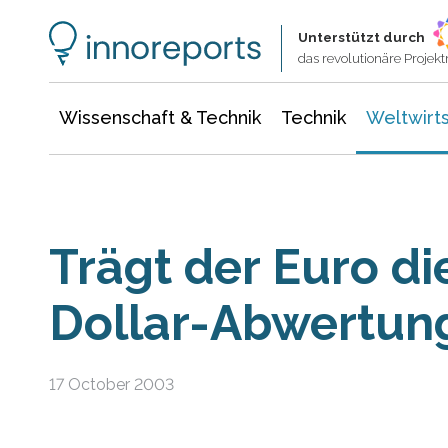
Wissenschaft & Technik
Informationstechnologie
Energie & Elektrotechnik
Unterstützt durch
das revolutionäre Proje
Wissenschaft & Technik
Technik
Weltwirts
Trägt der Euro di
Dollar-Abwertun
17 October 2003