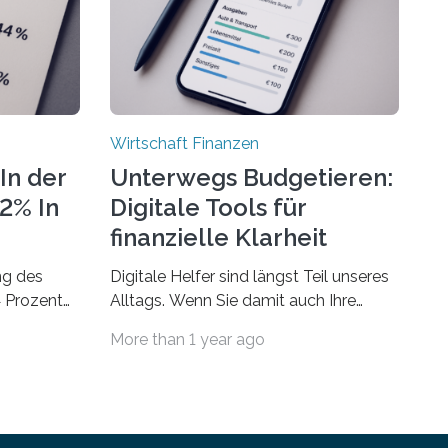
Wirtschaft Finanzen
In der
Unterwegs Budgetieren:
72% In
Digitale Tools für
finanzielle Klarheit
ng des
Digitale Helfer sind längst Teil unseres
4 Prozent
Alltags. Wenn Sie damit auch Ihre
Finanzen im Blick behalten möchten,
More than 1 year ago
laubsgeld –
gibt es eine Vielzahl an smarten
 ist der
Lösungen, die genau das ermöglichen:
ch höherIn
Sie helfen Ihnen, Ausgaben zu
sen und
kontrollieren, Sparziele zu erreichen
lich teurer
oder besser zu planen. Der folgende