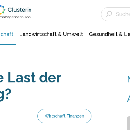
Landwirtschaft & Umwelt
Gesundheit &
Agrar- Forstwissenschaften
Unternehmensmeldungen
Biowissenschafte
Ökologie Umwelt- Naturschutz
ktmanagement-Tool
chaft
Landwirtschaft & Umwelt
Gesundheit & L
e Last der
g?
Wirtschaft Finanzen