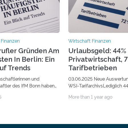
 Finanzen
Wirtschaft Finanzen
rufler Gründen Am
Urlaubsgeld: 44% 
ten In Berlin: Ein
Privatwirtschaft, 
Auf Trends
Tarifbetrieben
schaftlerinnen und
03.06.2025 Neue Auswertu
ftler des IfM Bonn haben
WSI-TarifarchivsLediglich 4
asierend auf den Daten der
der Beschäftigten in der
5
More than 1 year ago
bezirke ein Ranking der
Privatwirtschaft erhalten Ur
 Landkreise mit den meisten
in tarifgebundenen Betrieben
 von Freiberuflerinnen und
Anteil mit 72 Prozent deutli
 erstellt. Spitzenreiter ist
den letzten Jahren sind Rei
rlin. Betrachtet man nur
Unterkünfte fast überall deut