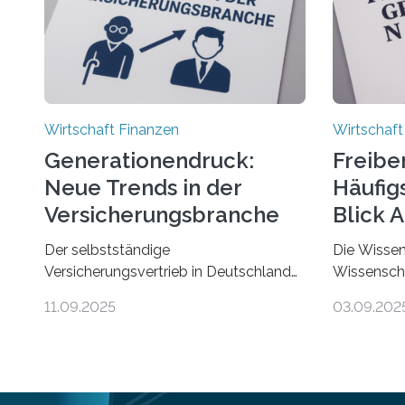
Wirtschaft Finanzen
Wirtschaft
Generationendruck:
Freibe
Neue Trends in der
Häufigs
Versicherungsbranche
Blick 
Der selbstständige
Die Wissen
Versicherungsvertrieb in Deutschland
Wissenscha
steht vor großen Herausforderungen.
erstmals b
11.09.2025
03.09.202
Das zeigt die aktuelle BVK-
Finanzamts
Strukturanalyse 2025, die Prof. Dr.
Städte und
Matthias Beenken und Prof. Dr. Lukas
Gründungen
Linnenbrink von der Fachhochschule
Freiberufler
Dortmund im Auftrag des
demnach Be