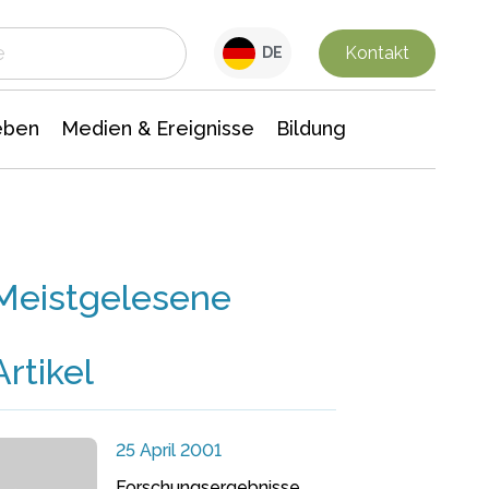
 Leben
Medien & Ereignisse
Interdisziplinäre Forschung
Veranstaltungsnachrichten
n Chemie
Gesellschaftswissenschaften
Kontakt
DE
eben
Medien & Ereignisse
Bildung
Meistgelesene
Artikel
25 April 2001
Forschungsergebnisse