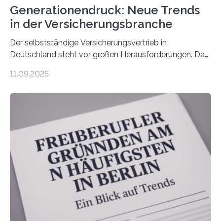
Generationendruck: Neue Trends
in der Versicherungsbranche
Der selbstständige Versicherungsvertrieb in
Deutschland steht vor großen Herausforderungen. Das
zeigt die aktuelle BVK-Strukturanalyse 2025, die Prof.
11.09.2025
Dr. Matthias Beenken und Prof. Dr. Lukas Linnenbrink
von der Fachhochschule Dortmund im Auftrag des
Bundesverbands Deutscher Versicherungskaufleute e.V.
durchgeführt haben. Die Studie basiert auf den
Antworten von 1.440 selbstständigen
Versicherungsvertreter*innen und -makler*innen. Ein
Ergebnis: Deutlich mehr als die Hälfte der Befragten ist
über 50 Jahre alt und wird in den nächsten Jahren eine
Nachfolgeregelung benötigen. Aber nur ein Drittel hat
bereits Regelungen…