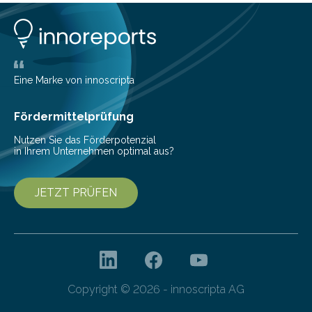
Lösungen interessieren. 1. Multibanking-Tools: Alle
Konten auf einen Blick Viele Banken bieten bereits in
ihrem Online-Banking eine Multibanking-Funktion an,
mit der sich Konten bei anderen Banken…
Eine Marke von innoscripta
Fördermittelprüfung
Nutzen Sie das Förderpotenzial
in Ihrem Unternehmen optimal aus?
JETZT PRÜFEN
Copyright © 2026 - innoscripta AG