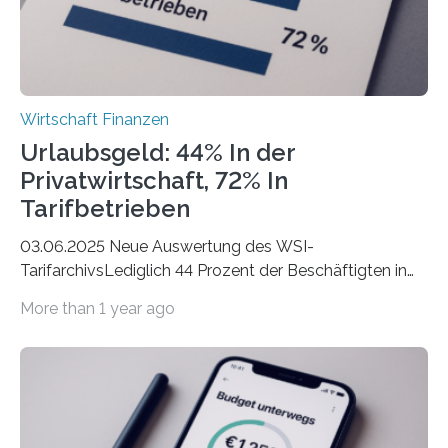
Wirtschaft Finanzen
Urlaubsgeld: 44% In der
Privatwirtschaft, 72% In
Tarifbetrieben
03.06.2025 Neue Auswertung des WSI-
TarifarchivsLediglich 44 Prozent der Beschäftigten in
der Privatwirtschaft erhalten Urlaubsgeld – in
More than 1 year ago
tarifgebundenen Betrieben ist der Anteil mit 72 Prozent
deutlich höherIn den letzten Jahren sind Reisen und
Unterkünfte fast überall deutlich teurer geworden. Für
viele Beschäftigte ist deshalb das zumeist im Juni oder
Juli ausgezahlte Urlaubsgeld ein wichtiger Faktor, um
sich den wohlverdienten Jahresurlaub leisten zu