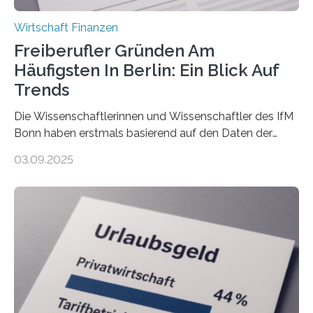
Wirtschaft Finanzen
Freiberufler Gründen Am
Häufigsten In Berlin: Ein Blick Auf
Trends
Die Wissenschaftlerinnen und Wissenschaftler des IfM
Bonn haben erstmals basierend auf den Daten der
Finanzamtsbezirke ein Ranking der Städte und
03.09.2025
Landkreise mit den meisten Gründungen von
Freiberuflerinnen und Freiberufler erstellt. Spitzenreiter
ist demnach Berlin. Betrachtet man nur die Gründungen
der Freiberuflerinnen, so liegt Leipzig an der Spitze. In
Berlin starteten in 2024 die meisten Personen in eine
eigene freiberufliche Existenz, dahinter folgten die
Städte Hamburg, München und Köln. Betrachtet man
hingegen die Existenzgründungsintensität – die Anzahl
der freiberuflichen Gründungen je…