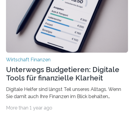
können. Allerdings erhält mit 44 Prozent noch nicht
einmal die Hälfte aller Beschäftigten in der
Privatwirtschaft Urlaubsgeld. Zu diesem…
Wirtschaft Finanzen
Unterwegs Budgetieren: Digitale
Tools für finanzielle Klarheit
Digitale Helfer sind längst Teil unseres Alltags. Wenn
Sie damit auch Ihre Finanzen im Blick behalten
möchten, gibt es eine Vielzahl an smarten Lösungen,
More than 1 year ago
die genau das ermöglichen: Sie helfen Ihnen, Ausgaben
zu kontrollieren, Sparziele zu erreichen oder besser zu
planen. Der folgende Überblick richtet sich daher
insbesondere an jene, die sich für digitale Finanz-