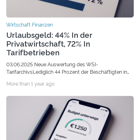
Wirtschaft Finanzen
Urlaubsgeld: 44% In der
Privatwirtschaft, 72% In
Tarifbetrieben
03.06.2025 Neue Auswertung des WSI-
TarifarchivsLediglich 44 Prozent der Beschäftigten in
der Privatwirtschaft erhalten Urlaubsgeld – in
More than 1 year ago
tarifgebundenen Betrieben ist der Anteil mit 72 Prozent
deutlich höherIn den letzten Jahren sind Reisen und
Unterkünfte fast überall deutlich teurer geworden. Für
viele Beschäftigte ist deshalb das zumeist im Juni oder
Juli ausgezahlte Urlaubsgeld ein wichtiger Faktor, um
sich den wohlverdienten Jahresurlaub leisten zu
können. Allerdings erhält mit 44 Prozent noch nicht
einmal die Hälfte aller Beschäftigten in der