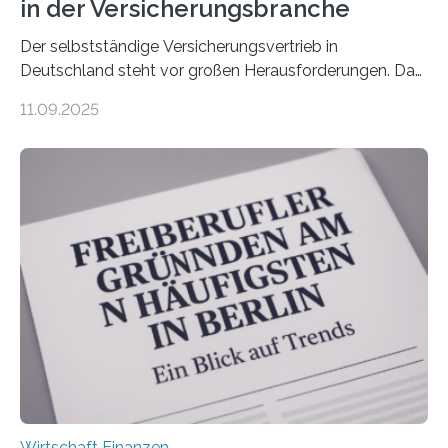
in der Versicherungsbranche
Der selbstständige Versicherungsvertrieb in
Deutschland steht vor großen Herausforderungen. Das
zeigt die aktuelle BVK-Strukturanalyse 2025, die Prof.
11.09.2025
Dr. Matthias Beenken und Prof. Dr. Lukas Linnenbrink
von der Fachhochschule Dortmund im Auftrag des
Bundesverbands Deutscher Versicherungskaufleute e.V.
durchgeführt haben. Die Studie basiert auf den
Antworten von 1.440 selbstständigen
Versicherungsvertreter*innen und -makler*innen. Ein
Ergebnis: Deutlich mehr als die Hälfte der Befragten ist
über 50 Jahre alt und wird in den nächsten Jahren eine
Nachfolgeregelung benötigen. Aber nur ein Drittel hat
bereits Regelungen…
Wirtschaft Finanzen