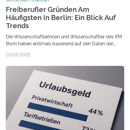
Freiberufler Gründen Am
Häufigsten In Berlin: Ein Blick Auf
Trends
Die Wissenschaftlerinnen und Wissenschaftler des IfM
Bonn haben erstmals basierend auf den Daten der
Finanzamtsbezirke ein Ranking der Städte und
03.09.2025
Landkreise mit den meisten Gründungen von
Freiberuflerinnen und Freiberufler erstellt. Spitzenreiter
ist demnach Berlin. Betrachtet man nur die Gründungen
der Freiberuflerinnen, so liegt Leipzig an der Spitze. In
Berlin starteten in 2024 die meisten Personen in eine
eigene freiberufliche Existenz, dahinter folgten die
Städte Hamburg, München und Köln. Betrachtet man
hingegen die Existenzgründungsintensität – die Anzahl
der freiberuflichen Gründungen je…