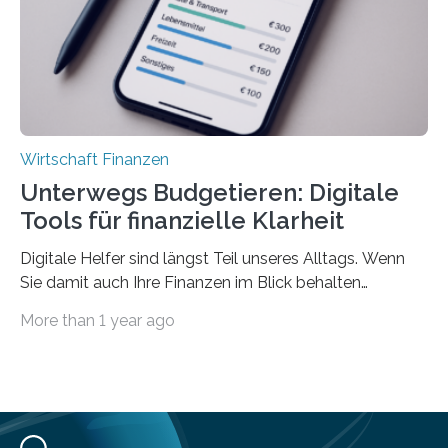
Privatwirtschaft Urlaubsgeld. Zu diesem…
Wirtschaft Finanzen
Unterwegs Budgetieren: Digitale
Tools für finanzielle Klarheit
Digitale Helfer sind längst Teil unseres Alltags. Wenn
Sie damit auch Ihre Finanzen im Blick behalten
möchten, gibt es eine Vielzahl an smarten Lösungen,
More than 1 year ago
die genau das ermöglichen: Sie helfen Ihnen, Ausgaben
zu kontrollieren, Sparziele zu erreichen oder besser zu
planen. Der folgende Überblick richtet sich daher
insbesondere an jene, die sich für digitale Finanz-
Lösungen interessieren. 1. Multibanking-Tools: Alle