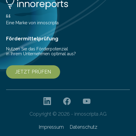
Konten auf einen Blick Viele Banken bieten bereits in
ihrem Online-Banking eine Multibanking-Funktion an,
mit der sich Konten bei anderen Banken…
Eine Marke von innoscripta
Fördermittelprüfung
Nutzen Sie das Förderpotenzial
in Ihrem Unternehmen optimal aus?
JETZT PRÜFEN
Copyright © 2026 - innoscripta AG
Impressum
Datenschutz