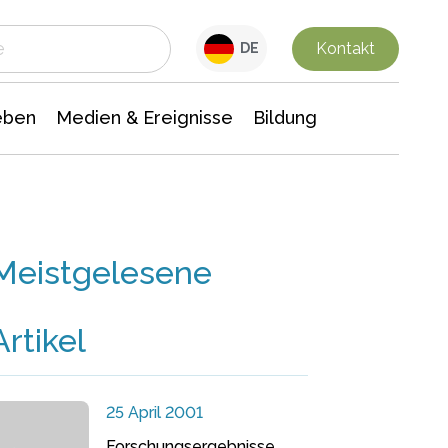
 Leben
Medien & Ereignisse
Interdisziplinäre Forschung
Veranstaltungsnachrichten
n Chemie
Gesellschaftswissenschaften
Kontakt
DE
eben
Medien & Ereignisse
Bildung
Meistgelesene
Artikel
25 April 2001
Forschungsergebnisse