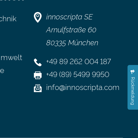
en.
einen Blick Viele Banken bieten bereits
zent noch
in ihrem Online-Banking eine
innoscripta SE
chnik
Multibanking-Funktion an, mit der sich
irtschaft
Konten bei anderen Banken…
Arnulfstraße 60
80335 München
Umwelt
+49 89 262 004 187
se
+49 (89) 5499 9950
Rückmeldung
info@innoscripta.com