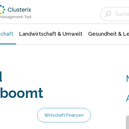
Landwirtschaft & Umwelt
Gesundheit &
Agrar- Forstwissenschaften
Unternehmensmeldungen
Biowissenschafte
Ökologie Umwelt- Naturschutz
ktmanagement-Tool
chaft
Landwirtschaft & Umwelt
Gesundheit & L
d
 boomt
Wirtschaft Finanzen