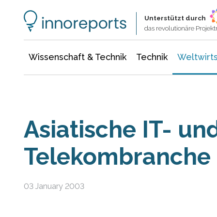
Wissenschaft & Technik
Informationstechnologie
Energie & Elektrotechnik
Unterstützt durch
das revolutionäre Proje
Wissenschaft & Technik
Technik
Weltwirts
Asiatische IT- un
Telekombranche
03 January 2003