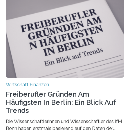
Bundesverbands Deutscher Versicherungskaufleute e.V.
durchgeführt haben. Die Studie basiert auf den
Antworten von 1.440 selbstständigen
Versicherungsvertreter*innen und -makler*innen. Ein
Ergebnis: Deutlich mehr als die Hälfte der Befragten ist
über 50 Jahre alt und wird in den nächsten Jahren eine
Nachfolgeregelung benötigen. Aber nur ein Drittel hat
bereits Regelungen…
Wirtschaft Finanzen
Freiberufler Gründen Am
Häufigsten In Berlin: Ein Blick Auf
Trends
Die Wissenschaftlerinnen und Wissenschaftler des IfM
Bonn haben erstmals basierend auf den Daten der