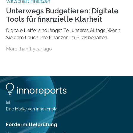
Wirtschaft Finanzen
Unterwegs Budgetieren: Digitale
Tools für finanzielle Klarheit
Digitale Helfer sind längst Teil unseres Alltags. Wenn
Sie damit auch Ihre Finanzen im Blick behalten
möchten, gibt es eine Vielzahl an smarten Lösungen,
More than 1 year ago
die genau das ermöglichen: Sie helfen Ihnen, Ausgaben
zu kontrollieren, Sparziele zu erreichen oder besser zu
planen. Der folgende Überblick richtet sich daher
insbesondere an jene, die sich für digitale Finanz-
Lösungen interessieren. 1. Multibanking-Tools: Alle
Konten auf einen Blick Viele Banken bieten bereits in
ihrem Online-Banking eine Multibanking-Funktion an,
mit der sich Konten bei anderen Banken…
Eine Marke von innoscripta
Fördermittelprüfung