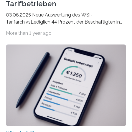
Tarifbetrieben
03.06.2025 Neue Auswertung des WSI-
TarifarchivsLediglich 44 Prozent der Beschäftigten in
der Privatwirtschaft erhalten Urlaubsgeld – in
More than 1 year ago
tarifgebundenen Betrieben ist der Anteil mit 72 Prozent
deutlich höherIn den letzten Jahren sind Reisen und
Unterkünfte fast überall deutlich teurer geworden. Für
viele Beschäftigte ist deshalb das zumeist im Juni oder
Juli ausgezahlte Urlaubsgeld ein wichtiger Faktor, um
sich den wohlverdienten Jahresurlaub leisten zu
können. Allerdings erhält mit 44 Prozent noch nicht
einmal die Hälfte aller Beschäftigten in der
Privatwirtschaft Urlaubsgeld. Zu diesem…