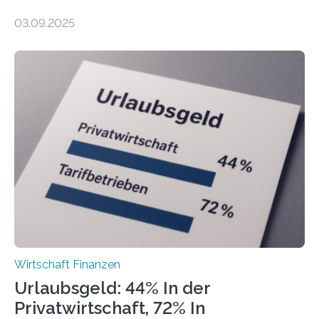
Finanzamtsbezirke ein Ranking der Städte und
03.09.2025
Landkreise mit den meisten Gründungen von
Freiberuflerinnen und Freiberufler erstellt. Spitzenreiter
ist demnach Berlin. Betrachtet man nur die Gründungen
der Freiberuflerinnen, so liegt Leipzig an der Spitze. In
Berlin starteten in 2024 die meisten Personen in eine
eigene freiberufliche Existenz, dahinter folgten die
Städte Hamburg, München und Köln. Betrachtet man
hingegen die Existenzgründungsintensität – die Anzahl
der freiberuflichen Gründungen je…
Wirtschaft Finanzen
Urlaubsgeld: 44% In der
Privatwirtschaft, 72% In