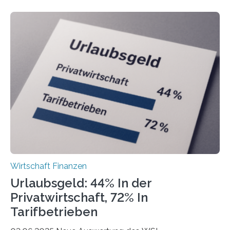
Freiberuflerinnen und Freiberufler erstellt. Spitzenreiter
ist demnach Berlin. Betrachtet man nur die Gründungen
der Freiberuflerinnen, so liegt Leipzig an der Spitze. In
Berlin starteten in 2024 die meisten Personen in eine
eigene freiberufliche Existenz, dahinter folgten die
Städte Hamburg, München und Köln. Betrachtet man
hingegen die Existenzgründungsintensität – die Anzahl
der freiberuflichen Gründungen je…
Wirtschaft Finanzen
Urlaubsgeld: 44% In der
Privatwirtschaft, 72% In
Tarifbetrieben