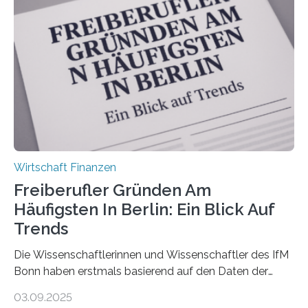
Antworten von 1.440 selbstständigen
Versicherungsvertreter*innen und -makler*innen. Ein
Ergebnis: Deutlich mehr als die Hälfte der Befragten ist
über 50 Jahre alt und wird in den nächsten Jahren eine
Nachfolgeregelung benötigen. Aber nur ein Drittel hat
bereits Regelungen…
Wirtschaft Finanzen
Freiberufler Gründen Am
Häufigsten In Berlin: Ein Blick Auf
Trends
Die Wissenschaftlerinnen und Wissenschaftler des IfM
Bonn haben erstmals basierend auf den Daten der
Finanzamtsbezirke ein Ranking der Städte und
03.09.2025
Landkreise mit den meisten Gründungen von