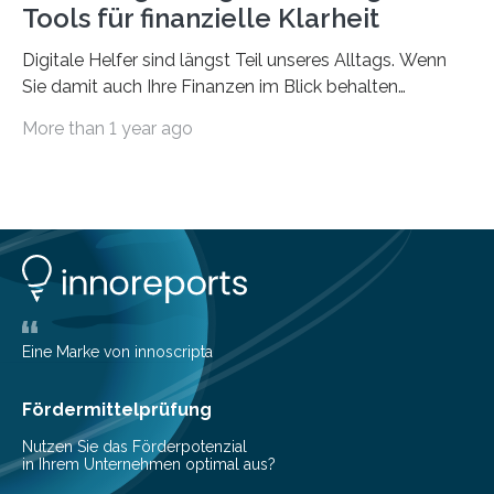
Tools für finanzielle Klarheit
Digitale Helfer sind längst Teil unseres Alltags. Wenn
Sie damit auch Ihre Finanzen im Blick behalten
möchten, gibt es eine Vielzahl an smarten Lösungen,
More than 1 year ago
die genau das ermöglichen: Sie helfen Ihnen, Ausgaben
zu kontrollieren, Sparziele zu erreichen oder besser zu
planen. Der folgende Überblick richtet sich daher
insbesondere an jene, die sich für digitale Finanz-
Lösungen interessieren. 1. Multibanking-Tools: Alle
Konten auf einen Blick Viele Banken bieten bereits in
ihrem Online-Banking eine Multibanking-Funktion an,
mit der sich Konten bei anderen Banken…
Eine Marke von innoscripta
Fördermittelprüfung
Nutzen Sie das Förderpotenzial
in Ihrem Unternehmen optimal aus?