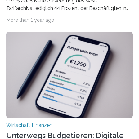
03.06.2025 Neue Auswertung des WSI-
TarifarchivsLediglich 44 Prozent der Beschäftigten in
der Privatwirtschaft erhalten Urlaubsgeld – in
More than 1 year ago
tarifgebundenen Betrieben ist der Anteil mit 72 Prozent
deutlich höherIn den letzten Jahren sind Reisen und
Unterkünfte fast überall deutlich teurer geworden. Für
viele Beschäftigte ist deshalb das zumeist im Juni oder
Juli ausgezahlte Urlaubsgeld ein wichtiger Faktor, um
sich den wohlverdienten Jahresurlaub leisten zu
können. Allerdings erhält mit 44 Prozent noch nicht
einmal die Hälfte aller Beschäftigten in der
Privatwirtschaft Urlaubsgeld. Zu diesem…
Wirtschaft Finanzen
Unterwegs Budgetieren: Digitale