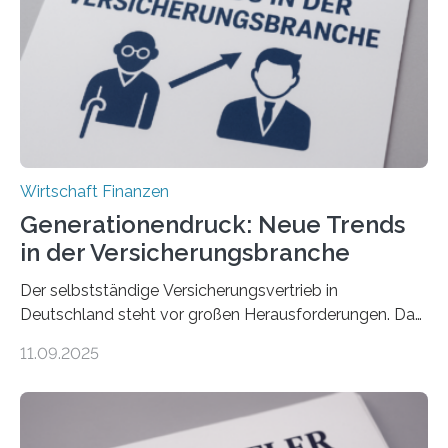
Wirtschaft Finanzen
Generationendruck: Neue Trends
in der Versicherungsbranche
Der selbstständige Versicherungsvertrieb in
Deutschland steht vor großen Herausforderungen. Das
zeigt die aktuelle BVK-Strukturanalyse 2025, die Prof.
11.09.2025
Dr. Matthias Beenken und Prof. Dr. Lukas Linnenbrink
von der Fachhochschule Dortmund im Auftrag des
Bundesverbands Deutscher Versicherungskaufleute e.V.
durchgeführt haben. Die Studie basiert auf den