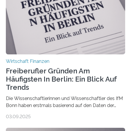
Versicherungsvertreter*innen und -makler*innen. Ein
Ergebnis: Deutlich mehr als die Hälfte der Befragten ist
über 50 Jahre alt und wird in den nächsten Jahren eine
Nachfolgeregelung benötigen. Aber nur ein Drittel hat
bereits Regelungen…
Wirtschaft Finanzen
Freiberufler Gründen Am
Häufigsten In Berlin: Ein Blick Auf
Trends
Die Wissenschaftlerinnen und Wissenschaftler des IfM
Bonn haben erstmals basierend auf den Daten der
Finanzamtsbezirke ein Ranking der Städte und
03.09.2025
Landkreise mit den meisten Gründungen von
Freiberuflerinnen und Freiberufler erstellt. Spitzenreiter