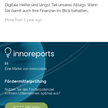
Digitale Helfer sind längst Teil unseres Alltags. Wenn
Sie damit auch Ihre Finanzen im Blick behalten
möchten, gibt es eine Vielzahl an smarten Lösungen,
More than 1 year ago
die genau das ermöglichen: Sie helfen Ihnen, Ausgaben
zu kontrollieren, Sparziele zu erreichen oder besser zu
planen. Der folgende Überblick richtet sich daher
insbesondere an jene, die sich für digitale Finanz-
Lösungen interessieren. 1. Multibanking-Tools: Alle
Konten auf einen Blick Viele Banken bieten bereits in
ihrem Online-Banking eine Multibanking-Funktion an,
mit der sich Konten bei anderen Banken…
Eine Marke von innoscripta
Fördermittelprüfung
Nutzen Sie das Förderpotenzial
in Ihrem Unternehmen optimal aus?
JETZT PRÜFEN