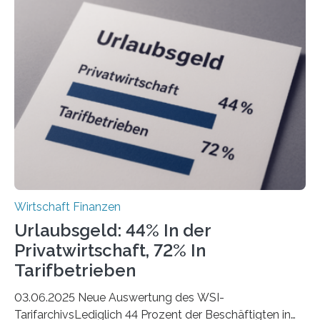
ist demnach Berlin. Betrachtet man nur die Gründungen
der Freiberuflerinnen, so liegt Leipzig an der Spitze. In
Berlin starteten in 2024 die meisten Personen in eine
eigene freiberufliche Existenz, dahinter folgten die
Städte Hamburg, München und Köln. Betrachtet man
hingegen die Existenzgründungsintensität – die Anzahl
der freiberuflichen Gründungen je…
Wirtschaft Finanzen
Urlaubsgeld: 44% In der
Privatwirtschaft, 72% In
Tarifbetrieben
03.06.2025 Neue Auswertung des WSI-
TarifarchivsLediglich 44 Prozent der Beschäftigten in