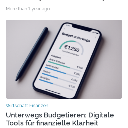
der Privatwirtschaft erhalten Urlaubsgeld – in
More than 1 year ago
tarifgebundenen Betrieben ist der Anteil mit 72 Prozent
deutlich höherIn den letzten Jahren sind Reisen und
Unterkünfte fast überall deutlich teurer geworden. Für
viele Beschäftigte ist deshalb das zumeist im Juni oder
Juli ausgezahlte Urlaubsgeld ein wichtiger Faktor, um
sich den wohlverdienten Jahresurlaub leisten zu
können. Allerdings erhält mit 44 Prozent noch nicht
einmal die Hälfte aller Beschäftigten in der
Privatwirtschaft Urlaubsgeld. Zu diesem…
Wirtschaft Finanzen
Unterwegs Budgetieren: Digitale
Tools für finanzielle Klarheit