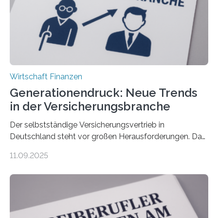
Wirtschaft Finanzen
Generationendruck: Neue Trends
in der Versicherungsbranche
Der selbstständige Versicherungsvertrieb in
Deutschland steht vor großen Herausforderungen. Das
zeigt die aktuelle BVK-Strukturanalyse 2025, die Prof.
11.09.2025
Dr. Matthias Beenken und Prof. Dr. Lukas Linnenbrink
von der Fachhochschule Dortmund im Auftrag des
Bundesverbands Deutscher Versicherungskaufleute e.V.
durchgeführt haben. Die Studie basiert auf den
Antworten von 1.440 selbstständigen