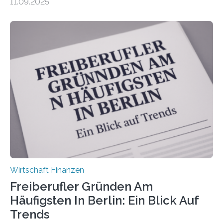
11.09.2025
Dr. Matthias Beenken und Prof. Dr. Lukas Linnenbrink
von der Fachhochschule Dortmund im Auftrag des
Bundesverbands Deutscher Versicherungskaufleute e.V.
durchgeführt haben. Die Studie basiert auf den
Antworten von 1.440 selbstständigen
Versicherungsvertreter*innen und -makler*innen. Ein
Ergebnis: Deutlich mehr als die Hälfte der Befragten ist
über 50 Jahre alt und wird in den nächsten Jahren eine
Nachfolgeregelung benötigen. Aber nur ein Drittel hat
bereits Regelungen…
Wirtschaft Finanzen
Freiberufler Gründen Am
Häufigsten In Berlin: Ein Blick Auf
Trends