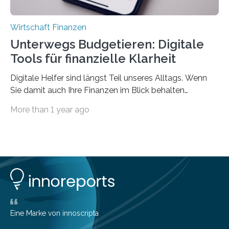
Wirtschaft Finanzen
Unterwegs Budgetieren: Digitale
Tools für finanzielle Klarheit
Digitale Helfer sind längst Teil unseres Alltags. Wenn
Sie damit auch Ihre Finanzen im Blick behalten
möchten, gibt es eine Vielzahl an smarten Lösungen,
More than 1 year ago
die genau das ermöglichen: Sie helfen Ihnen, Ausgaben
zu kontrollieren, Sparziele zu erreichen oder besser zu
planen. Der folgende Überblick richtet sich daher
insbesondere an jene, die sich für digitale Finanz-
Lösungen interessieren. 1. Multibanking-Tools: Alle
Konten auf einen Blick Viele Banken bieten bereits in
ihrem Online-Banking eine Multibanking-Funktion an,
mit der sich Konten bei anderen Banken…
Eine Marke von innoscripta