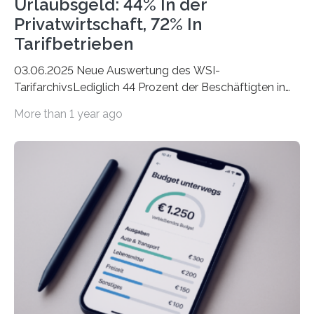
Urlaubsgeld: 44% In der
Privatwirtschaft, 72% In
Tarifbetrieben
03.06.2025 Neue Auswertung des WSI-
TarifarchivsLediglich 44 Prozent der Beschäftigten in
der Privatwirtschaft erhalten Urlaubsgeld – in
More than 1 year ago
tarifgebundenen Betrieben ist der Anteil mit 72 Prozent
deutlich höherIn den letzten Jahren sind Reisen und
Unterkünfte fast überall deutlich teurer geworden. Für
viele Beschäftigte ist deshalb das zumeist im Juni oder
Juli ausgezahlte Urlaubsgeld ein wichtiger Faktor, um
sich den wohlverdienten Jahresurlaub leisten zu
können. Allerdings erhält mit 44 Prozent noch nicht
einmal die Hälfte aller Beschäftigten in der
Privatwirtschaft Urlaubsgeld. Zu diesem…