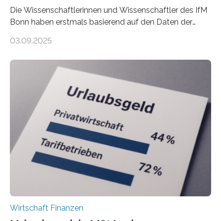
Die Wissenschaftlerinnen und Wissenschaftler des IfM
Bonn haben erstmals basierend auf den Daten der
Finanzamtsbezirke ein Ranking der Städte und
03.09.2025
Landkreise mit den meisten Gründungen von
Freiberuflerinnen und Freiberufler erstellt. Spitzenreiter
ist demnach Berlin. Betrachtet man nur die Gründungen
der Freiberuflerinnen, so liegt Leipzig an der Spitze. In
Berlin starteten in 2024 die meisten Personen in eine
eigene freiberufliche Existenz, dahinter folgten die
Städte Hamburg, München und Köln. Betrachtet man
hingegen die Existenzgründungsintensität – die Anzahl
der freiberuflichen Gründungen je…
Wirtschaft Finanzen