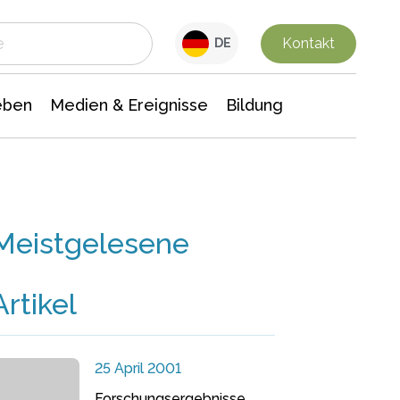
 Leben
Medien & Ereignisse
Interdisziplinäre Forschung
Veranstaltungsnachrichten
n Chemie
Gesellschaftswissenschaften
Kontakt
DE
eben
Medien & Ereignisse
Bildung
Meistgelesene
Artikel
25 April 2001
Forschungsergebnisse