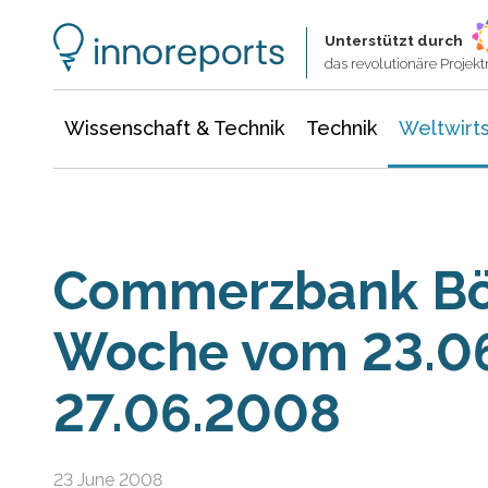
Wissenschaft & Technik
Informationstechnologie
Energie & Elektrotechnik
Unterstützt durch
das revolutionäre Proje
Wissenschaft & Technik
Technik
Weltwirts
Commerzbank Bö
Woche vom 23.06
27.06.2008
23 June 2008