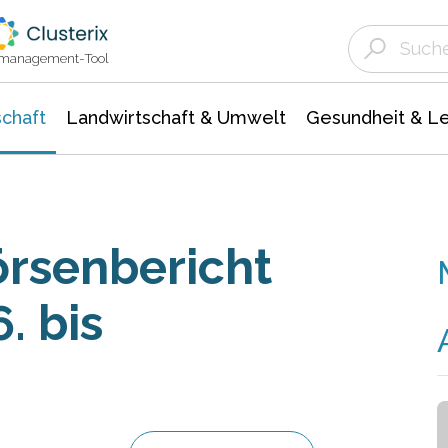
Landwirtschaft & Umwelt
Gesundheit &
Agrar- Forstwissenschaften
Unternehmensmeldungen
Biowissenschafte
Ökologie Umwelt- Naturschutz
ktmanagement-Tool
chaft
Landwirtschaft & Umwelt
Gesundheit & L
rsenbericht
. bis