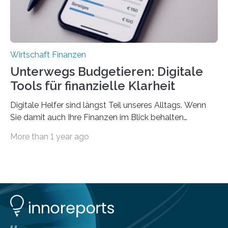
Wirtschaft Finanzen
Unterwegs Budgetieren: Digitale
Tools für finanzielle Klarheit
Digitale Helfer sind längst Teil unseres Alltags. Wenn
Sie damit auch Ihre Finanzen im Blick behalten
möchten, gibt es eine Vielzahl an smarten Lösungen,
More than 1 year ago
die genau das ermöglichen: Sie helfen Ihnen, Ausgaben
zu kontrollieren, Sparziele zu erreichen oder besser zu
planen. Der folgende Überblick richtet sich daher
insbesondere an jene, die sich für digitale Finanz-
Lösungen interessieren. 1. Multibanking-Tools: Alle
Konten auf einen Blick Viele Banken bieten bereits in
ihrem Online-Banking eine Multibanking-Funktion an,
mit der sich Konten bei anderen Banken…