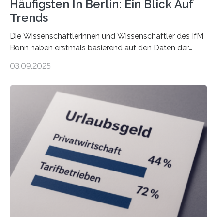
Häufigsten In Berlin: Ein Blick Auf
Trends
Die Wissenschaftlerinnen und Wissenschaftler des IfM
Bonn haben erstmals basierend auf den Daten der
Finanzamtsbezirke ein Ranking der Städte und
03.09.2025
Landkreise mit den meisten Gründungen von
Freiberuflerinnen und Freiberufler erstellt. Spitzenreiter
ist demnach Berlin. Betrachtet man nur die Gründungen
der Freiberuflerinnen, so liegt Leipzig an der Spitze. In
Berlin starteten in 2024 die meisten Personen in eine
eigene freiberufliche Existenz, dahinter folgten die
Städte Hamburg, München und Köln. Betrachtet man
hingegen die Existenzgründungsintensität – die Anzahl
der freiberuflichen Gründungen je…