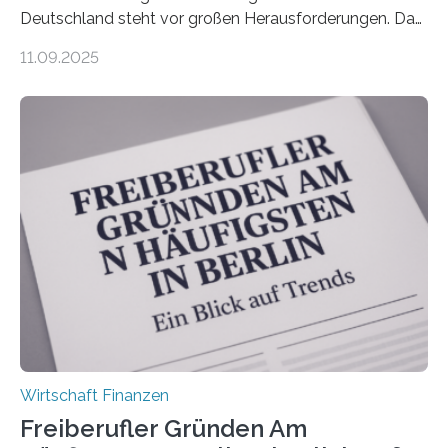
Deutschland steht vor großen Herausforderungen. Das
zeigt die aktuelle BVK-Strukturanalyse 2025, die Prof.
11.09.2025
Dr. Matthias Beenken und Prof. Dr. Lukas Linnenbrink
von der Fachhochschule Dortmund im Auftrag des
Bundesverbands Deutscher Versicherungskaufleute e.V.
durchgeführt haben. Die Studie basiert auf den
Antworten von 1.440 selbstständigen
Versicherungsvertreter*innen und -makler*innen. Ein
Ergebnis: Deutlich mehr als die Hälfte der Befragten ist
über 50 Jahre alt und wird in den nächsten Jahren eine
Nachfolgeregelung benötigen. Aber nur ein Drittel hat
bereits Regelungen…
Wirtschaft Finanzen
Freiberufler Gründen Am