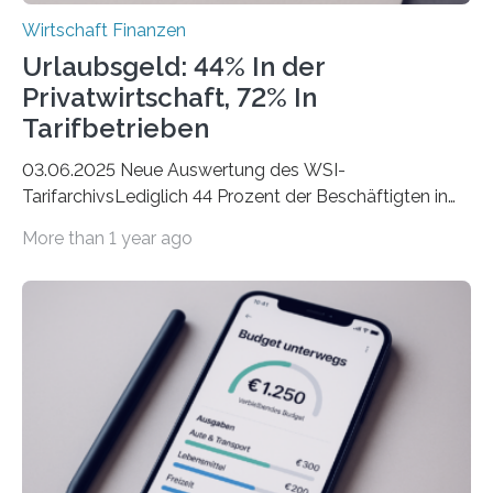
Wirtschaft Finanzen
Urlaubsgeld: 44% In der
Privatwirtschaft, 72% In
Tarifbetrieben
03.06.2025 Neue Auswertung des WSI-
TarifarchivsLediglich 44 Prozent der Beschäftigten in
der Privatwirtschaft erhalten Urlaubsgeld – in
More than 1 year ago
tarifgebundenen Betrieben ist der Anteil mit 72 Prozent
deutlich höherIn den letzten Jahren sind Reisen und
Unterkünfte fast überall deutlich teurer geworden. Für
viele Beschäftigte ist deshalb das zumeist im Juni oder
Juli ausgezahlte Urlaubsgeld ein wichtiger Faktor, um
sich den wohlverdienten Jahresurlaub leisten zu
können. Allerdings erhält mit 44 Prozent noch nicht
einmal die Hälfte aller Beschäftigten in der
Privatwirtschaft Urlaubsgeld. Zu diesem…