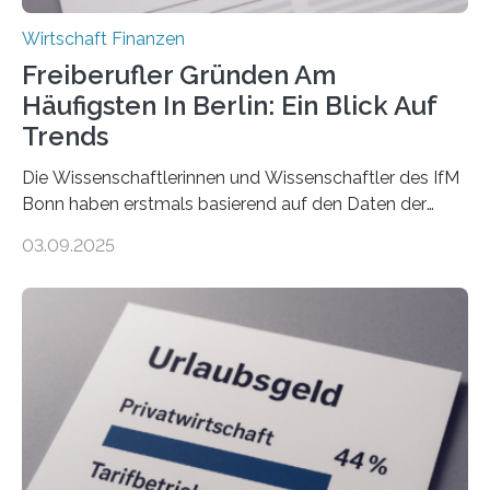
Wirtschaft Finanzen
Freiberufler Gründen Am
Häufigsten In Berlin: Ein Blick Auf
Trends
Die Wissenschaftlerinnen und Wissenschaftler des IfM
Bonn haben erstmals basierend auf den Daten der
Finanzamtsbezirke ein Ranking der Städte und
03.09.2025
Landkreise mit den meisten Gründungen von
Freiberuflerinnen und Freiberufler erstellt. Spitzenreiter
ist demnach Berlin. Betrachtet man nur die Gründungen
der Freiberuflerinnen, so liegt Leipzig an der Spitze. In
Berlin starteten in 2024 die meisten Personen in eine
eigene freiberufliche Existenz, dahinter folgten die
Städte Hamburg, München und Köln. Betrachtet man
hingegen die Existenzgründungsintensität – die Anzahl
der freiberuflichen Gründungen je…