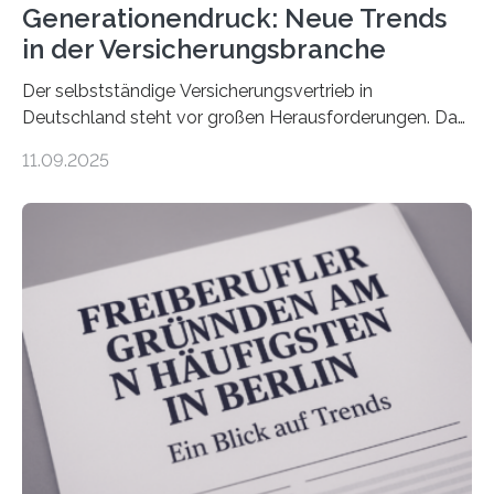
Generationendruck: Neue Trends
in der Versicherungsbranche
Der selbstständige Versicherungsvertrieb in
Deutschland steht vor großen Herausforderungen. Das
zeigt die aktuelle BVK-Strukturanalyse 2025, die Prof.
11.09.2025
Dr. Matthias Beenken und Prof. Dr. Lukas Linnenbrink
von der Fachhochschule Dortmund im Auftrag des
Bundesverbands Deutscher Versicherungskaufleute e.V.
durchgeführt haben. Die Studie basiert auf den
Antworten von 1.440 selbstständigen
Versicherungsvertreter*innen und -makler*innen. Ein
Ergebnis: Deutlich mehr als die Hälfte der Befragten ist
über 50 Jahre alt und wird in den nächsten Jahren eine
Nachfolgeregelung benötigen. Aber nur ein Drittel hat
bereits Regelungen…