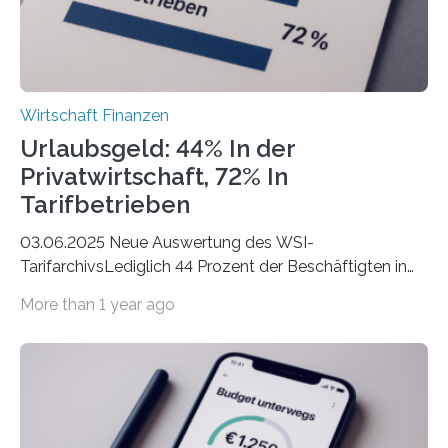
Wirtschaft Finanzen
Urlaubsgeld: 44% In der
Privatwirtschaft, 72% In
Tarifbetrieben
03.06.2025 Neue Auswertung des WSI-
TarifarchivsLediglich 44 Prozent der Beschäftigten in
der Privatwirtschaft erhalten Urlaubsgeld – in
More than 1 year ago
tarifgebundenen Betrieben ist der Anteil mit 72 Prozent
deutlich höherIn den letzten Jahren sind Reisen und
Unterkünfte fast überall deutlich teurer geworden. Für
viele Beschäftigte ist deshalb das zumeist im Juni oder
Juli ausgezahlte Urlaubsgeld ein wichtiger Faktor, um
sich den wohlverdienten Jahresurlaub leisten zu