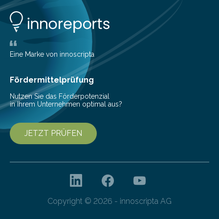
Lösungen interessieren. 1. Multibanking-Tools: Alle
Konten auf einen Blick Viele Banken bieten bereits in
ihrem Online-Banking eine Multibanking-Funktion an,
mit der sich Konten bei anderen Banken…
Eine Marke von innoscripta
Fördermittelprüfung
Nutzen Sie das Förderpotenzial
in Ihrem Unternehmen optimal aus?
JETZT PRÜFEN
Copyright © 2026 - innoscripta AG