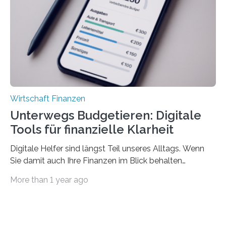
können. Allerdings erhält mit 44 Prozent noch nicht
einmal die Hälfte aller Beschäftigten in der
Privatwirtschaft Urlaubsgeld. Zu diesem…
Wirtschaft Finanzen
Unterwegs Budgetieren: Digitale
Tools für finanzielle Klarheit
Digitale Helfer sind längst Teil unseres Alltags. Wenn
Sie damit auch Ihre Finanzen im Blick behalten
möchten, gibt es eine Vielzahl an smarten Lösungen,
More than 1 year ago
die genau das ermöglichen: Sie helfen Ihnen, Ausgaben
zu kontrollieren, Sparziele zu erreichen oder besser zu
planen. Der folgende Überblick richtet sich daher
insbesondere an jene, die sich für digitale Finanz-