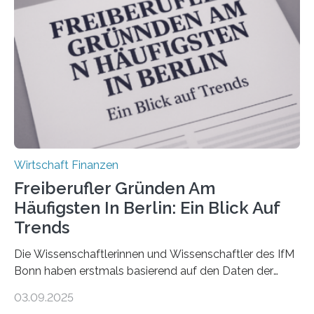
Antworten von 1.440 selbstständigen
Versicherungsvertreter*innen und -makler*innen. Ein
Ergebnis: Deutlich mehr als die Hälfte der Befragten ist
über 50 Jahre alt und wird in den nächsten Jahren eine
Nachfolgeregelung benötigen. Aber nur ein Drittel hat
bereits Regelungen…
Wirtschaft Finanzen
Freiberufler Gründen Am
Häufigsten In Berlin: Ein Blick Auf
Trends
Die Wissenschaftlerinnen und Wissenschaftler des IfM
Bonn haben erstmals basierend auf den Daten der
Finanzamtsbezirke ein Ranking der Städte und
03.09.2025
Landkreise mit den meisten Gründungen von