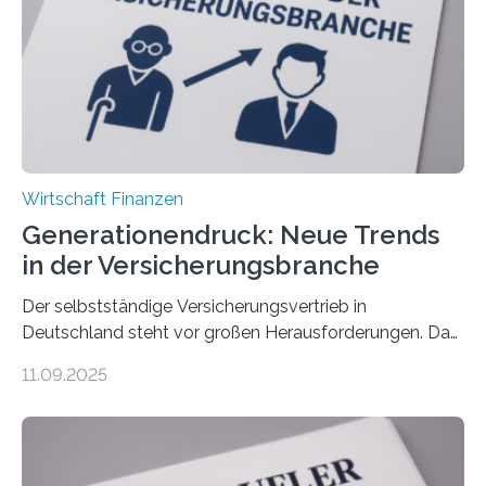
Wirtschaft Finanzen
Generationendruck: Neue Trends
in der Versicherungsbranche
Der selbstständige Versicherungsvertrieb in
Deutschland steht vor großen Herausforderungen. Das
zeigt die aktuelle BVK-Strukturanalyse 2025, die Prof.
11.09.2025
Dr. Matthias Beenken und Prof. Dr. Lukas Linnenbrink
von der Fachhochschule Dortmund im Auftrag des
Bundesverbands Deutscher Versicherungskaufleute e.V.
durchgeführt haben. Die Studie basiert auf den