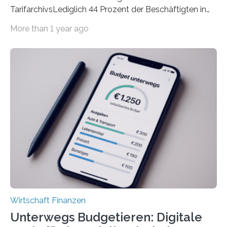
TarifarchivsLediglich 44 Prozent der Beschäftigten in
der Privatwirtschaft erhalten Urlaubsgeld – in
More than 1 year ago
tarifgebundenen Betrieben ist der Anteil mit 72 Prozent
deutlich höherIn den letzten Jahren sind Reisen und
Unterkünfte fast überall deutlich teurer geworden. Für
viele Beschäftigte ist deshalb das zumeist im Juni oder
Juli ausgezahlte Urlaubsgeld ein wichtiger Faktor, um
sich den wohlverdienten Jahresurlaub leisten zu
können. Allerdings erhält mit 44 Prozent noch nicht
einmal die Hälfte aller Beschäftigten in der
Privatwirtschaft Urlaubsgeld. Zu diesem…
Wirtschaft Finanzen
Unterwegs Budgetieren: Digitale