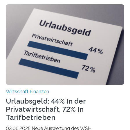
Freiberuflerinnen und Freiberufler erstellt. Spitzenreiter
ist demnach Berlin. Betrachtet man nur die Gründungen
der Freiberuflerinnen, so liegt Leipzig an der Spitze. In
Berlin starteten in 2024 die meisten Personen in eine
eigene freiberufliche Existenz, dahinter folgten die
Städte Hamburg, München und Köln. Betrachtet man
hingegen die Existenzgründungsintensität – die Anzahl
der freiberuflichen Gründungen je…
Wirtschaft Finanzen
Urlaubsgeld: 44% In der
Privatwirtschaft, 72% In
Tarifbetrieben
03.06.2025 Neue Auswertung des WSI-