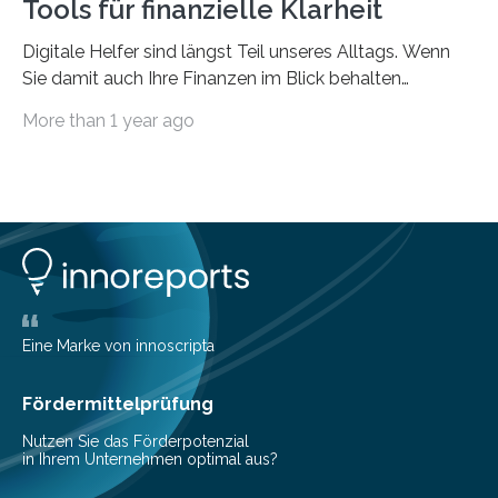
Tools für finanzielle Klarheit
Digitale Helfer sind längst Teil unseres Alltags. Wenn
Sie damit auch Ihre Finanzen im Blick behalten
möchten, gibt es eine Vielzahl an smarten Lösungen,
More than 1 year ago
die genau das ermöglichen: Sie helfen Ihnen, Ausgaben
zu kontrollieren, Sparziele zu erreichen oder besser zu
planen. Der folgende Überblick richtet sich daher
insbesondere an jene, die sich für digitale Finanz-
Lösungen interessieren. 1. Multibanking-Tools: Alle
Konten auf einen Blick Viele Banken bieten bereits in
ihrem Online-Banking eine Multibanking-Funktion an,
mit der sich Konten bei anderen Banken…
Eine Marke von innoscripta
Fördermittelprüfung
Nutzen Sie das Förderpotenzial
in Ihrem Unternehmen optimal aus?