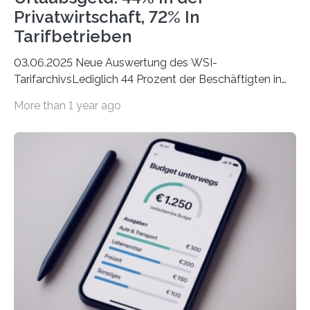
Privatwirtschaft, 72% In
Tarifbetrieben
03.06.2025 Neue Auswertung des WSI-
TarifarchivsLediglich 44 Prozent der Beschäftigten in
der Privatwirtschaft erhalten Urlaubsgeld – in
More than 1 year ago
tarifgebundenen Betrieben ist der Anteil mit 72 Prozent
deutlich höherIn den letzten Jahren sind Reisen und
Unterkünfte fast überall deutlich teurer geworden. Für
viele Beschäftigte ist deshalb das zumeist im Juni oder
Juli ausgezahlte Urlaubsgeld ein wichtiger Faktor, um
sich den wohlverdienten Jahresurlaub leisten zu
können. Allerdings erhält mit 44 Prozent noch nicht
einmal die Hälfte aller Beschäftigten in der
Privatwirtschaft Urlaubsgeld. Zu diesem…