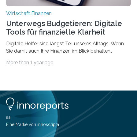
Wirtschaft Finanzen
Unterwegs Budgetieren: Digitale
Tools für finanzielle Klarheit
Digitale Helfer sind längst Teil unseres Alltags. Wenn
Sie damit auch Ihre Finanzen im Blick behalten
möchten, gibt es eine Vielzahl an smarten Lösungen,
More than 1 year ago
die genau das ermöglichen: Sie helfen Ihnen, Ausgaben
zu kontrollieren, Sparziele zu erreichen oder besser zu
planen. Der folgende Überblick richtet sich daher
insbesondere an jene, die sich für digitale Finanz-
Lösungen interessieren. 1. Multibanking-Tools: Alle
Konten auf einen Blick Viele Banken bieten bereits in
ihrem Online-Banking eine Multibanking-Funktion an,
mit der sich Konten bei anderen Banken…
Eine Marke von innoscripta