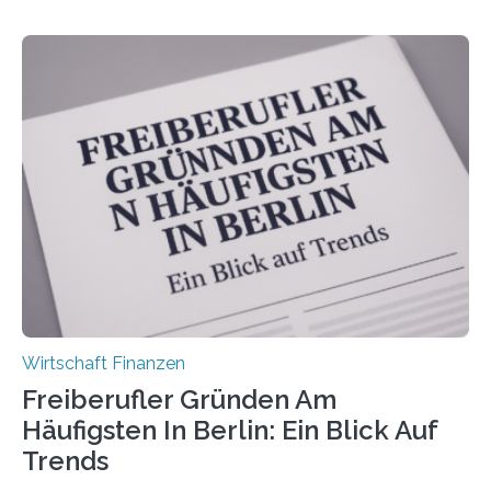
Dr. Matthias Beenken und Prof. Dr. Lukas Linnenbrink
von der Fachhochschule Dortmund im Auftrag des
Bundesverbands Deutscher Versicherungskaufleute e.V.
durchgeführt haben. Die Studie basiert auf den
Antworten von 1.440 selbstständigen
Versicherungsvertreter*innen und -makler*innen. Ein
Ergebnis: Deutlich mehr als die Hälfte der Befragten ist
über 50 Jahre alt und wird in den nächsten Jahren eine
Nachfolgeregelung benötigen. Aber nur ein Drittel hat
bereits Regelungen…
Wirtschaft Finanzen
Freiberufler Gründen Am
Häufigsten In Berlin: Ein Blick Auf
Trends