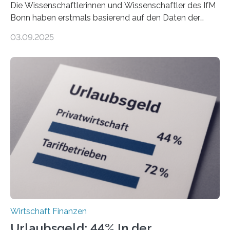
Die Wissenschaftlerinnen und Wissenschaftler des IfM
Bonn haben erstmals basierend auf den Daten der
Finanzamtsbezirke ein Ranking der Städte und
03.09.2025
Landkreise mit den meisten Gründungen von
Freiberuflerinnen und Freiberufler erstellt. Spitzenreiter
ist demnach Berlin. Betrachtet man nur die Gründungen
der Freiberuflerinnen, so liegt Leipzig an der Spitze. In
Berlin starteten in 2024 die meisten Personen in eine
eigene freiberufliche Existenz, dahinter folgten die
Städte Hamburg, München und Köln. Betrachtet man
hingegen die Existenzgründungsintensität – die Anzahl
der freiberuflichen Gründungen je…
Wirtschaft Finanzen
Urlaubsgeld: 44% In der