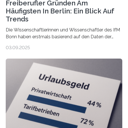
Freiberufler Gründen Am
Häufigsten In Berlin: Ein Blick Auf
Trends
Die Wissenschaftlerinnen und Wissenschaftler des IfM
Bonn haben erstmals basierend auf den Daten der
Finanzamtsbezirke ein Ranking der Städte und
03.09.2025
Landkreise mit den meisten Gründungen von
Freiberuflerinnen und Freiberufler erstellt. Spitzenreiter
ist demnach Berlin. Betrachtet man nur die Gründungen
der Freiberuflerinnen, so liegt Leipzig an der Spitze. In
Berlin starteten in 2024 die meisten Personen in eine
eigene freiberufliche Existenz, dahinter folgten die
Städte Hamburg, München und Köln. Betrachtet man
hingegen die Existenzgründungsintensität – die Anzahl
der freiberuflichen Gründungen je…