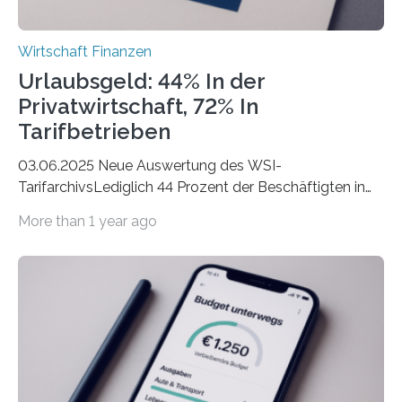
Wirtschaft Finanzen
Urlaubsgeld: 44% In der
Privatwirtschaft, 72% In
Tarifbetrieben
03.06.2025 Neue Auswertung des WSI-
TarifarchivsLediglich 44 Prozent der Beschäftigten in
der Privatwirtschaft erhalten Urlaubsgeld – in
More than 1 year ago
tarifgebundenen Betrieben ist der Anteil mit 72 Prozent
deutlich höherIn den letzten Jahren sind Reisen und
Unterkünfte fast überall deutlich teurer geworden. Für
viele Beschäftigte ist deshalb das zumeist im Juni oder
Juli ausgezahlte Urlaubsgeld ein wichtiger Faktor, um
sich den wohlverdienten Jahresurlaub leisten zu
können. Allerdings erhält mit 44 Prozent noch nicht
einmal die Hälfte aller Beschäftigten in der