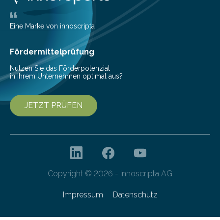
ihrem Online-Banking eine Multibanking-Funktion an,
mit der sich Konten bei anderen Banken…
Eine Marke von innoscripta
Fördermittelprüfung
Nutzen Sie das Förderpotenzial
in Ihrem Unternehmen optimal aus?
JETZT PRÜFEN
Copyright © 2026 - innoscripta AG
Impressum
Datenschutz