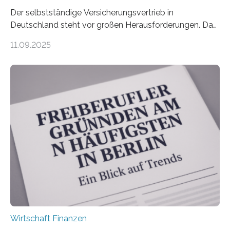
Der selbstständige Versicherungsvertrieb in
Deutschland steht vor großen Herausforderungen. Das
zeigt die aktuelle BVK-Strukturanalyse 2025, die Prof.
11.09.2025
Dr. Matthias Beenken und Prof. Dr. Lukas Linnenbrink
von der Fachhochschule Dortmund im Auftrag des
Bundesverbands Deutscher Versicherungskaufleute e.V.
durchgeführt haben. Die Studie basiert auf den
Antworten von 1.440 selbstständigen
Versicherungsvertreter*innen und -makler*innen. Ein
Ergebnis: Deutlich mehr als die Hälfte der Befragten ist
über 50 Jahre alt und wird in den nächsten Jahren eine
Nachfolgeregelung benötigen. Aber nur ein Drittel hat
bereits Regelungen…
Wirtschaft Finanzen