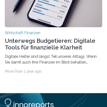
Privatwirtschaft Urlaubsgeld. Zu diesem…
Wirtschaft Finanzen
Unterwegs Budgetieren: Digitale
Tools für finanzielle Klarheit
Digitale Helfer sind längst Teil unseres Alltags. Wenn
Sie damit auch Ihre Finanzen im Blick behalten
möchten, gibt es eine Vielzahl an smarten Lösungen,
More than 1 year ago
die genau das ermöglichen: Sie helfen Ihnen, Ausgaben
zu kontrollieren, Sparziele zu erreichen oder besser zu
planen. Der folgende Überblick richtet sich daher
insbesondere an jene, die sich für digitale Finanz-
Lösungen interessieren. 1. Multibanking-Tools: Alle
Konten auf einen Blick Viele Banken bieten bereits in