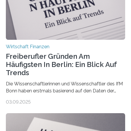
Nachfolgeregelung benötigen. Aber nur ein Drittel hat
bereits Regelungen…
Wirtschaft Finanzen
Freiberufler Gründen Am
Häufigsten In Berlin: Ein Blick Auf
Trends
Die Wissenschaftlerinnen und Wissenschaftler des IfM
Bonn haben erstmals basierend auf den Daten der
Finanzamtsbezirke ein Ranking der Städte und
03.09.2025
Landkreise mit den meisten Gründungen von
Freiberuflerinnen und Freiberufler erstellt. Spitzenreiter
ist demnach Berlin. Betrachtet man nur die Gründungen
der Freiberuflerinnen, so liegt Leipzig an der Spitze. In