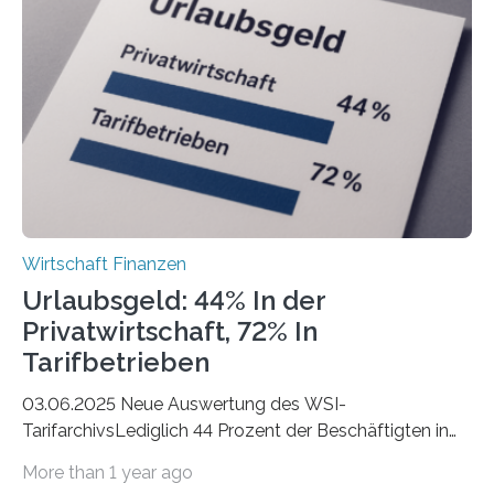
Berlin starteten in 2024 die meisten Personen in eine
eigene freiberufliche Existenz, dahinter folgten die
Städte Hamburg, München und Köln. Betrachtet man
hingegen die Existenzgründungsintensität – die Anzahl
der freiberuflichen Gründungen je…
Wirtschaft Finanzen
Urlaubsgeld: 44% In der
Privatwirtschaft, 72% In
Tarifbetrieben
03.06.2025 Neue Auswertung des WSI-
TarifarchivsLediglich 44 Prozent der Beschäftigten in
der Privatwirtschaft erhalten Urlaubsgeld – in
More than 1 year ago
tarifgebundenen Betrieben ist der Anteil mit 72 Prozent