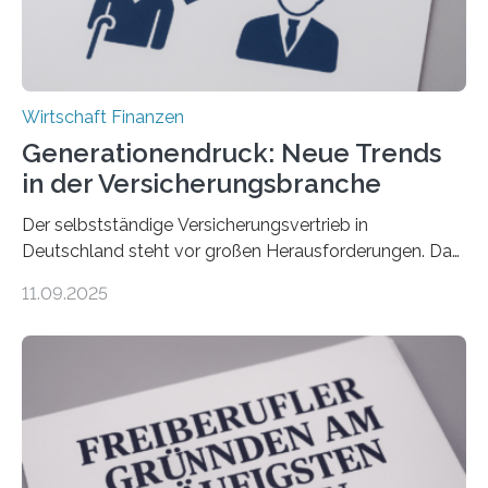
Wirtschaft Finanzen
Generationendruck: Neue Trends
in der Versicherungsbranche
Der selbstständige Versicherungsvertrieb in
Deutschland steht vor großen Herausforderungen. Das
zeigt die aktuelle BVK-Strukturanalyse 2025, die Prof.
11.09.2025
Dr. Matthias Beenken und Prof. Dr. Lukas Linnenbrink
von der Fachhochschule Dortmund im Auftrag des
Bundesverbands Deutscher Versicherungskaufleute e.V.
durchgeführt haben. Die Studie basiert auf den
Antworten von 1.440 selbstständigen
Versicherungsvertreter*innen und -makler*innen. Ein
Ergebnis: Deutlich mehr als die Hälfte der Befragten ist
über 50 Jahre alt und wird in den nächsten Jahren eine