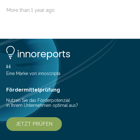
möchten, gibt es eine Vielzahl an smarten Lösungen,
More than 1 year ago
die genau das ermöglichen: Sie helfen Ihnen, Ausgaben
zu kontrollieren, Sparziele zu erreichen oder besser zu
planen. Der folgende Überblick richtet sich daher
insbesondere an jene, die sich für digitale Finanz-
Lösungen interessieren. 1. Multibanking-Tools: Alle
Konten auf einen Blick Viele Banken bieten bereits in
ihrem Online-Banking eine Multibanking-Funktion an,
mit der sich Konten bei anderen Banken…
Eine Marke von innoscripta
Fördermittelprüfung
Nutzen Sie das Förderpotenzial
in Ihrem Unternehmen optimal aus?
JETZT PRÜFEN