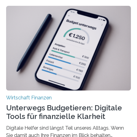
deutlich höherIn den letzten Jahren sind Reisen und
Unterkünfte fast überall deutlich teurer geworden. Für
viele Beschäftigte ist deshalb das zumeist im Juni oder
Juli ausgezahlte Urlaubsgeld ein wichtiger Faktor, um
sich den wohlverdienten Jahresurlaub leisten zu
können. Allerdings erhält mit 44 Prozent noch nicht
einmal die Hälfte aller Beschäftigten in der
Privatwirtschaft Urlaubsgeld. Zu diesem…
Wirtschaft Finanzen
Unterwegs Budgetieren: Digitale
Tools für finanzielle Klarheit
Digitale Helfer sind längst Teil unseres Alltags. Wenn
Sie damit auch Ihre Finanzen im Blick behalten