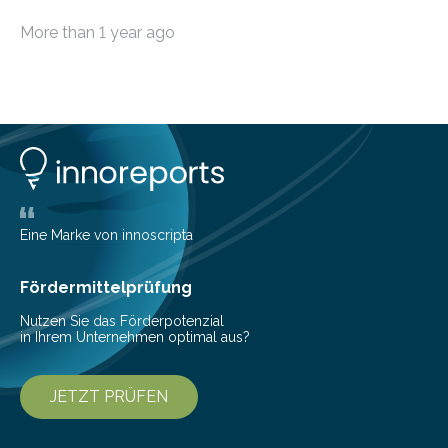
möchten, gibt es eine Vielzahl an smarten Lösungen,
More than 1 year ago
die genau das ermöglichen: Sie helfen Ihnen, Ausgaben
zu kontrollieren, Sparziele zu erreichen oder besser zu
planen. Der folgende Überblick richtet sich daher
insbesondere an jene, die sich für digitale Finanz-
Lösungen interessieren. 1. Multibanking-Tools: Alle
Konten auf einen Blick Viele Banken bieten bereits in
ihrem Online-Banking eine Multibanking-Funktion an,
mit der sich Konten bei anderen Banken…
Eine Marke von innoscripta
Fördermittelprüfung
Nutzen Sie das Förderpotenzial
in Ihrem Unternehmen optimal aus?
JETZT PRÜFEN