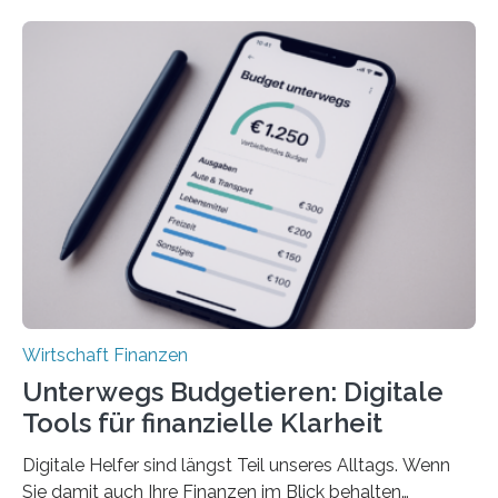
deutlich höherIn den letzten Jahren sind Reisen und
Unterkünfte fast überall deutlich teurer geworden. Für
viele Beschäftigte ist deshalb das zumeist im Juni oder
Juli ausgezahlte Urlaubsgeld ein wichtiger Faktor, um
sich den wohlverdienten Jahresurlaub leisten zu
können. Allerdings erhält mit 44 Prozent noch nicht
einmal die Hälfte aller Beschäftigten in der
Privatwirtschaft Urlaubsgeld. Zu diesem…
Wirtschaft Finanzen
Unterwegs Budgetieren: Digitale
Tools für finanzielle Klarheit
Digitale Helfer sind längst Teil unseres Alltags. Wenn
Sie damit auch Ihre Finanzen im Blick behalten