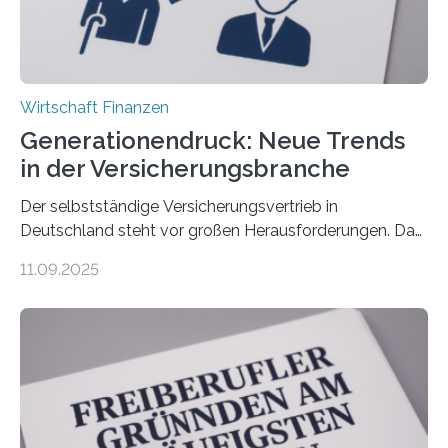
Wirtschaft Finanzen
Generationendruck: Neue Trends
in der Versicherungsbranche
Der selbstständige Versicherungsvertrieb in
Deutschland steht vor großen Herausforderungen. Das
zeigt die aktuelle BVK-Strukturanalyse 2025, die Prof.
11.09.2025
Dr. Matthias Beenken und Prof. Dr. Lukas Linnenbrink
von der Fachhochschule Dortmund im Auftrag des
Bundesverbands Deutscher Versicherungskaufleute e.V.
durchgeführt haben. Die Studie basiert auf den
Antworten von 1.440 selbstständigen
Versicherungsvertreter*innen und -makler*innen. Ein
Ergebnis: Deutlich mehr als die Hälfte der Befragten ist
über 50 Jahre alt und wird in den nächsten Jahren eine