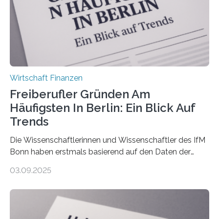
Nachfolgeregelung benötigen. Aber nur ein Drittel hat
bereits Regelungen…
Wirtschaft Finanzen
Freiberufler Gründen Am
Häufigsten In Berlin: Ein Blick Auf
Trends
Die Wissenschaftlerinnen und Wissenschaftler des IfM
Bonn haben erstmals basierend auf den Daten der
Finanzamtsbezirke ein Ranking der Städte und
03.09.2025
Landkreise mit den meisten Gründungen von
Freiberuflerinnen und Freiberufler erstellt. Spitzenreiter
ist demnach Berlin. Betrachtet man nur die Gründungen
der Freiberuflerinnen, so liegt Leipzig an der Spitze. In