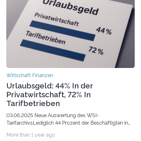
Berlin starteten in 2024 die meisten Personen in eine
eigene freiberufliche Existenz, dahinter folgten die
Städte Hamburg, München und Köln. Betrachtet man
hingegen die Existenzgründungsintensität – die Anzahl
der freiberuflichen Gründungen je…
Wirtschaft Finanzen
Urlaubsgeld: 44% In der
Privatwirtschaft, 72% In
Tarifbetrieben
03.06.2025 Neue Auswertung des WSI-
TarifarchivsLediglich 44 Prozent der Beschäftigten in
der Privatwirtschaft erhalten Urlaubsgeld – in
More than 1 year ago
tarifgebundenen Betrieben ist der Anteil mit 72 Prozent