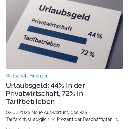
der Freiberuflerinnen, so liegt Leipzig an der Spitze. In
Berlin starteten in 2024 die meisten Personen in eine
eigene freiberufliche Existenz, dahinter folgten die
Städte Hamburg, München und Köln. Betrachtet man
hingegen die Existenzgründungsintensität – die Anzahl
der freiberuflichen Gründungen je…
Wirtschaft Finanzen
Urlaubsgeld: 44% In der
Privatwirtschaft, 72% In
Tarifbetrieben
03.06.2025 Neue Auswertung des WSI-
TarifarchivsLediglich 44 Prozent der Beschäftigten in
der Privatwirtschaft erhalten Urlaubsgeld – in