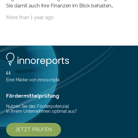
Sie damit auch Ihre Finanzen im Blick behalten
möchten, gibt es eine Vielzahl an smarten Lösungen,
More than 1 year ago
die genau das ermöglichen: Sie helfen Ihnen, Ausgaben
zu kontrollieren, Sparziele zu erreichen oder besser zu
planen. Der folgende Überblick richtet sich daher
insbesondere an jene, die sich für digitale Finanz-
Lösungen interessieren. 1. Multibanking-Tools: Alle
Konten auf einen Blick Viele Banken bieten bereits in
ihrem Online-Banking eine Multibanking-Funktion an,
mit der sich Konten bei anderen Banken…
Eine Marke von innoscripta
Fördermittelprüfung
Nutzen Sie das Förderpotenzial
in Ihrem Unternehmen optimal aus?
JETZT PRÜFEN