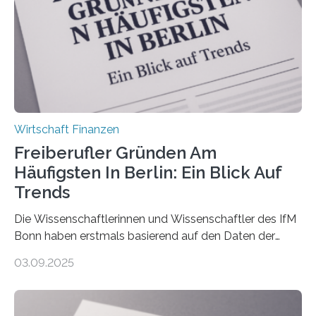
über 50 Jahre alt und wird in den nächsten Jahren eine
Nachfolgeregelung benötigen. Aber nur ein Drittel hat
bereits Regelungen…
Wirtschaft Finanzen
Freiberufler Gründen Am
Häufigsten In Berlin: Ein Blick Auf
Trends
Die Wissenschaftlerinnen und Wissenschaftler des IfM
Bonn haben erstmals basierend auf den Daten der
Finanzamtsbezirke ein Ranking der Städte und
03.09.2025
Landkreise mit den meisten Gründungen von
Freiberuflerinnen und Freiberufler erstellt. Spitzenreiter
ist demnach Berlin. Betrachtet man nur die Gründungen