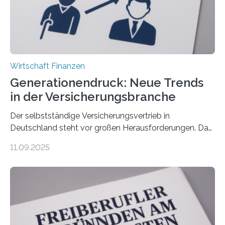
Wirtschaft Finanzen
Generationendruck: Neue Trends
in der Versicherungsbranche
Der selbstständige Versicherungsvertrieb in
Deutschland steht vor großen Herausforderungen. Das
zeigt die aktuelle BVK-Strukturanalyse 2025, die Prof.
11.09.2025
Dr. Matthias Beenken und Prof. Dr. Lukas Linnenbrink
von der Fachhochschule Dortmund im Auftrag des
Bundesverbands Deutscher Versicherungskaufleute e.V.
durchgeführt haben. Die Studie basiert auf den
Antworten von 1.440 selbstständigen
Versicherungsvertreter*innen und -makler*innen. Ein
Ergebnis: Deutlich mehr als die Hälfte der Befragten ist