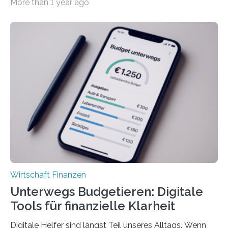
More than 1 year ago
tarifgebundenen Betrieben ist der Anteil mit 72 Prozent
deutlich höherIn den letzten Jahren sind Reisen und
Unterkünfte fast überall deutlich teurer geworden. Für
viele Beschäftigte ist deshalb das zumeist im Juni oder
Juli ausgezahlte Urlaubsgeld ein wichtiger Faktor, um
sich den wohlverdienten Jahresurlaub leisten zu
können. Allerdings erhält mit 44 Prozent noch nicht
einmal die Hälfte aller Beschäftigten in der
Privatwirtschaft Urlaubsgeld. Zu diesem…
Wirtschaft Finanzen
Unterwegs Budgetieren: Digitale
Tools für finanzielle Klarheit
Digitale Helfer sind längst Teil unseres Alltags. Wenn