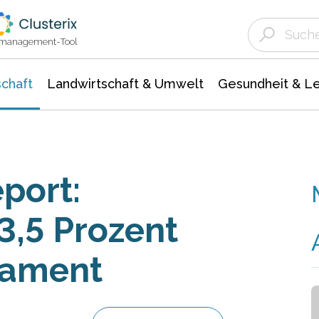
Landwirtschaft & Umwelt
Gesundheit &
Agrar- Forstwissenschaften
Unternehmensmeldungen
Biowissenschafte
Ökologie Umwelt- Naturschutz
ktmanagement-Tool
chaft
Landwirtschaft & Umwelt
Gesundheit & L
port:
,5 Prozent
dament