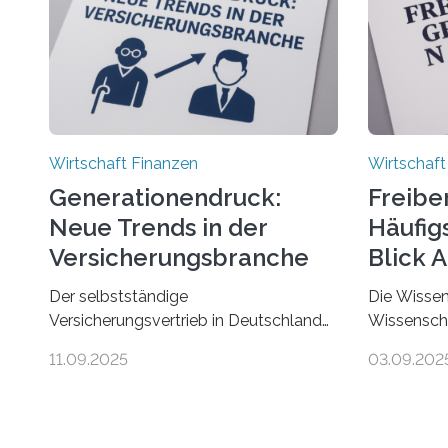
Wirtschaft Finanzen
Wirtschaft
Generationendruck:
Freibe
Neue Trends in der
Häufigs
Versicherungsbranche
Blick 
Der selbstständige
Die Wissen
Versicherungsvertrieb in Deutschland
Wissenscha
steht vor großen Herausforderungen.
erstmals b
11.09.2025
03.09.202
Das zeigt die aktuelle BVK-
Finanzamts
Strukturanalyse 2025, die Prof. Dr.
Städte und
Matthias Beenken und Prof. Dr. Lukas
Gründungen
Linnenbrink von der Fachhochschule
Freiberufler