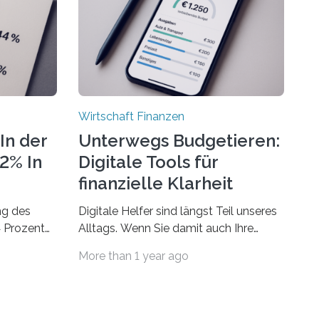
Wirtschaft Finanzen
In der
Unterwegs Budgetieren:
72% In
Digitale Tools für
finanzielle Klarheit
ng des
Digitale Helfer sind längst Teil unseres
4 Prozent
Alltags. Wenn Sie damit auch Ihre
Finanzen im Blick behalten möchten,
More than 1 year ago
laubsgeld –
gibt es eine Vielzahl an smarten
 ist der
Lösungen, die genau das ermöglichen:
ch höherIn
Sie helfen Ihnen, Ausgaben zu
sen und
kontrollieren, Sparziele zu erreichen