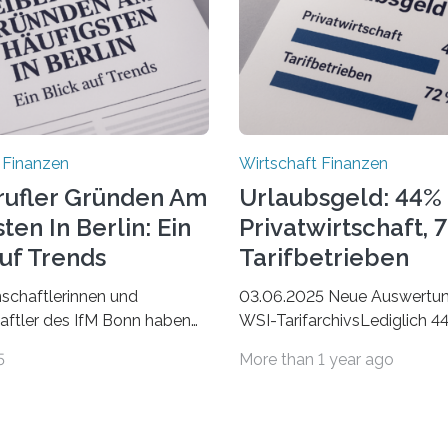
 Finanzen
Wirtschaft Finanzen
rufler Gründen Am
Urlaubsgeld: 44% 
ten In Berlin: Ein
Privatwirtschaft, 
Auf Trends
Tarifbetrieben
schaftlerinnen und
03.06.2025 Neue Auswertu
ftler des IfM Bonn haben
WSI-TarifarchivsLediglich 4
asierend auf den Daten der
der Beschäftigten in der
5
More than 1 year ago
bezirke ein Ranking der
Privatwirtschaft erhalten Ur
 Landkreise mit den meisten
in tarifgebundenen Betrieben
 von Freiberuflerinnen und
Anteil mit 72 Prozent deutli
 erstellt. Spitzenreiter ist
den letzten Jahren sind Rei