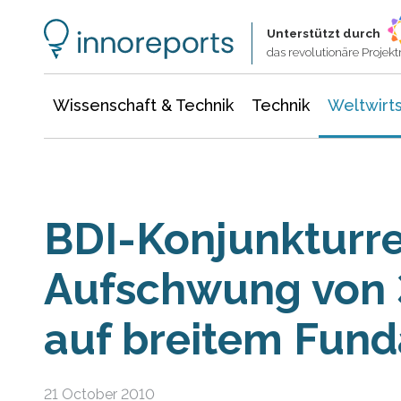
Wissenschaft & Technik
Informationstechnologie
Energie & Elektrotechnik
Unterstützt durch
das revolutionäre Proje
Wissenschaft & Technik
Technik
Weltwirts
BDI-Konjunkturre
Aufschwung von 3
auf breitem Fun
21 October 2010