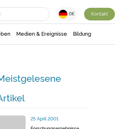
 Leben
Medien & Ereignisse
Interdisziplinäre Forschung
Veranstaltungsnachrichten
n Chemie
Gesellschaftswissenschaften
Kontakt
DE
eben
Medien & Ereignisse
Bildung
Meistgelesene
Artikel
25 April 2001
Forschungsergebnisse