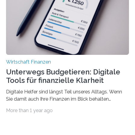
können. Allerdings erhält mit 44 Prozent noch nicht
einmal die Hälfte aller Beschäftigten in der
Privatwirtschaft Urlaubsgeld. Zu diesem…
Wirtschaft Finanzen
Unterwegs Budgetieren: Digitale
Tools für finanzielle Klarheit
Digitale Helfer sind längst Teil unseres Alltags. Wenn
Sie damit auch Ihre Finanzen im Blick behalten
möchten, gibt es eine Vielzahl an smarten Lösungen,
More than 1 year ago
die genau das ermöglichen: Sie helfen Ihnen, Ausgaben
zu kontrollieren, Sparziele zu erreichen oder besser zu
planen. Der folgende Überblick richtet sich daher