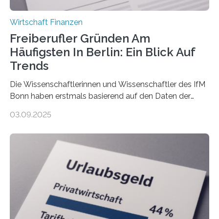
Wirtschaft Finanzen
Freiberufler Gründen Am
Häufigsten In Berlin: Ein Blick Auf
Trends
Die Wissenschaftlerinnen und Wissenschaftler des IfM
Bonn haben erstmals basierend auf den Daten der
Finanzamtsbezirke ein Ranking der Städte und
03.09.2025
Landkreise mit den meisten Gründungen von
Freiberuflerinnen und Freiberufler erstellt. Spitzenreiter
ist demnach Berlin. Betrachtet man nur die Gründungen
der Freiberuflerinnen, so liegt Leipzig an der Spitze. In
Berlin starteten in 2024 die meisten Personen in eine
eigene freiberufliche Existenz, dahinter folgten die
Städte Hamburg, München und Köln. Betrachtet man
hingegen die Existenzgründungsintensität – die Anzahl
der freiberuflichen Gründungen je…