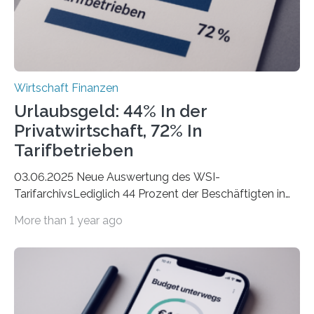
Wirtschaft Finanzen
Urlaubsgeld: 44% In der
Privatwirtschaft, 72% In
Tarifbetrieben
03.06.2025 Neue Auswertung des WSI-
TarifarchivsLediglich 44 Prozent der Beschäftigten in
der Privatwirtschaft erhalten Urlaubsgeld – in
More than 1 year ago
tarifgebundenen Betrieben ist der Anteil mit 72 Prozent
deutlich höherIn den letzten Jahren sind Reisen und
Unterkünfte fast überall deutlich teurer geworden. Für
viele Beschäftigte ist deshalb das zumeist im Juni oder
Juli ausgezahlte Urlaubsgeld ein wichtiger Faktor, um
sich den wohlverdienten Jahresurlaub leisten zu