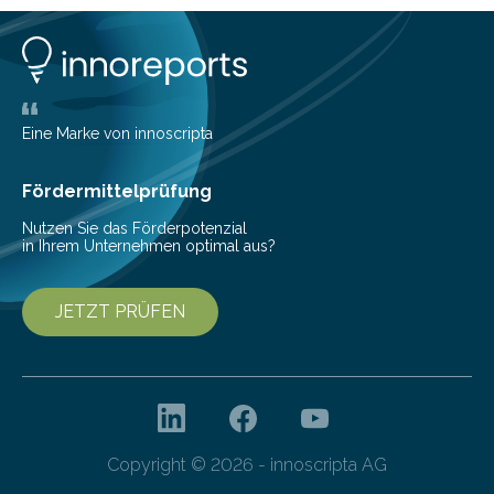
insbesondere an jene, die sich für digitale Finanz-
Lösungen interessieren. 1. Multibanking-Tools: Alle
Konten auf einen Blick Viele Banken bieten bereits in
ihrem Online-Banking eine Multibanking-Funktion an,
mit der sich Konten bei anderen Banken…
Eine Marke von innoscripta
Fördermittelprüfung
Nutzen Sie das Förderpotenzial
in Ihrem Unternehmen optimal aus?
JETZT PRÜFEN
Copyright © 2026 - innoscripta AG