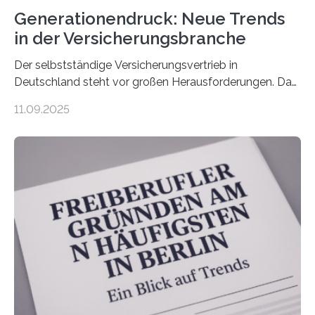
Generationendruck: Neue Trends
in der Versicherungsbranche
Der selbstständige Versicherungsvertrieb in
Deutschland steht vor großen Herausforderungen. Das
zeigt die aktuelle BVK-Strukturanalyse 2025, die Prof.
11.09.2025
Dr. Matthias Beenken und Prof. Dr. Lukas Linnenbrink
von der Fachhochschule Dortmund im Auftrag des
Bundesverbands Deutscher Versicherungskaufleute e.V.
durchgeführt haben. Die Studie basiert auf den
Antworten von 1.440 selbstständigen
Versicherungsvertreter*innen und -makler*innen. Ein
Ergebnis: Deutlich mehr als die Hälfte der Befragten ist
über 50 Jahre alt und wird in den nächsten Jahren eine
Nachfolgeregelung benötigen. Aber nur ein Drittel hat
bereits Regelungen…